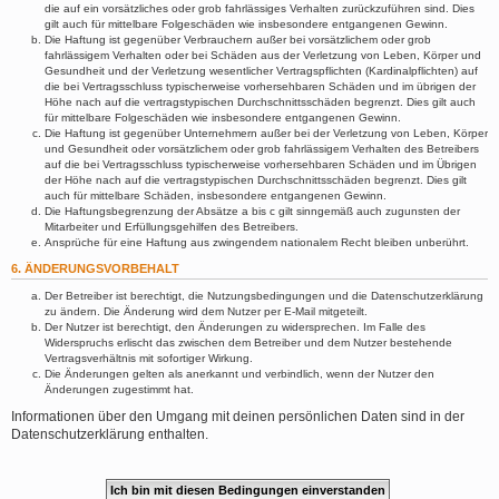
die auf ein vorsätzliches oder grob fahrlässiges Verhalten zurückzuführen sind. Dies
gilt auch für mittelbare Folgeschäden wie insbesondere entgangenen Gewinn.
Die Haftung ist gegenüber Verbrauchern außer bei vorsätzlichem oder grob
fahrlässigem Verhalten oder bei Schäden aus der Verletzung von Leben, Körper und
Gesundheit und der Verletzung wesentlicher Vertragspflichten (Kardinalpflichten) auf
die bei Vertragsschluss typischerweise vorhersehbaren Schäden und im übrigen der
Höhe nach auf die vertragstypischen Durchschnittsschäden begrenzt. Dies gilt auch
für mittelbare Folgeschäden wie insbesondere entgangenen Gewinn.
Die Haftung ist gegenüber Unternehmern außer bei der Verletzung von Leben, Körper
und Gesundheit oder vorsätzlichem oder grob fahrlässigem Verhalten des Betreibers
auf die bei Vertragsschluss typischerweise vorhersehbaren Schäden und im Übrigen
der Höhe nach auf die vertragstypischen Durchschnittsschäden begrenzt. Dies gilt
auch für mittelbare Schäden, insbesondere entgangenen Gewinn.
Die Haftungsbegrenzung der Absätze a bis c gilt sinngemäß auch zugunsten der
Mitarbeiter und Erfüllungsgehilfen des Betreibers.
Ansprüche für eine Haftung aus zwingendem nationalem Recht bleiben unberührt.
6. ÄNDERUNGSVORBEHALT
Der Betreiber ist berechtigt, die Nutzungsbedingungen und die Datenschutzerklärung
zu ändern. Die Änderung wird dem Nutzer per E-Mail mitgeteilt.
Der Nutzer ist berechtigt, den Änderungen zu widersprechen. Im Falle des
Widerspruchs erlischt das zwischen dem Betreiber und dem Nutzer bestehende
Vertragsverhältnis mit sofortiger Wirkung.
Die Änderungen gelten als anerkannt und verbindlich, wenn der Nutzer den
Änderungen zugestimmt hat.
Informationen über den Umgang mit deinen persönlichen Daten sind in der
Datenschutzerklärung enthalten.