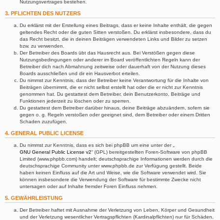
Nutzungsvertrages bestehen.
3. PFLICHTEN DES NUTZERS
Du erklärst mit der Erstellung eines Beitrags, dass er keine Inhalte enthält, die gegen
geltendes Recht oder die guten Sitten verstoßen. Du erklärst insbesondere, dass du
das Recht besitzt, die in deinen Beiträgen verwendeten Links und Bilder zu setzen
bzw. zu verwenden.
Der Betreiber des Boards übt das Hausrecht aus. Bei Verstößen gegen diese
Nutzungsbedingungen oder anderer im Board veröffentlichten Regeln kann der
Betreiber dich nach Abmahnung zeitweise oder dauerhaft von der Nutzung dieses
Boards ausschließen und dir ein Hausverbot erteilen.
Du nimmst zur Kenntnis, dass der Betreiber keine Verantwortung für die Inhalte von
Beiträgen übernimmt, die er nicht selbst erstellt hat oder die er nicht zur Kenntnis
genommen hat. Du gestattest dem Betreiber, dein Benutzerkonto, Beiträge und
Funktionen jederzeit zu löschen oder zu sperren.
Du gestattest dem Betreiber darüber hinaus, deine Beiträge abzuändern, sofern sie
gegen o. g. Regeln verstoßen oder geeignet sind, dem Betreiber oder einem Dritten
Schaden zuzufügen.
4. GENERAL PUBLIC LICENSE
Du nimmst zur Kenntnis, dass es sich bei phpBB um eine unter der „
GNU General Public License v2
“ (GPL) bereitgestellten Foren-Software von phpBB
Limited (www.phpbb.com) handelt; deutschsprachige Informationen werden durch die
deutschsprachige Community unter www.phpbb.de zur Verfügung gestellt. Beide
haben keinen Einfluss auf die Art und Weise, wie die Software verwendet wird. Sie
können insbesondere die Verwendung der Software für bestimmte Zwecke nicht
untersagen oder auf Inhalte fremder Foren Einfluss nehmen.
5. GEWÄHRLEISTUNG
Der Betreiber haftet mit Ausnahme der Verletzung von Leben, Körper und Gesundheit
und der Verletzung wesentlicher Vertragspflichten (Kardinalpflichten) nur für Schäden,