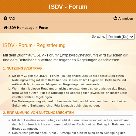
ISDV - Forum
FAQ
Anmelden
ISDV-Homepage
Foren
Sprache:
ISDV - Forum - Registrierung
Mit dem Zugriff auf „ISDV - Forum“ („https://isdv.net/forum“) wird zwischen dir
und dem Betreiber ein Vertrag mit folgenden Regelungen geschlossen:
1. NUTZUNGSVERTRAG
Mit dem Zugriff auf „ISDV - Forum“ (im Folgenden „das Board“) schließt du einen
Nutzungsvertrag mit dem Betreiber des Boards ab (im Folgenden „Betreiber“) und
erklärst dich mit den nachfolgenden Regelungen einverstanden.
Wenn du mit diesen Regelungen nicht einverstanden bist, so darfst du das Board
nicht weiter nutzen. Für die Nutzung des Boards gelten jeweils die an dieser Stelle
veröffentlichten Regelungen.
Der Nutzungsvertrag wird auf unbestimmte Zeit geschlossen und kann von beiden
Seiten ohne Einhaltung einer Frist jederzeit gekündigt werden.
2. EINRÄUMUNG VON NUTZUNGSRECHTEN
Mit dem Erstellen eines Beitrags erteilst du dem Betreiber ein einfaches, zeitlich und
räumlich unbeschränktes und unentgeltliches Recht, deinen Beitrag im Rahmen des
Boards zu nutzen.
Das Nutzungsrecht nach Punkt 2, Unterpunkt a bleibt auch nach Kündigung des