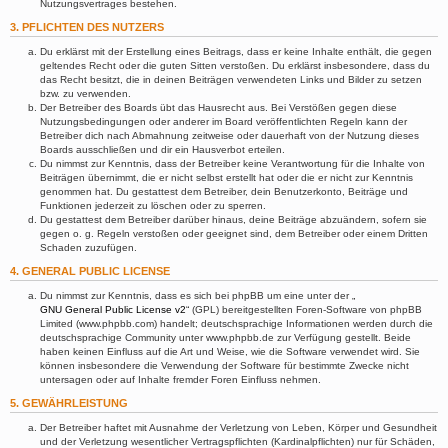
Nutzungsvertrages bestehen.
3. PFLICHTEN DES NUTZERS
Du erklärst mit der Erstellung eines Beitrags, dass er keine Inhalte enthält, die gegen
geltendes Recht oder die guten Sitten verstoßen. Du erklärst insbesondere, dass du
das Recht besitzt, die in deinen Beiträgen verwendeten Links und Bilder zu setzen
bzw. zu verwenden.
Der Betreiber des Boards übt das Hausrecht aus. Bei Verstößen gegen diese
Nutzungsbedingungen oder anderer im Board veröffentlichten Regeln kann der
Betreiber dich nach Abmahnung zeitweise oder dauerhaft von der Nutzung dieses
Boards ausschließen und dir ein Hausverbot erteilen.
Du nimmst zur Kenntnis, dass der Betreiber keine Verantwortung für die Inhalte von
Beiträgen übernimmt, die er nicht selbst erstellt hat oder die er nicht zur Kenntnis
genommen hat. Du gestattest dem Betreiber, dein Benutzerkonto, Beiträge und
Funktionen jederzeit zu löschen oder zu sperren.
Du gestattest dem Betreiber darüber hinaus, deine Beiträge abzuändern, sofern sie
gegen o. g. Regeln verstoßen oder geeignet sind, dem Betreiber oder einem Dritten
Schaden zuzufügen.
4. GENERAL PUBLIC LICENSE
Du nimmst zur Kenntnis, dass es sich bei phpBB um eine unter der „
GNU General Public License v2
“ (GPL) bereitgestellten Foren-Software von phpBB
Limited (www.phpbb.com) handelt; deutschsprachige Informationen werden durch die
deutschsprachige Community unter www.phpbb.de zur Verfügung gestellt. Beide
haben keinen Einfluss auf die Art und Weise, wie die Software verwendet wird. Sie
können insbesondere die Verwendung der Software für bestimmte Zwecke nicht
untersagen oder auf Inhalte fremder Foren Einfluss nehmen.
5. GEWÄHRLEISTUNG
Der Betreiber haftet mit Ausnahme der Verletzung von Leben, Körper und Gesundheit
und der Verletzung wesentlicher Vertragspflichten (Kardinalpflichten) nur für Schäden,