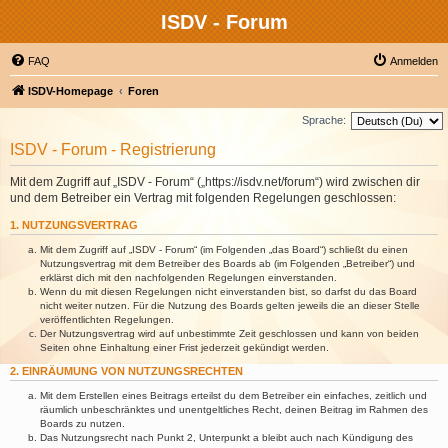
ISDV - Forum
FAQ
Anmelden
ISDV-Homepage
Foren
Sprache:
ISDV - Forum - Registrierung
Mit dem Zugriff auf „ISDV - Forum“ („https://isdv.net/forum“) wird zwischen dir
und dem Betreiber ein Vertrag mit folgenden Regelungen geschlossen:
1. NUTZUNGSVERTRAG
Mit dem Zugriff auf „ISDV - Forum“ (im Folgenden „das Board“) schließt du einen
Nutzungsvertrag mit dem Betreiber des Boards ab (im Folgenden „Betreiber“) und
erklärst dich mit den nachfolgenden Regelungen einverstanden.
Wenn du mit diesen Regelungen nicht einverstanden bist, so darfst du das Board
nicht weiter nutzen. Für die Nutzung des Boards gelten jeweils die an dieser Stelle
veröffentlichten Regelungen.
Der Nutzungsvertrag wird auf unbestimmte Zeit geschlossen und kann von beiden
Seiten ohne Einhaltung einer Frist jederzeit gekündigt werden.
2. EINRÄUMUNG VON NUTZUNGSRECHTEN
Mit dem Erstellen eines Beitrags erteilst du dem Betreiber ein einfaches, zeitlich und
räumlich unbeschränktes und unentgeltliches Recht, deinen Beitrag im Rahmen des
Boards zu nutzen.
Das Nutzungsrecht nach Punkt 2, Unterpunkt a bleibt auch nach Kündigung des