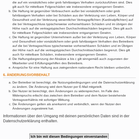
die auf ein vorsätzliches oder grob fahrlässiges Verhalten zurückzuführen sind. Dies
gilt auch für mittelbare Folgeschäden wie insbesondere entgangenen Gewinn.
Die Haftung ist gegenüber Verbrauchern außer bei vorsätzlichem oder grob
fahrlässigem Verhalten oder bei Schäden aus der Verletzung von Leben, Körper und
Gesundheit und der Verletzung wesentlicher Vertragspflichten (Kardinalpflichten) auf
die bei Vertragsschluss typischerweise vorhersehbaren Schäden und im übrigen der
Höhe nach auf die vertragstypischen Durchschnittsschäden begrenzt. Dies gilt auch
für mittelbare Folgeschäden wie insbesondere entgangenen Gewinn.
Die Haftung ist gegenüber Unternehmern außer bei der Verletzung von Leben, Körper
und Gesundheit oder vorsätzlichem oder grob fahrlässigem Verhalten des Betreibers
auf die bei Vertragsschluss typischerweise vorhersehbaren Schäden und im Übrigen
der Höhe nach auf die vertragstypischen Durchschnittsschäden begrenzt. Dies gilt
auch für mittelbare Schäden, insbesondere entgangenen Gewinn.
Die Haftungsbegrenzung der Absätze a bis c gilt sinngemäß auch zugunsten der
Mitarbeiter und Erfüllungsgehilfen des Betreibers.
Ansprüche für eine Haftung aus zwingendem nationalem Recht bleiben unberührt.
6. ÄNDERUNGSVORBEHALT
Der Betreiber ist berechtigt, die Nutzungsbedingungen und die Datenschutzerklärung
zu ändern. Die Änderung wird dem Nutzer per E-Mail mitgeteilt.
Der Nutzer ist berechtigt, den Änderungen zu widersprechen. Im Falle des
Widerspruchs erlischt das zwischen dem Betreiber und dem Nutzer bestehende
Vertragsverhältnis mit sofortiger Wirkung.
Die Änderungen gelten als anerkannt und verbindlich, wenn der Nutzer den
Änderungen zugestimmt hat.
Informationen über den Umgang mit deinen persönlichen Daten sind in der
Datenschutzerklärung enthalten.