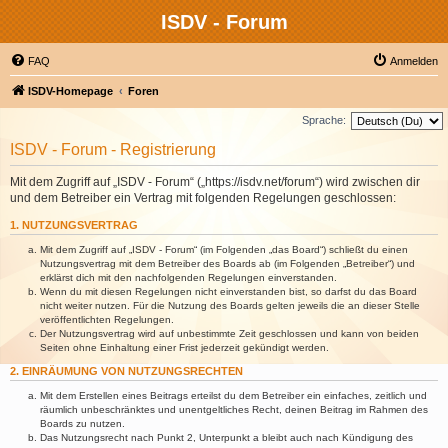
ISDV - Forum
FAQ
Anmelden
ISDV-Homepage
Foren
Sprache:
ISDV - Forum - Registrierung
Mit dem Zugriff auf „ISDV - Forum“ („https://isdv.net/forum“) wird zwischen dir
und dem Betreiber ein Vertrag mit folgenden Regelungen geschlossen:
1. NUTZUNGSVERTRAG
Mit dem Zugriff auf „ISDV - Forum“ (im Folgenden „das Board“) schließt du einen
Nutzungsvertrag mit dem Betreiber des Boards ab (im Folgenden „Betreiber“) und
erklärst dich mit den nachfolgenden Regelungen einverstanden.
Wenn du mit diesen Regelungen nicht einverstanden bist, so darfst du das Board
nicht weiter nutzen. Für die Nutzung des Boards gelten jeweils die an dieser Stelle
veröffentlichten Regelungen.
Der Nutzungsvertrag wird auf unbestimmte Zeit geschlossen und kann von beiden
Seiten ohne Einhaltung einer Frist jederzeit gekündigt werden.
2. EINRÄUMUNG VON NUTZUNGSRECHTEN
Mit dem Erstellen eines Beitrags erteilst du dem Betreiber ein einfaches, zeitlich und
räumlich unbeschränktes und unentgeltliches Recht, deinen Beitrag im Rahmen des
Boards zu nutzen.
Das Nutzungsrecht nach Punkt 2, Unterpunkt a bleibt auch nach Kündigung des