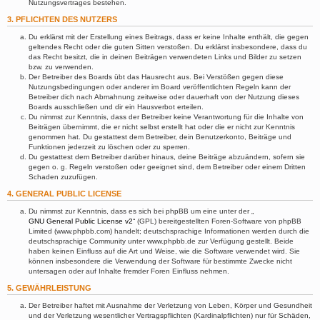
Nutzungsvertrages bestehen.
3. PFLICHTEN DES NUTZERS
Du erklärst mit der Erstellung eines Beitrags, dass er keine Inhalte enthält, die gegen
geltendes Recht oder die guten Sitten verstoßen. Du erklärst insbesondere, dass du
das Recht besitzt, die in deinen Beiträgen verwendeten Links und Bilder zu setzen
bzw. zu verwenden.
Der Betreiber des Boards übt das Hausrecht aus. Bei Verstößen gegen diese
Nutzungsbedingungen oder anderer im Board veröffentlichten Regeln kann der
Betreiber dich nach Abmahnung zeitweise oder dauerhaft von der Nutzung dieses
Boards ausschließen und dir ein Hausverbot erteilen.
Du nimmst zur Kenntnis, dass der Betreiber keine Verantwortung für die Inhalte von
Beiträgen übernimmt, die er nicht selbst erstellt hat oder die er nicht zur Kenntnis
genommen hat. Du gestattest dem Betreiber, dein Benutzerkonto, Beiträge und
Funktionen jederzeit zu löschen oder zu sperren.
Du gestattest dem Betreiber darüber hinaus, deine Beiträge abzuändern, sofern sie
gegen o. g. Regeln verstoßen oder geeignet sind, dem Betreiber oder einem Dritten
Schaden zuzufügen.
4. GENERAL PUBLIC LICENSE
Du nimmst zur Kenntnis, dass es sich bei phpBB um eine unter der „
GNU General Public License v2
“ (GPL) bereitgestellten Foren-Software von phpBB
Limited (www.phpbb.com) handelt; deutschsprachige Informationen werden durch die
deutschsprachige Community unter www.phpbb.de zur Verfügung gestellt. Beide
haben keinen Einfluss auf die Art und Weise, wie die Software verwendet wird. Sie
können insbesondere die Verwendung der Software für bestimmte Zwecke nicht
untersagen oder auf Inhalte fremder Foren Einfluss nehmen.
5. GEWÄHRLEISTUNG
Der Betreiber haftet mit Ausnahme der Verletzung von Leben, Körper und Gesundheit
und der Verletzung wesentlicher Vertragspflichten (Kardinalpflichten) nur für Schäden,