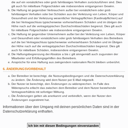
die auf ein vorsätzliches oder grob fahrlässiges Verhalten zurückzuführen sind. Dies
gilt auch für mittelbare Folgeschäden wie insbesondere entgangenen Gewinn.
Die Haftung ist gegenüber Verbrauchern außer bei vorsätzlichem oder grob
fahrlässigem Verhalten oder bei Schäden aus der Verletzung von Leben, Körper und
Gesundheit und der Verletzung wesentlicher Vertragspflichten (Kardinalpflichten) auf
die bei Vertragsschluss typischerweise vorhersehbaren Schäden und im übrigen der
Höhe nach auf die vertragstypischen Durchschnittsschäden begrenzt. Dies gilt auch
für mittelbare Folgeschäden wie insbesondere entgangenen Gewinn.
Die Haftung ist gegenüber Unternehmern außer bei der Verletzung von Leben, Körper
und Gesundheit oder vorsätzlichem oder grob fahrlässigem Verhalten des Betreibers
auf die bei Vertragsschluss typischerweise vorhersehbaren Schäden und im Übrigen
der Höhe nach auf die vertragstypischen Durchschnittsschäden begrenzt. Dies gilt
auch für mittelbare Schäden, insbesondere entgangenen Gewinn.
Die Haftungsbegrenzung der Absätze a bis c gilt sinngemäß auch zugunsten der
Mitarbeiter und Erfüllungsgehilfen des Betreibers.
Ansprüche für eine Haftung aus zwingendem nationalem Recht bleiben unberührt.
6. ÄNDERUNGSVORBEHALT
Der Betreiber ist berechtigt, die Nutzungsbedingungen und die Datenschutzerklärung
zu ändern. Die Änderung wird dem Nutzer per E-Mail mitgeteilt.
Der Nutzer ist berechtigt, den Änderungen zu widersprechen. Im Falle des
Widerspruchs erlischt das zwischen dem Betreiber und dem Nutzer bestehende
Vertragsverhältnis mit sofortiger Wirkung.
Die Änderungen gelten als anerkannt und verbindlich, wenn der Nutzer den
Änderungen zugestimmt hat.
Informationen über den Umgang mit deinen persönlichen Daten sind in der
Datenschutzerklärung enthalten.