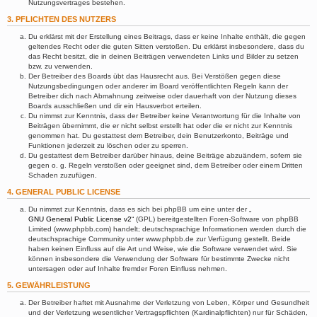
Nutzungsvertrages bestehen.
3. PFLICHTEN DES NUTZERS
Du erklärst mit der Erstellung eines Beitrags, dass er keine Inhalte enthält, die gegen
geltendes Recht oder die guten Sitten verstoßen. Du erklärst insbesondere, dass du
das Recht besitzt, die in deinen Beiträgen verwendeten Links und Bilder zu setzen
bzw. zu verwenden.
Der Betreiber des Boards übt das Hausrecht aus. Bei Verstößen gegen diese
Nutzungsbedingungen oder anderer im Board veröffentlichten Regeln kann der
Betreiber dich nach Abmahnung zeitweise oder dauerhaft von der Nutzung dieses
Boards ausschließen und dir ein Hausverbot erteilen.
Du nimmst zur Kenntnis, dass der Betreiber keine Verantwortung für die Inhalte von
Beiträgen übernimmt, die er nicht selbst erstellt hat oder die er nicht zur Kenntnis
genommen hat. Du gestattest dem Betreiber, dein Benutzerkonto, Beiträge und
Funktionen jederzeit zu löschen oder zu sperren.
Du gestattest dem Betreiber darüber hinaus, deine Beiträge abzuändern, sofern sie
gegen o. g. Regeln verstoßen oder geeignet sind, dem Betreiber oder einem Dritten
Schaden zuzufügen.
4. GENERAL PUBLIC LICENSE
Du nimmst zur Kenntnis, dass es sich bei phpBB um eine unter der „
GNU General Public License v2
“ (GPL) bereitgestellten Foren-Software von phpBB
Limited (www.phpbb.com) handelt; deutschsprachige Informationen werden durch die
deutschsprachige Community unter www.phpbb.de zur Verfügung gestellt. Beide
haben keinen Einfluss auf die Art und Weise, wie die Software verwendet wird. Sie
können insbesondere die Verwendung der Software für bestimmte Zwecke nicht
untersagen oder auf Inhalte fremder Foren Einfluss nehmen.
5. GEWÄHRLEISTUNG
Der Betreiber haftet mit Ausnahme der Verletzung von Leben, Körper und Gesundheit
und der Verletzung wesentlicher Vertragspflichten (Kardinalpflichten) nur für Schäden,