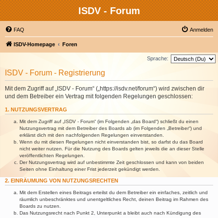
ISDV - Forum
FAQ
Anmelden
ISDV-Homepage
Foren
Sprache:
ISDV - Forum - Registrierung
Mit dem Zugriff auf „ISDV - Forum“ („https://isdv.net/forum“) wird zwischen dir
und dem Betreiber ein Vertrag mit folgenden Regelungen geschlossen:
1. NUTZUNGSVERTRAG
Mit dem Zugriff auf „ISDV - Forum“ (im Folgenden „das Board“) schließt du einen
Nutzungsvertrag mit dem Betreiber des Boards ab (im Folgenden „Betreiber“) und
erklärst dich mit den nachfolgenden Regelungen einverstanden.
Wenn du mit diesen Regelungen nicht einverstanden bist, so darfst du das Board
nicht weiter nutzen. Für die Nutzung des Boards gelten jeweils die an dieser Stelle
veröffentlichten Regelungen.
Der Nutzungsvertrag wird auf unbestimmte Zeit geschlossen und kann von beiden
Seiten ohne Einhaltung einer Frist jederzeit gekündigt werden.
2. EINRÄUMUNG VON NUTZUNGSRECHTEN
Mit dem Erstellen eines Beitrags erteilst du dem Betreiber ein einfaches, zeitlich und
räumlich unbeschränktes und unentgeltliches Recht, deinen Beitrag im Rahmen des
Boards zu nutzen.
Das Nutzungsrecht nach Punkt 2, Unterpunkt a bleibt auch nach Kündigung des