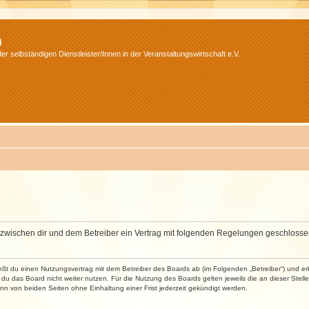
m
r selbständigen Dienstleister/Innen in der Veranstaltungswirtschaft e.V.
wird zwischen dir und dem Betreiber ein Vertrag mit folgenden Regelungen geschlosse
ließt du einen Nutzungsvertrag mit dem Betreiber des Boards ab (im Folgenden „Betreiber“) und 
du das Board nicht weiter nutzen. Für die Nutzung des Boards gelten jeweils die an dieser Stell
n von beiden Seiten ohne Einhaltung einer Frist jederzeit gekündigt werden.