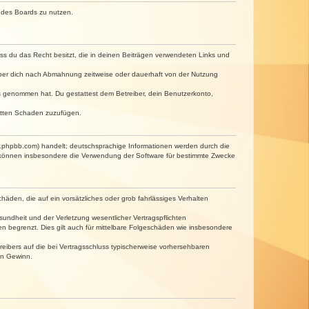
n des Boards zu nutzen.
dass du das Recht besitzt, die in deinen Beiträgen verwendeten Links und
iber dich nach Abmahnung zeitweise oder dauerhaft von der Nutzung
tnis genommen hat. Du gestattest dem Betreiber, dein Benutzerkonto,
ritten Schaden zuzufügen.
w.phpbb.com) handelt; deutschsprachige Informationen werden durch die
e können insbesondere die Verwendung der Software für bestimmte Zwecke
häden, die auf ein vorsätzliches oder grob fahrlässiges Verhalten
undheit und der Verletzung wesentlicher Vertragspflichten
n begrenzt. Dies gilt auch für mittelbare Folgeschäden wie insbesondere
eibers auf die bei Vertragsschluss typischerweise vorhersehbaren
en Gewinn.