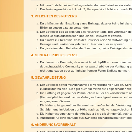
Mit dem Erstellen eines Beitrags erteilst du dem Betreiber ein ein
Das Nutzungsrecht nach Punkt 2, Unterpunkt a bleibt auch nach 
3. PFLICHTEN DES NUTZERS
Du erklärst mit der Erstellung eines Beitrags, dass er keine Inhalt
Bilder zu setzen bzw. zu verwenden.
Der Betreiber des Boards übt das Hausrecht aus. Bei Verstößen g
dieses Boards ausschließen und dir ein Hausverbot erteilen.
Du nimmst zur Kenntnis, dass der Betreiber keine Verantwortung für 
Beiträge und Funktionen jederzeit zu löschen oder zu sperren.
Du gestattest dem Betreiber darüber hinaus, deine Beiträge abzuä
4. GENERAL PUBLIC LICENSE
Du nimmst zur Kenntnis, dass es sich bei phpBB um eine unter der 
deutschsprachige Community unter www.phpbb.de zur Verfügung gest
nicht untersagen oder auf Inhalte fremder Foren Einfluss nehmen.
5. GEWÄHRLEISTUNG
Der Betreiber haftet mit Ausnahme der Verletzung von Leben, Körper
zurückzuführen sind. Dies gilt auch für mittelbare Folgeschäden 
Die Haftung ist gegenüber Verbrauchern außer bei vorsätzlichem o
(Kardinalpflichten) auf die bei Vertragsschluss typischerweise vo
entgangenen Gewinn.
Die Haftung ist gegenüber Unternehmern außer bei der Verletzung 
Schäden und im Übrigen der Höhe nach auf die vertragstypischen 
Die Haftungsbegrenzung der Absätze a bis c gilt sinngemäß auch zu
Ansprüche für eine Haftung aus zwingendem nationalem Recht blei
6. ÄNDERUNGSVORBEHALT
Der Betreiber ist berechtigt, die Nutzungsbedingungen und die Dat