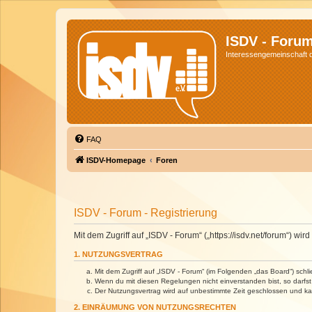
ISDV - Foru
Interessengemeinschaft de
FAQ
ISDV-Homepage
Foren
ISDV - Forum - Registrierung
Mit dem Zugriff auf „ISDV - Forum“ („https://isdv.net/forum“) 
1. NUTZUNGSVERTRAG
Mit dem Zugriff auf „ISDV - Forum“ (im Folgenden „das Board“) sch
Wenn du mit diesen Regelungen nicht einverstanden bist, so darfst 
Der Nutzungsvertrag wird auf unbestimmte Zeit geschlossen und kan
2. EINRÄUMUNG VON NUTZUNGSRECHTEN