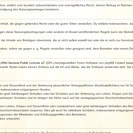
faches, zeitlich und räumlich unbeschränktes und unentgeltliches Recht, deinen Beitrag im Rahme
Kündigung des Nutzungsvertrages bestehen.
e enthält, die gegen geltendes Recht oder die guten Sitten verstoßen. Du erklärst insbesondere, 
egen diese Nutzungsbedingungen oder anderer im Board veröffentlichten Regeln kann der Betre
die Inhalte von Beiträgen übernimmt, die er nicht selbst erstellt hat oder die er nicht zur Kenn
ndern, sofern sie gegen o. g. Regeln verstoßen oder geeignet sind, dem Betreiber oder einem D
„
GNU General Public License v2
“ (GPL) bereitgestellten Foren-Software von phpBB Limited (ww
ellt. Beide haben keinen Einfluss auf die Art und Weise, wie die Software verwendet wird. Si
 und Gesundheit und der Verletzung wesentlicher Vertragspflichten (Kardinalpflichten) nur für Sc
wie insbesondere entgangenen Gewinn.
der grob fahrlässigem Verhalten oder bei Schäden aus der Verletzung von Leben, Körper und Ges
rhersehbaren Schäden und im übrigen der Höhe nach auf die vertragstypischen Durchschnittsschäde
von Leben, Körper und Gesundheit oder vorsätzlichem oder grob fahrlässigem Verhalten des Betr
Durchschnittsschäden begrenzt. Dies gilt auch für mittelbare Schäden, insbesondere entgangen
gunsten der Mitarbeiter und Erfüllungsgehilfen des Betreibers.
ben unberührt.
enschutzerklärung zu ändern. Die Änderung wird dem Nutzer per E-Mail mitgeteilt.