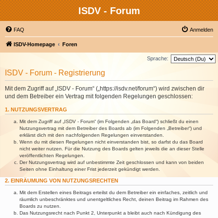
ISDV - Forum
FAQ
Anmelden
ISDV-Homepage
Foren
Sprache:
ISDV - Forum - Registrierung
Mit dem Zugriff auf „ISDV - Forum“ („https://isdv.net/forum“) wird zwischen dir
und dem Betreiber ein Vertrag mit folgenden Regelungen geschlossen:
1. NUTZUNGSVERTRAG
Mit dem Zugriff auf „ISDV - Forum“ (im Folgenden „das Board“) schließt du einen
Nutzungsvertrag mit dem Betreiber des Boards ab (im Folgenden „Betreiber“) und
erklärst dich mit den nachfolgenden Regelungen einverstanden.
Wenn du mit diesen Regelungen nicht einverstanden bist, so darfst du das Board
nicht weiter nutzen. Für die Nutzung des Boards gelten jeweils die an dieser Stelle
veröffentlichten Regelungen.
Der Nutzungsvertrag wird auf unbestimmte Zeit geschlossen und kann von beiden
Seiten ohne Einhaltung einer Frist jederzeit gekündigt werden.
2. EINRÄUMUNG VON NUTZUNGSRECHTEN
Mit dem Erstellen eines Beitrags erteilst du dem Betreiber ein einfaches, zeitlich und
räumlich unbeschränktes und unentgeltliches Recht, deinen Beitrag im Rahmen des
Boards zu nutzen.
Das Nutzungsrecht nach Punkt 2, Unterpunkt a bleibt auch nach Kündigung des