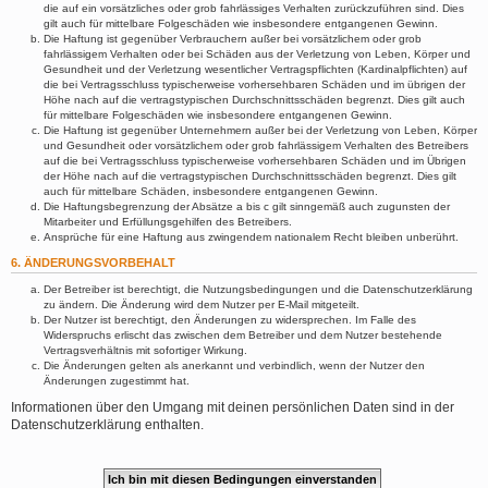
die auf ein vorsätzliches oder grob fahrlässiges Verhalten zurückzuführen sind. Dies
gilt auch für mittelbare Folgeschäden wie insbesondere entgangenen Gewinn.
Die Haftung ist gegenüber Verbrauchern außer bei vorsätzlichem oder grob
fahrlässigem Verhalten oder bei Schäden aus der Verletzung von Leben, Körper und
Gesundheit und der Verletzung wesentlicher Vertragspflichten (Kardinalpflichten) auf
die bei Vertragsschluss typischerweise vorhersehbaren Schäden und im übrigen der
Höhe nach auf die vertragstypischen Durchschnittsschäden begrenzt. Dies gilt auch
für mittelbare Folgeschäden wie insbesondere entgangenen Gewinn.
Die Haftung ist gegenüber Unternehmern außer bei der Verletzung von Leben, Körper
und Gesundheit oder vorsätzlichem oder grob fahrlässigem Verhalten des Betreibers
auf die bei Vertragsschluss typischerweise vorhersehbaren Schäden und im Übrigen
der Höhe nach auf die vertragstypischen Durchschnittsschäden begrenzt. Dies gilt
auch für mittelbare Schäden, insbesondere entgangenen Gewinn.
Die Haftungsbegrenzung der Absätze a bis c gilt sinngemäß auch zugunsten der
Mitarbeiter und Erfüllungsgehilfen des Betreibers.
Ansprüche für eine Haftung aus zwingendem nationalem Recht bleiben unberührt.
6. ÄNDERUNGSVORBEHALT
Der Betreiber ist berechtigt, die Nutzungsbedingungen und die Datenschutzerklärung
zu ändern. Die Änderung wird dem Nutzer per E-Mail mitgeteilt.
Der Nutzer ist berechtigt, den Änderungen zu widersprechen. Im Falle des
Widerspruchs erlischt das zwischen dem Betreiber und dem Nutzer bestehende
Vertragsverhältnis mit sofortiger Wirkung.
Die Änderungen gelten als anerkannt und verbindlich, wenn der Nutzer den
Änderungen zugestimmt hat.
Informationen über den Umgang mit deinen persönlichen Daten sind in der
Datenschutzerklärung enthalten.