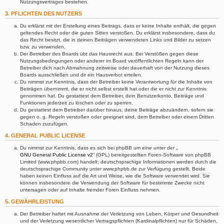
Nutzungsvertrages bestehen.
3. PFLICHTEN DES NUTZERS
Du erklärst mit der Erstellung eines Beitrags, dass er keine Inhalte enthält, die gegen
geltendes Recht oder die guten Sitten verstoßen. Du erklärst insbesondere, dass du
das Recht besitzt, die in deinen Beiträgen verwendeten Links und Bilder zu setzen
bzw. zu verwenden.
Der Betreiber des Boards übt das Hausrecht aus. Bei Verstößen gegen diese
Nutzungsbedingungen oder anderer im Board veröffentlichten Regeln kann der
Betreiber dich nach Abmahnung zeitweise oder dauerhaft von der Nutzung dieses
Boards ausschließen und dir ein Hausverbot erteilen.
Du nimmst zur Kenntnis, dass der Betreiber keine Verantwortung für die Inhalte von
Beiträgen übernimmt, die er nicht selbst erstellt hat oder die er nicht zur Kenntnis
genommen hat. Du gestattest dem Betreiber, dein Benutzerkonto, Beiträge und
Funktionen jederzeit zu löschen oder zu sperren.
Du gestattest dem Betreiber darüber hinaus, deine Beiträge abzuändern, sofern sie
gegen o. g. Regeln verstoßen oder geeignet sind, dem Betreiber oder einem Dritten
Schaden zuzufügen.
4. GENERAL PUBLIC LICENSE
Du nimmst zur Kenntnis, dass es sich bei phpBB um eine unter der „
GNU General Public License v2
“ (GPL) bereitgestellten Foren-Software von phpBB
Limited (www.phpbb.com) handelt; deutschsprachige Informationen werden durch die
deutschsprachige Community unter www.phpbb.de zur Verfügung gestellt. Beide
haben keinen Einfluss auf die Art und Weise, wie die Software verwendet wird. Sie
können insbesondere die Verwendung der Software für bestimmte Zwecke nicht
untersagen oder auf Inhalte fremder Foren Einfluss nehmen.
5. GEWÄHRLEISTUNG
Der Betreiber haftet mit Ausnahme der Verletzung von Leben, Körper und Gesundheit
und der Verletzung wesentlicher Vertragspflichten (Kardinalpflichten) nur für Schäden,