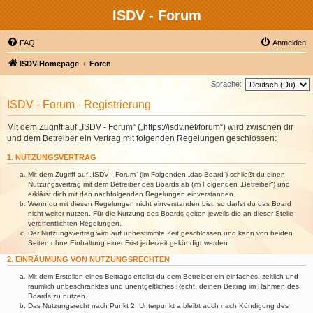
ISDV - Forum
FAQ
Anmelden
ISDV-Homepage
Foren
Sprache:
ISDV - Forum - Registrierung
Mit dem Zugriff auf „ISDV - Forum“ („https://isdv.net/forum“) wird zwischen dir
und dem Betreiber ein Vertrag mit folgenden Regelungen geschlossen:
1. NUTZUNGSVERTRAG
Mit dem Zugriff auf „ISDV - Forum“ (im Folgenden „das Board“) schließt du einen
Nutzungsvertrag mit dem Betreiber des Boards ab (im Folgenden „Betreiber“) und
erklärst dich mit den nachfolgenden Regelungen einverstanden.
Wenn du mit diesen Regelungen nicht einverstanden bist, so darfst du das Board
nicht weiter nutzen. Für die Nutzung des Boards gelten jeweils die an dieser Stelle
veröffentlichten Regelungen.
Der Nutzungsvertrag wird auf unbestimmte Zeit geschlossen und kann von beiden
Seiten ohne Einhaltung einer Frist jederzeit gekündigt werden.
2. EINRÄUMUNG VON NUTZUNGSRECHTEN
Mit dem Erstellen eines Beitrags erteilst du dem Betreiber ein einfaches, zeitlich und
räumlich unbeschränktes und unentgeltliches Recht, deinen Beitrag im Rahmen des
Boards zu nutzen.
Das Nutzungsrecht nach Punkt 2, Unterpunkt a bleibt auch nach Kündigung des