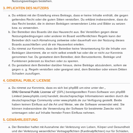
Nutzungsvertrages bestehen.
3. PFLICHTEN DES NUTZERS
Du erklärst mit der Erstellung eines Beitrags, dass er keine Inhalte enthält, die gegen
geltendes Recht oder die guten Sitten verstoßen. Du erklärst insbesondere, dass du
das Recht besitzt, die in deinen Beiträgen verwendeten Links und Bilder zu setzen
bzw. zu verwenden.
Der Betreiber des Boards übt das Hausrecht aus. Bei Verstößen gegen diese
Nutzungsbedingungen oder anderer im Board veröffentlichten Regeln kann der
Betreiber dich nach Abmahnung zeitweise oder dauerhaft von der Nutzung dieses
Boards ausschließen und dir ein Hausverbot erteilen.
Du nimmst zur Kenntnis, dass der Betreiber keine Verantwortung für die Inhalte von
Beiträgen übernimmt, die er nicht selbst erstellt hat oder die er nicht zur Kenntnis
genommen hat. Du gestattest dem Betreiber, dein Benutzerkonto, Beiträge und
Funktionen jederzeit zu löschen oder zu sperren.
Du gestattest dem Betreiber darüber hinaus, deine Beiträge abzuändern, sofern sie
gegen o. g. Regeln verstoßen oder geeignet sind, dem Betreiber oder einem Dritten
Schaden zuzufügen.
4. GENERAL PUBLIC LICENSE
Du nimmst zur Kenntnis, dass es sich bei phpBB um eine unter der „
GNU General Public License v2
“ (GPL) bereitgestellten Foren-Software von phpBB
Limited (www.phpbb.com) handelt; deutschsprachige Informationen werden durch die
deutschsprachige Community unter www.phpbb.de zur Verfügung gestellt. Beide
haben keinen Einfluss auf die Art und Weise, wie die Software verwendet wird. Sie
können insbesondere die Verwendung der Software für bestimmte Zwecke nicht
untersagen oder auf Inhalte fremder Foren Einfluss nehmen.
5. GEWÄHRLEISTUNG
Der Betreiber haftet mit Ausnahme der Verletzung von Leben, Körper und Gesundheit
und der Verletzung wesentlicher Vertragspflichten (Kardinalpflichten) nur für Schäden,