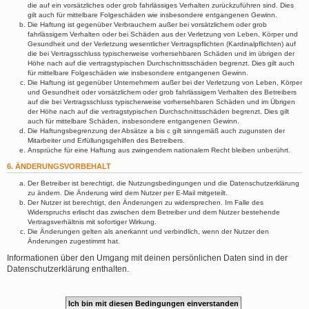
die auf ein vorsätzliches oder grob fahrlässiges Verhalten zurückzuführen sind. Dies
gilt auch für mittelbare Folgeschäden wie insbesondere entgangenen Gewinn.
Die Haftung ist gegenüber Verbrauchern außer bei vorsätzlichem oder grob
fahrlässigem Verhalten oder bei Schäden aus der Verletzung von Leben, Körper und
Gesundheit und der Verletzung wesentlicher Vertragspflichten (Kardinalpflichten) auf
die bei Vertragsschluss typischerweise vorhersehbaren Schäden und im übrigen der
Höhe nach auf die vertragstypischen Durchschnittsschäden begrenzt. Dies gilt auch
für mittelbare Folgeschäden wie insbesondere entgangenen Gewinn.
Die Haftung ist gegenüber Unternehmern außer bei der Verletzung von Leben, Körper
und Gesundheit oder vorsätzlichem oder grob fahrlässigem Verhalten des Betreibers
auf die bei Vertragsschluss typischerweise vorhersehbaren Schäden und im Übrigen
der Höhe nach auf die vertragstypischen Durchschnittsschäden begrenzt. Dies gilt
auch für mittelbare Schäden, insbesondere entgangenen Gewinn.
Die Haftungsbegrenzung der Absätze a bis c gilt sinngemäß auch zugunsten der
Mitarbeiter und Erfüllungsgehilfen des Betreibers.
Ansprüche für eine Haftung aus zwingendem nationalem Recht bleiben unberührt.
6. ÄNDERUNGSVORBEHALT
Der Betreiber ist berechtigt, die Nutzungsbedingungen und die Datenschutzerklärung
zu ändern. Die Änderung wird dem Nutzer per E-Mail mitgeteilt.
Der Nutzer ist berechtigt, den Änderungen zu widersprechen. Im Falle des
Widerspruchs erlischt das zwischen dem Betreiber und dem Nutzer bestehende
Vertragsverhältnis mit sofortiger Wirkung.
Die Änderungen gelten als anerkannt und verbindlich, wenn der Nutzer den
Änderungen zugestimmt hat.
Informationen über den Umgang mit deinen persönlichen Daten sind in der
Datenschutzerklärung enthalten.