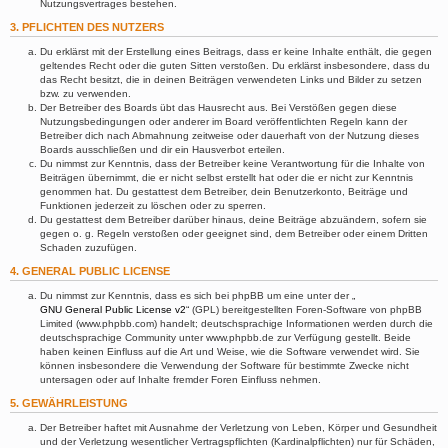
Nutzungsvertrages bestehen.
3. PFLICHTEN DES NUTZERS
Du erklärst mit der Erstellung eines Beitrags, dass er keine Inhalte enthält, die gegen
geltendes Recht oder die guten Sitten verstoßen. Du erklärst insbesondere, dass du
das Recht besitzt, die in deinen Beiträgen verwendeten Links und Bilder zu setzen
bzw. zu verwenden.
Der Betreiber des Boards übt das Hausrecht aus. Bei Verstößen gegen diese
Nutzungsbedingungen oder anderer im Board veröffentlichten Regeln kann der
Betreiber dich nach Abmahnung zeitweise oder dauerhaft von der Nutzung dieses
Boards ausschließen und dir ein Hausverbot erteilen.
Du nimmst zur Kenntnis, dass der Betreiber keine Verantwortung für die Inhalte von
Beiträgen übernimmt, die er nicht selbst erstellt hat oder die er nicht zur Kenntnis
genommen hat. Du gestattest dem Betreiber, dein Benutzerkonto, Beiträge und
Funktionen jederzeit zu löschen oder zu sperren.
Du gestattest dem Betreiber darüber hinaus, deine Beiträge abzuändern, sofern sie
gegen o. g. Regeln verstoßen oder geeignet sind, dem Betreiber oder einem Dritten
Schaden zuzufügen.
4. GENERAL PUBLIC LICENSE
Du nimmst zur Kenntnis, dass es sich bei phpBB um eine unter der „
GNU General Public License v2
“ (GPL) bereitgestellten Foren-Software von phpBB
Limited (www.phpbb.com) handelt; deutschsprachige Informationen werden durch die
deutschsprachige Community unter www.phpbb.de zur Verfügung gestellt. Beide
haben keinen Einfluss auf die Art und Weise, wie die Software verwendet wird. Sie
können insbesondere die Verwendung der Software für bestimmte Zwecke nicht
untersagen oder auf Inhalte fremder Foren Einfluss nehmen.
5. GEWÄHRLEISTUNG
Der Betreiber haftet mit Ausnahme der Verletzung von Leben, Körper und Gesundheit
und der Verletzung wesentlicher Vertragspflichten (Kardinalpflichten) nur für Schäden,