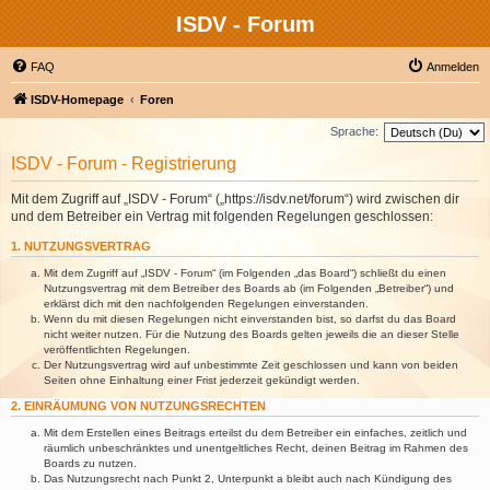
ISDV - Forum
FAQ
Anmelden
ISDV-Homepage
Foren
Sprache:
ISDV - Forum - Registrierung
Mit dem Zugriff auf „ISDV - Forum“ („https://isdv.net/forum“) wird zwischen dir
und dem Betreiber ein Vertrag mit folgenden Regelungen geschlossen:
1. NUTZUNGSVERTRAG
Mit dem Zugriff auf „ISDV - Forum“ (im Folgenden „das Board“) schließt du einen
Nutzungsvertrag mit dem Betreiber des Boards ab (im Folgenden „Betreiber“) und
erklärst dich mit den nachfolgenden Regelungen einverstanden.
Wenn du mit diesen Regelungen nicht einverstanden bist, so darfst du das Board
nicht weiter nutzen. Für die Nutzung des Boards gelten jeweils die an dieser Stelle
veröffentlichten Regelungen.
Der Nutzungsvertrag wird auf unbestimmte Zeit geschlossen und kann von beiden
Seiten ohne Einhaltung einer Frist jederzeit gekündigt werden.
2. EINRÄUMUNG VON NUTZUNGSRECHTEN
Mit dem Erstellen eines Beitrags erteilst du dem Betreiber ein einfaches, zeitlich und
räumlich unbeschränktes und unentgeltliches Recht, deinen Beitrag im Rahmen des
Boards zu nutzen.
Das Nutzungsrecht nach Punkt 2, Unterpunkt a bleibt auch nach Kündigung des