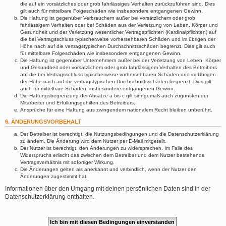
die auf ein vorsätzliches oder grob fahrlässiges Verhalten zurückzuführen sind. Dies
gilt auch für mittelbare Folgeschäden wie insbesondere entgangenen Gewinn.
Die Haftung ist gegenüber Verbrauchern außer bei vorsätzlichem oder grob
fahrlässigem Verhalten oder bei Schäden aus der Verletzung von Leben, Körper und
Gesundheit und der Verletzung wesentlicher Vertragspflichten (Kardinalpflichten) auf
die bei Vertragsschluss typischerweise vorhersehbaren Schäden und im übrigen der
Höhe nach auf die vertragstypischen Durchschnittsschäden begrenzt. Dies gilt auch
für mittelbare Folgeschäden wie insbesondere entgangenen Gewinn.
Die Haftung ist gegenüber Unternehmern außer bei der Verletzung von Leben, Körper
und Gesundheit oder vorsätzlichem oder grob fahrlässigem Verhalten des Betreibers
auf die bei Vertragsschluss typischerweise vorhersehbaren Schäden und im Übrigen
der Höhe nach auf die vertragstypischen Durchschnittsschäden begrenzt. Dies gilt
auch für mittelbare Schäden, insbesondere entgangenen Gewinn.
Die Haftungsbegrenzung der Absätze a bis c gilt sinngemäß auch zugunsten der
Mitarbeiter und Erfüllungsgehilfen des Betreibers.
Ansprüche für eine Haftung aus zwingendem nationalem Recht bleiben unberührt.
6. ÄNDERUNGSVORBEHALT
Der Betreiber ist berechtigt, die Nutzungsbedingungen und die Datenschutzerklärung
zu ändern. Die Änderung wird dem Nutzer per E-Mail mitgeteilt.
Der Nutzer ist berechtigt, den Änderungen zu widersprechen. Im Falle des
Widerspruchs erlischt das zwischen dem Betreiber und dem Nutzer bestehende
Vertragsverhältnis mit sofortiger Wirkung.
Die Änderungen gelten als anerkannt und verbindlich, wenn der Nutzer den
Änderungen zugestimmt hat.
Informationen über den Umgang mit deinen persönlichen Daten sind in der
Datenschutzerklärung enthalten.