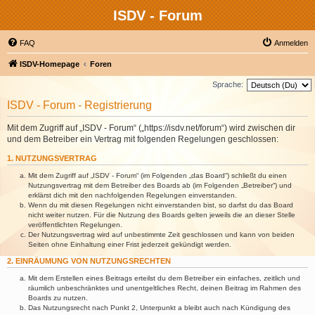
ISDV - Forum
FAQ
Anmelden
ISDV-Homepage
Foren
Sprache:
ISDV - Forum - Registrierung
Mit dem Zugriff auf „ISDV - Forum“ („https://isdv.net/forum“) wird zwischen dir
und dem Betreiber ein Vertrag mit folgenden Regelungen geschlossen:
1. NUTZUNGSVERTRAG
Mit dem Zugriff auf „ISDV - Forum“ (im Folgenden „das Board“) schließt du einen
Nutzungsvertrag mit dem Betreiber des Boards ab (im Folgenden „Betreiber“) und
erklärst dich mit den nachfolgenden Regelungen einverstanden.
Wenn du mit diesen Regelungen nicht einverstanden bist, so darfst du das Board
nicht weiter nutzen. Für die Nutzung des Boards gelten jeweils die an dieser Stelle
veröffentlichten Regelungen.
Der Nutzungsvertrag wird auf unbestimmte Zeit geschlossen und kann von beiden
Seiten ohne Einhaltung einer Frist jederzeit gekündigt werden.
2. EINRÄUMUNG VON NUTZUNGSRECHTEN
Mit dem Erstellen eines Beitrags erteilst du dem Betreiber ein einfaches, zeitlich und
räumlich unbeschränktes und unentgeltliches Recht, deinen Beitrag im Rahmen des
Boards zu nutzen.
Das Nutzungsrecht nach Punkt 2, Unterpunkt a bleibt auch nach Kündigung des