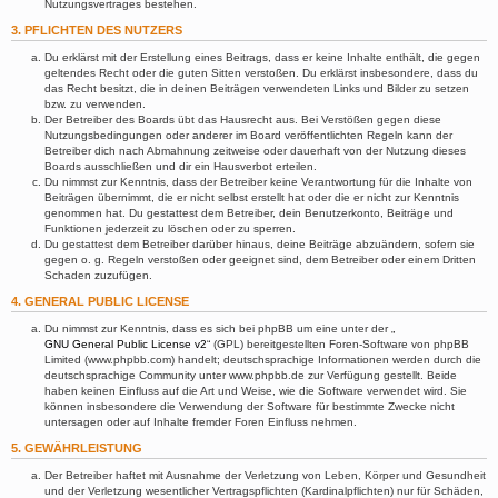
Nutzungsvertrages bestehen.
3. PFLICHTEN DES NUTZERS
Du erklärst mit der Erstellung eines Beitrags, dass er keine Inhalte enthält, die gegen
geltendes Recht oder die guten Sitten verstoßen. Du erklärst insbesondere, dass du
das Recht besitzt, die in deinen Beiträgen verwendeten Links und Bilder zu setzen
bzw. zu verwenden.
Der Betreiber des Boards übt das Hausrecht aus. Bei Verstößen gegen diese
Nutzungsbedingungen oder anderer im Board veröffentlichten Regeln kann der
Betreiber dich nach Abmahnung zeitweise oder dauerhaft von der Nutzung dieses
Boards ausschließen und dir ein Hausverbot erteilen.
Du nimmst zur Kenntnis, dass der Betreiber keine Verantwortung für die Inhalte von
Beiträgen übernimmt, die er nicht selbst erstellt hat oder die er nicht zur Kenntnis
genommen hat. Du gestattest dem Betreiber, dein Benutzerkonto, Beiträge und
Funktionen jederzeit zu löschen oder zu sperren.
Du gestattest dem Betreiber darüber hinaus, deine Beiträge abzuändern, sofern sie
gegen o. g. Regeln verstoßen oder geeignet sind, dem Betreiber oder einem Dritten
Schaden zuzufügen.
4. GENERAL PUBLIC LICENSE
Du nimmst zur Kenntnis, dass es sich bei phpBB um eine unter der „
GNU General Public License v2
“ (GPL) bereitgestellten Foren-Software von phpBB
Limited (www.phpbb.com) handelt; deutschsprachige Informationen werden durch die
deutschsprachige Community unter www.phpbb.de zur Verfügung gestellt. Beide
haben keinen Einfluss auf die Art und Weise, wie die Software verwendet wird. Sie
können insbesondere die Verwendung der Software für bestimmte Zwecke nicht
untersagen oder auf Inhalte fremder Foren Einfluss nehmen.
5. GEWÄHRLEISTUNG
Der Betreiber haftet mit Ausnahme der Verletzung von Leben, Körper und Gesundheit
und der Verletzung wesentlicher Vertragspflichten (Kardinalpflichten) nur für Schäden,