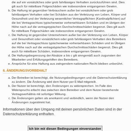
die auf ein vorsätzliches oder grob fahrlässiges Verhalten zurückzuführen sind. Dies
gilt auch für mittelbare Folgeschäden wie insbesondere entgangenen Gewinn.
Die Haftung ist gegenüber Verbrauchern außer bei vorsätzlichem oder grob
fahrlässigem Verhalten oder bei Schäden aus der Verletzung von Leben, Körper und
Gesundheit und der Verletzung wesentlicher Vertragspflichten (Kardinalpflichten) auf
die bei Vertragsschluss typischerweise vorhersehbaren Schäden und im übrigen der
Höhe nach auf die vertragstypischen Durchschnittsschäden begrenzt. Dies gilt auch
für mittelbare Folgeschäden wie insbesondere entgangenen Gewinn.
Die Haftung ist gegenüber Unternehmern außer bei der Verletzung von Leben, Körper
und Gesundheit oder vorsätzlichem oder grob fahrlässigem Verhalten des Betreibers
auf die bei Vertragsschluss typischerweise vorhersehbaren Schäden und im Übrigen
der Höhe nach auf die vertragstypischen Durchschnittsschäden begrenzt. Dies gilt
auch für mittelbare Schäden, insbesondere entgangenen Gewinn.
Die Haftungsbegrenzung der Absätze a bis c gilt sinngemäß auch zugunsten der
Mitarbeiter und Erfüllungsgehilfen des Betreibers.
Ansprüche für eine Haftung aus zwingendem nationalem Recht bleiben unberührt.
6. ÄNDERUNGSVORBEHALT
Der Betreiber ist berechtigt, die Nutzungsbedingungen und die Datenschutzerklärung
zu ändern. Die Änderung wird dem Nutzer per E-Mail mitgeteilt.
Der Nutzer ist berechtigt, den Änderungen zu widersprechen. Im Falle des
Widerspruchs erlischt das zwischen dem Betreiber und dem Nutzer bestehende
Vertragsverhältnis mit sofortiger Wirkung.
Die Änderungen gelten als anerkannt und verbindlich, wenn der Nutzer den
Änderungen zugestimmt hat.
Informationen über den Umgang mit deinen persönlichen Daten sind in der
Datenschutzerklärung enthalten.