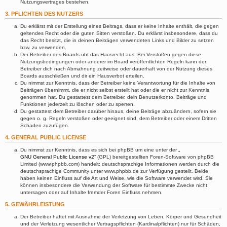
Nutzungsvertrages bestehen.
3. PFLICHTEN DES NUTZERS
Du erklärst mit der Erstellung eines Beitrags, dass er keine Inhalte enthält, die gegen
geltendes Recht oder die guten Sitten verstoßen. Du erklärst insbesondere, dass du
das Recht besitzt, die in deinen Beiträgen verwendeten Links und Bilder zu setzen
bzw. zu verwenden.
Der Betreiber des Boards übt das Hausrecht aus. Bei Verstößen gegen diese
Nutzungsbedingungen oder anderer im Board veröffentlichten Regeln kann der
Betreiber dich nach Abmahnung zeitweise oder dauerhaft von der Nutzung dieses
Boards ausschließen und dir ein Hausverbot erteilen.
Du nimmst zur Kenntnis, dass der Betreiber keine Verantwortung für die Inhalte von
Beiträgen übernimmt, die er nicht selbst erstellt hat oder die er nicht zur Kenntnis
genommen hat. Du gestattest dem Betreiber, dein Benutzerkonto, Beiträge und
Funktionen jederzeit zu löschen oder zu sperren.
Du gestattest dem Betreiber darüber hinaus, deine Beiträge abzuändern, sofern sie
gegen o. g. Regeln verstoßen oder geeignet sind, dem Betreiber oder einem Dritten
Schaden zuzufügen.
4. GENERAL PUBLIC LICENSE
Du nimmst zur Kenntnis, dass es sich bei phpBB um eine unter der „
GNU General Public License v2
“ (GPL) bereitgestellten Foren-Software von phpBB
Limited (www.phpbb.com) handelt; deutschsprachige Informationen werden durch die
deutschsprachige Community unter www.phpbb.de zur Verfügung gestellt. Beide
haben keinen Einfluss auf die Art und Weise, wie die Software verwendet wird. Sie
können insbesondere die Verwendung der Software für bestimmte Zwecke nicht
untersagen oder auf Inhalte fremder Foren Einfluss nehmen.
5. GEWÄHRLEISTUNG
Der Betreiber haftet mit Ausnahme der Verletzung von Leben, Körper und Gesundheit
und der Verletzung wesentlicher Vertragspflichten (Kardinalpflichten) nur für Schäden,