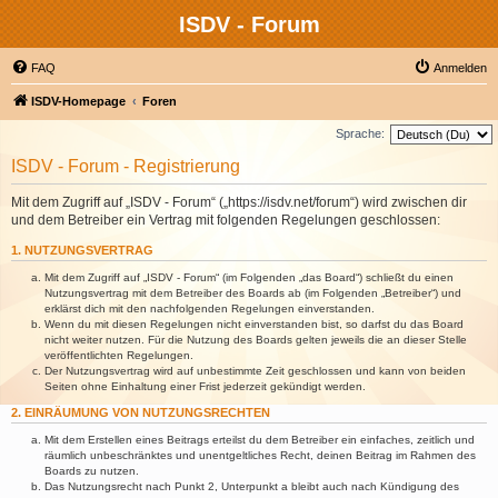
ISDV - Forum
FAQ
Anmelden
ISDV-Homepage
Foren
Sprache:
ISDV - Forum - Registrierung
Mit dem Zugriff auf „ISDV - Forum“ („https://isdv.net/forum“) wird zwischen dir
und dem Betreiber ein Vertrag mit folgenden Regelungen geschlossen:
1. NUTZUNGSVERTRAG
Mit dem Zugriff auf „ISDV - Forum“ (im Folgenden „das Board“) schließt du einen
Nutzungsvertrag mit dem Betreiber des Boards ab (im Folgenden „Betreiber“) und
erklärst dich mit den nachfolgenden Regelungen einverstanden.
Wenn du mit diesen Regelungen nicht einverstanden bist, so darfst du das Board
nicht weiter nutzen. Für die Nutzung des Boards gelten jeweils die an dieser Stelle
veröffentlichten Regelungen.
Der Nutzungsvertrag wird auf unbestimmte Zeit geschlossen und kann von beiden
Seiten ohne Einhaltung einer Frist jederzeit gekündigt werden.
2. EINRÄUMUNG VON NUTZUNGSRECHTEN
Mit dem Erstellen eines Beitrags erteilst du dem Betreiber ein einfaches, zeitlich und
räumlich unbeschränktes und unentgeltliches Recht, deinen Beitrag im Rahmen des
Boards zu nutzen.
Das Nutzungsrecht nach Punkt 2, Unterpunkt a bleibt auch nach Kündigung des