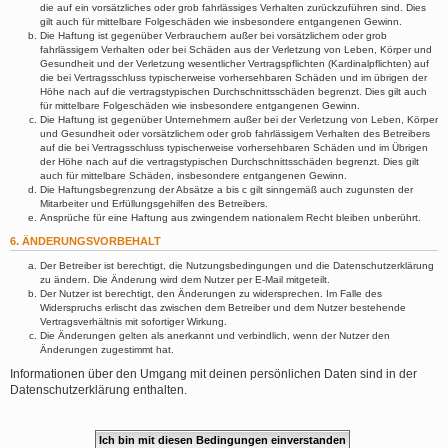
die auf ein vorsätzliches oder grob fahrlässiges Verhalten zurückzuführen sind. Dies
gilt auch für mittelbare Folgeschäden wie insbesondere entgangenen Gewinn.
Die Haftung ist gegenüber Verbrauchern außer bei vorsätzlichem oder grob
fahrlässigem Verhalten oder bei Schäden aus der Verletzung von Leben, Körper und
Gesundheit und der Verletzung wesentlicher Vertragspflichten (Kardinalpflichten) auf
die bei Vertragsschluss typischerweise vorhersehbaren Schäden und im übrigen der
Höhe nach auf die vertragstypischen Durchschnittsschäden begrenzt. Dies gilt auch
für mittelbare Folgeschäden wie insbesondere entgangenen Gewinn.
Die Haftung ist gegenüber Unternehmern außer bei der Verletzung von Leben, Körper
und Gesundheit oder vorsätzlichem oder grob fahrlässigem Verhalten des Betreibers
auf die bei Vertragsschluss typischerweise vorhersehbaren Schäden und im Übrigen
der Höhe nach auf die vertragstypischen Durchschnittsschäden begrenzt. Dies gilt
auch für mittelbare Schäden, insbesondere entgangenen Gewinn.
Die Haftungsbegrenzung der Absätze a bis c gilt sinngemäß auch zugunsten der
Mitarbeiter und Erfüllungsgehilfen des Betreibers.
Ansprüche für eine Haftung aus zwingendem nationalem Recht bleiben unberührt.
6. ÄNDERUNGSVORBEHALT
Der Betreiber ist berechtigt, die Nutzungsbedingungen und die Datenschutzerklärung
zu ändern. Die Änderung wird dem Nutzer per E-Mail mitgeteilt.
Der Nutzer ist berechtigt, den Änderungen zu widersprechen. Im Falle des
Widerspruchs erlischt das zwischen dem Betreiber und dem Nutzer bestehende
Vertragsverhältnis mit sofortiger Wirkung.
Die Änderungen gelten als anerkannt und verbindlich, wenn der Nutzer den
Änderungen zugestimmt hat.
Informationen über den Umgang mit deinen persönlichen Daten sind in der
Datenschutzerklärung enthalten.