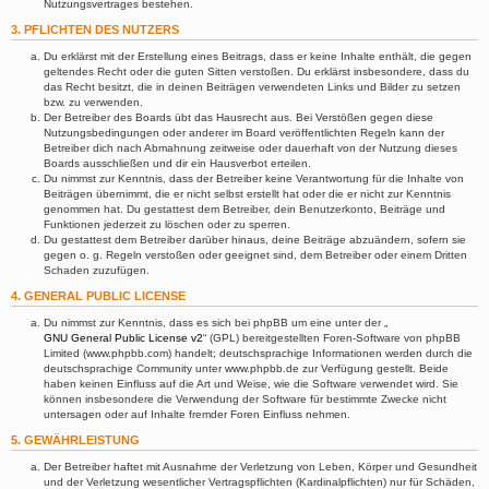
Nutzungsvertrages bestehen.
3. PFLICHTEN DES NUTZERS
Du erklärst mit der Erstellung eines Beitrags, dass er keine Inhalte enthält, die gegen
geltendes Recht oder die guten Sitten verstoßen. Du erklärst insbesondere, dass du
das Recht besitzt, die in deinen Beiträgen verwendeten Links und Bilder zu setzen
bzw. zu verwenden.
Der Betreiber des Boards übt das Hausrecht aus. Bei Verstößen gegen diese
Nutzungsbedingungen oder anderer im Board veröffentlichten Regeln kann der
Betreiber dich nach Abmahnung zeitweise oder dauerhaft von der Nutzung dieses
Boards ausschließen und dir ein Hausverbot erteilen.
Du nimmst zur Kenntnis, dass der Betreiber keine Verantwortung für die Inhalte von
Beiträgen übernimmt, die er nicht selbst erstellt hat oder die er nicht zur Kenntnis
genommen hat. Du gestattest dem Betreiber, dein Benutzerkonto, Beiträge und
Funktionen jederzeit zu löschen oder zu sperren.
Du gestattest dem Betreiber darüber hinaus, deine Beiträge abzuändern, sofern sie
gegen o. g. Regeln verstoßen oder geeignet sind, dem Betreiber oder einem Dritten
Schaden zuzufügen.
4. GENERAL PUBLIC LICENSE
Du nimmst zur Kenntnis, dass es sich bei phpBB um eine unter der „
GNU General Public License v2
“ (GPL) bereitgestellten Foren-Software von phpBB
Limited (www.phpbb.com) handelt; deutschsprachige Informationen werden durch die
deutschsprachige Community unter www.phpbb.de zur Verfügung gestellt. Beide
haben keinen Einfluss auf die Art und Weise, wie die Software verwendet wird. Sie
können insbesondere die Verwendung der Software für bestimmte Zwecke nicht
untersagen oder auf Inhalte fremder Foren Einfluss nehmen.
5. GEWÄHRLEISTUNG
Der Betreiber haftet mit Ausnahme der Verletzung von Leben, Körper und Gesundheit
und der Verletzung wesentlicher Vertragspflichten (Kardinalpflichten) nur für Schäden,