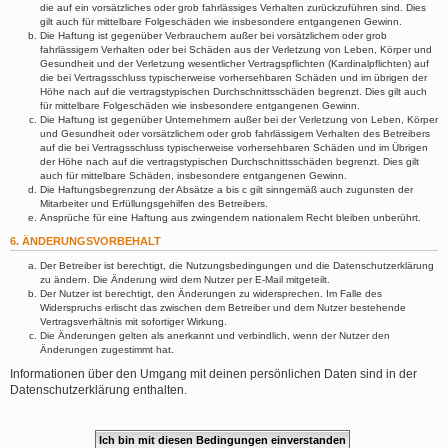
die auf ein vorsätzliches oder grob fahrlässiges Verhalten zurückzuführen sind. Dies
gilt auch für mittelbare Folgeschäden wie insbesondere entgangenen Gewinn.
Die Haftung ist gegenüber Verbrauchern außer bei vorsätzlichem oder grob
fahrlässigem Verhalten oder bei Schäden aus der Verletzung von Leben, Körper und
Gesundheit und der Verletzung wesentlicher Vertragspflichten (Kardinalpflichten) auf
die bei Vertragsschluss typischerweise vorhersehbaren Schäden und im übrigen der
Höhe nach auf die vertragstypischen Durchschnittsschäden begrenzt. Dies gilt auch
für mittelbare Folgeschäden wie insbesondere entgangenen Gewinn.
Die Haftung ist gegenüber Unternehmern außer bei der Verletzung von Leben, Körper
und Gesundheit oder vorsätzlichem oder grob fahrlässigem Verhalten des Betreibers
auf die bei Vertragsschluss typischerweise vorhersehbaren Schäden und im Übrigen
der Höhe nach auf die vertragstypischen Durchschnittsschäden begrenzt. Dies gilt
auch für mittelbare Schäden, insbesondere entgangenen Gewinn.
Die Haftungsbegrenzung der Absätze a bis c gilt sinngemäß auch zugunsten der
Mitarbeiter und Erfüllungsgehilfen des Betreibers.
Ansprüche für eine Haftung aus zwingendem nationalem Recht bleiben unberührt.
6. ÄNDERUNGSVORBEHALT
Der Betreiber ist berechtigt, die Nutzungsbedingungen und die Datenschutzerklärung
zu ändern. Die Änderung wird dem Nutzer per E-Mail mitgeteilt.
Der Nutzer ist berechtigt, den Änderungen zu widersprechen. Im Falle des
Widerspruchs erlischt das zwischen dem Betreiber und dem Nutzer bestehende
Vertragsverhältnis mit sofortiger Wirkung.
Die Änderungen gelten als anerkannt und verbindlich, wenn der Nutzer den
Änderungen zugestimmt hat.
Informationen über den Umgang mit deinen persönlichen Daten sind in der
Datenschutzerklärung enthalten.