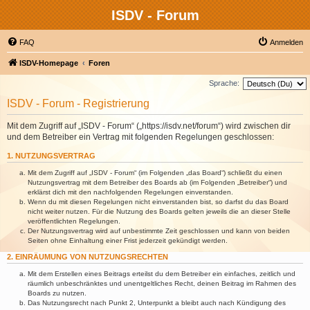
ISDV - Forum
FAQ
Anmelden
ISDV-Homepage
Foren
Sprache:
ISDV - Forum - Registrierung
Mit dem Zugriff auf „ISDV - Forum“ („https://isdv.net/forum“) wird zwischen dir
und dem Betreiber ein Vertrag mit folgenden Regelungen geschlossen:
1. NUTZUNGSVERTRAG
Mit dem Zugriff auf „ISDV - Forum“ (im Folgenden „das Board“) schließt du einen
Nutzungsvertrag mit dem Betreiber des Boards ab (im Folgenden „Betreiber“) und
erklärst dich mit den nachfolgenden Regelungen einverstanden.
Wenn du mit diesen Regelungen nicht einverstanden bist, so darfst du das Board
nicht weiter nutzen. Für die Nutzung des Boards gelten jeweils die an dieser Stelle
veröffentlichten Regelungen.
Der Nutzungsvertrag wird auf unbestimmte Zeit geschlossen und kann von beiden
Seiten ohne Einhaltung einer Frist jederzeit gekündigt werden.
2. EINRÄUMUNG VON NUTZUNGSRECHTEN
Mit dem Erstellen eines Beitrags erteilst du dem Betreiber ein einfaches, zeitlich und
räumlich unbeschränktes und unentgeltliches Recht, deinen Beitrag im Rahmen des
Boards zu nutzen.
Das Nutzungsrecht nach Punkt 2, Unterpunkt a bleibt auch nach Kündigung des