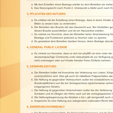
Mit dem Erstellen eines Beitrags erteilst du dem Betreiber ein ein
Das Nutzungsrecht nach Punkt 2, Unterpunkt a bleibt auch nach 
3. PFLICHTEN DES NUTZERS
Du erklärst mit der Erstellung eines Beitrags, dass er keine Inhalt
Bilder zu setzen bzw. zu verwenden.
Der Betreiber des Boards übt das Hausrecht aus. Bei Verstößen g
dieses Boards ausschließen und dir ein Hausverbot erteilen.
Du nimmst zur Kenntnis, dass der Betreiber keine Verantwortung für 
Beiträge und Funktionen jederzeit zu löschen oder zu sperren.
Du gestattest dem Betreiber darüber hinaus, deine Beiträge abzuä
4. GENERAL PUBLIC LICENSE
Du nimmst zur Kenntnis, dass es sich bei phpBB um eine unter der 
deutschsprachige Community unter www.phpbb.de zur Verfügung gest
nicht untersagen oder auf Inhalte fremder Foren Einfluss nehmen.
5. GEWÄHRLEISTUNG
Der Betreiber haftet mit Ausnahme der Verletzung von Leben, Körper
zurückzuführen sind. Dies gilt auch für mittelbare Folgeschäden 
Die Haftung ist gegenüber Verbrauchern außer bei vorsätzlichem o
(Kardinalpflichten) auf die bei Vertragsschluss typischerweise vo
entgangenen Gewinn.
Die Haftung ist gegenüber Unternehmern außer bei der Verletzung 
Schäden und im Übrigen der Höhe nach auf die vertragstypischen 
Die Haftungsbegrenzung der Absätze a bis c gilt sinngemäß auch zu
Ansprüche für eine Haftung aus zwingendem nationalem Recht blei
6. ÄNDERUNGSVORBEHALT
Der Betreiber ist berechtigt, die Nutzungsbedingungen und die Dat