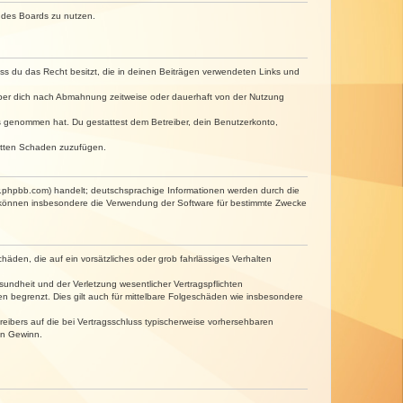
n des Boards zu nutzen.
dass du das Recht besitzt, die in deinen Beiträgen verwendeten Links und
iber dich nach Abmahnung zeitweise oder dauerhaft von der Nutzung
tnis genommen hat. Du gestattest dem Betreiber, dein Benutzerkonto,
ritten Schaden zuzufügen.
w.phpbb.com) handelt; deutschsprachige Informationen werden durch die
e können insbesondere die Verwendung der Software für bestimmte Zwecke
häden, die auf ein vorsätzliches oder grob fahrlässiges Verhalten
undheit und der Verletzung wesentlicher Vertragspflichten
n begrenzt. Dies gilt auch für mittelbare Folgeschäden wie insbesondere
eibers auf die bei Vertragsschluss typischerweise vorhersehbaren
en Gewinn.