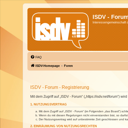
ISDV - Foru
Interessengemeinschaft de
FAQ
ISDV-Homepage
Foren
ISDV - Forum - Registrierung
Mit dem Zugriff auf „ISDV - Forum“ („https://isdv.net/forum“) 
1. NUTZUNGSVERTRAG
Mit dem Zugriff auf „ISDV - Forum“ (im Folgenden „das Board“) sch
Wenn du mit diesen Regelungen nicht einverstanden bist, so darfst 
Der Nutzungsvertrag wird auf unbestimmte Zeit geschlossen und kan
2. EINRÄUMUNG VON NUTZUNGSRECHTEN