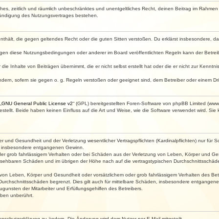
faches, zeitlich und räumlich unbeschränktes und unentgeltliches Recht, deinen Beitrag im Rahme
Kündigung des Nutzungsvertrages bestehen.
e enthält, die gegen geltendes Recht oder die guten Sitten verstoßen. Du erklärst insbesondere, 
egen diese Nutzungsbedingungen oder anderer im Board veröffentlichten Regeln kann der Betre
die Inhalte von Beiträgen übernimmt, die er nicht selbst erstellt hat oder die er nicht zur Kenn
ndern, sofern sie gegen o. g. Regeln verstoßen oder geeignet sind, dem Betreiber oder einem D
„
GNU General Public License v2
“ (GPL) bereitgestellten Foren-Software von phpBB Limited (ww
ellt. Beide haben keinen Einfluss auf die Art und Weise, wie die Software verwendet wird. Si
 und Gesundheit und der Verletzung wesentlicher Vertragspflichten (Kardinalpflichten) nur für Sc
wie insbesondere entgangenen Gewinn.
der grob fahrlässigem Verhalten oder bei Schäden aus der Verletzung von Leben, Körper und Ges
rhersehbaren Schäden und im übrigen der Höhe nach auf die vertragstypischen Durchschnittsschäde
von Leben, Körper und Gesundheit oder vorsätzlichem oder grob fahrlässigem Verhalten des Betr
Durchschnittsschäden begrenzt. Dies gilt auch für mittelbare Schäden, insbesondere entgangen
gunsten der Mitarbeiter und Erfüllungsgehilfen des Betreibers.
ben unberührt.
enschutzerklärung zu ändern. Die Änderung wird dem Nutzer per E-Mail mitgeteilt.