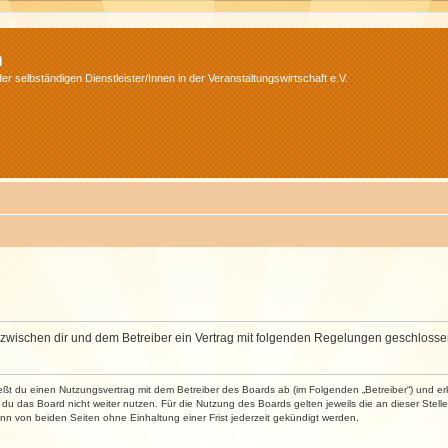
m
r selbständigen Dienstleister/Innen in der Veranstaltungswirtschaft e.V.
wird zwischen dir und dem Betreiber ein Vertrag mit folgenden Regelungen geschlosse
ließt du einen Nutzungsvertrag mit dem Betreiber des Boards ab (im Folgenden „Betreiber“) und 
du das Board nicht weiter nutzen. Für die Nutzung des Boards gelten jeweils die an dieser Stell
n von beiden Seiten ohne Einhaltung einer Frist jederzeit gekündigt werden.