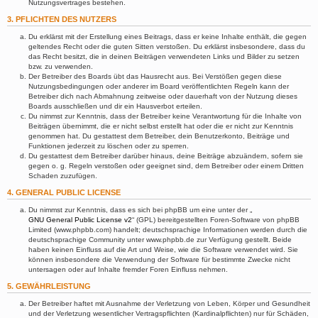
Nutzungsvertrages bestehen.
3. PFLICHTEN DES NUTZERS
Du erklärst mit der Erstellung eines Beitrags, dass er keine Inhalte enthält, die gegen
geltendes Recht oder die guten Sitten verstoßen. Du erklärst insbesondere, dass du
das Recht besitzt, die in deinen Beiträgen verwendeten Links und Bilder zu setzen
bzw. zu verwenden.
Der Betreiber des Boards übt das Hausrecht aus. Bei Verstößen gegen diese
Nutzungsbedingungen oder anderer im Board veröffentlichten Regeln kann der
Betreiber dich nach Abmahnung zeitweise oder dauerhaft von der Nutzung dieses
Boards ausschließen und dir ein Hausverbot erteilen.
Du nimmst zur Kenntnis, dass der Betreiber keine Verantwortung für die Inhalte von
Beiträgen übernimmt, die er nicht selbst erstellt hat oder die er nicht zur Kenntnis
genommen hat. Du gestattest dem Betreiber, dein Benutzerkonto, Beiträge und
Funktionen jederzeit zu löschen oder zu sperren.
Du gestattest dem Betreiber darüber hinaus, deine Beiträge abzuändern, sofern sie
gegen o. g. Regeln verstoßen oder geeignet sind, dem Betreiber oder einem Dritten
Schaden zuzufügen.
4. GENERAL PUBLIC LICENSE
Du nimmst zur Kenntnis, dass es sich bei phpBB um eine unter der „
GNU General Public License v2
“ (GPL) bereitgestellten Foren-Software von phpBB
Limited (www.phpbb.com) handelt; deutschsprachige Informationen werden durch die
deutschsprachige Community unter www.phpbb.de zur Verfügung gestellt. Beide
haben keinen Einfluss auf die Art und Weise, wie die Software verwendet wird. Sie
können insbesondere die Verwendung der Software für bestimmte Zwecke nicht
untersagen oder auf Inhalte fremder Foren Einfluss nehmen.
5. GEWÄHRLEISTUNG
Der Betreiber haftet mit Ausnahme der Verletzung von Leben, Körper und Gesundheit
und der Verletzung wesentlicher Vertragspflichten (Kardinalpflichten) nur für Schäden,