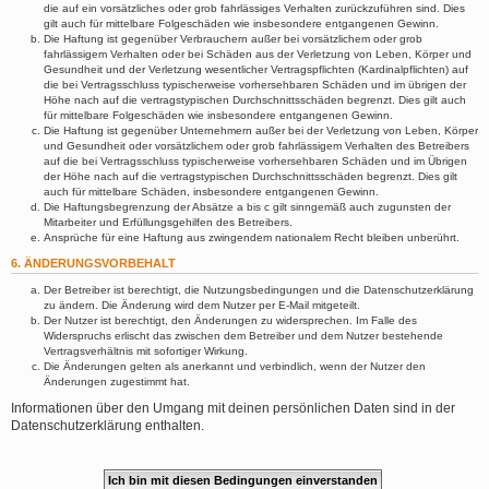
die auf ein vorsätzliches oder grob fahrlässiges Verhalten zurückzuführen sind. Dies
gilt auch für mittelbare Folgeschäden wie insbesondere entgangenen Gewinn.
Die Haftung ist gegenüber Verbrauchern außer bei vorsätzlichem oder grob
fahrlässigem Verhalten oder bei Schäden aus der Verletzung von Leben, Körper und
Gesundheit und der Verletzung wesentlicher Vertragspflichten (Kardinalpflichten) auf
die bei Vertragsschluss typischerweise vorhersehbaren Schäden und im übrigen der
Höhe nach auf die vertragstypischen Durchschnittsschäden begrenzt. Dies gilt auch
für mittelbare Folgeschäden wie insbesondere entgangenen Gewinn.
Die Haftung ist gegenüber Unternehmern außer bei der Verletzung von Leben, Körper
und Gesundheit oder vorsätzlichem oder grob fahrlässigem Verhalten des Betreibers
auf die bei Vertragsschluss typischerweise vorhersehbaren Schäden und im Übrigen
der Höhe nach auf die vertragstypischen Durchschnittsschäden begrenzt. Dies gilt
auch für mittelbare Schäden, insbesondere entgangenen Gewinn.
Die Haftungsbegrenzung der Absätze a bis c gilt sinngemäß auch zugunsten der
Mitarbeiter und Erfüllungsgehilfen des Betreibers.
Ansprüche für eine Haftung aus zwingendem nationalem Recht bleiben unberührt.
6. ÄNDERUNGSVORBEHALT
Der Betreiber ist berechtigt, die Nutzungsbedingungen und die Datenschutzerklärung
zu ändern. Die Änderung wird dem Nutzer per E-Mail mitgeteilt.
Der Nutzer ist berechtigt, den Änderungen zu widersprechen. Im Falle des
Widerspruchs erlischt das zwischen dem Betreiber und dem Nutzer bestehende
Vertragsverhältnis mit sofortiger Wirkung.
Die Änderungen gelten als anerkannt und verbindlich, wenn der Nutzer den
Änderungen zugestimmt hat.
Informationen über den Umgang mit deinen persönlichen Daten sind in der
Datenschutzerklärung enthalten.