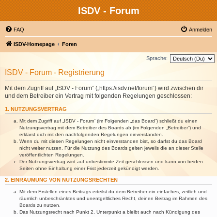
ISDV - Forum
FAQ
Anmelden
ISDV-Homepage
Foren
Sprache:
ISDV - Forum - Registrierung
Mit dem Zugriff auf „ISDV - Forum“ („https://isdv.net/forum“) wird zwischen dir
und dem Betreiber ein Vertrag mit folgenden Regelungen geschlossen:
1. NUTZUNGSVERTRAG
Mit dem Zugriff auf „ISDV - Forum“ (im Folgenden „das Board“) schließt du einen
Nutzungsvertrag mit dem Betreiber des Boards ab (im Folgenden „Betreiber“) und
erklärst dich mit den nachfolgenden Regelungen einverstanden.
Wenn du mit diesen Regelungen nicht einverstanden bist, so darfst du das Board
nicht weiter nutzen. Für die Nutzung des Boards gelten jeweils die an dieser Stelle
veröffentlichten Regelungen.
Der Nutzungsvertrag wird auf unbestimmte Zeit geschlossen und kann von beiden
Seiten ohne Einhaltung einer Frist jederzeit gekündigt werden.
2. EINRÄUMUNG VON NUTZUNGSRECHTEN
Mit dem Erstellen eines Beitrags erteilst du dem Betreiber ein einfaches, zeitlich und
räumlich unbeschränktes und unentgeltliches Recht, deinen Beitrag im Rahmen des
Boards zu nutzen.
Das Nutzungsrecht nach Punkt 2, Unterpunkt a bleibt auch nach Kündigung des