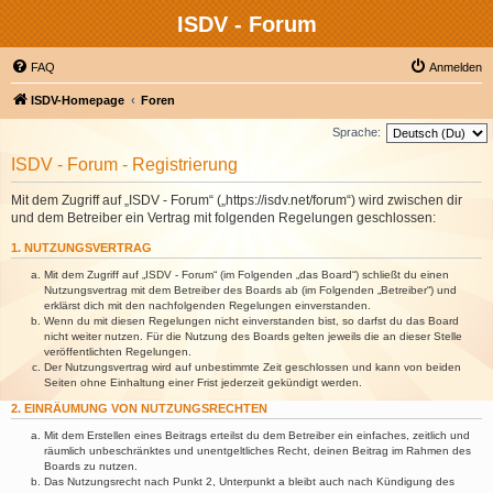
ISDV - Forum
FAQ
Anmelden
ISDV-Homepage
Foren
Sprache:
ISDV - Forum - Registrierung
Mit dem Zugriff auf „ISDV - Forum“ („https://isdv.net/forum“) wird zwischen dir
und dem Betreiber ein Vertrag mit folgenden Regelungen geschlossen:
1. NUTZUNGSVERTRAG
Mit dem Zugriff auf „ISDV - Forum“ (im Folgenden „das Board“) schließt du einen
Nutzungsvertrag mit dem Betreiber des Boards ab (im Folgenden „Betreiber“) und
erklärst dich mit den nachfolgenden Regelungen einverstanden.
Wenn du mit diesen Regelungen nicht einverstanden bist, so darfst du das Board
nicht weiter nutzen. Für die Nutzung des Boards gelten jeweils die an dieser Stelle
veröffentlichten Regelungen.
Der Nutzungsvertrag wird auf unbestimmte Zeit geschlossen und kann von beiden
Seiten ohne Einhaltung einer Frist jederzeit gekündigt werden.
2. EINRÄUMUNG VON NUTZUNGSRECHTEN
Mit dem Erstellen eines Beitrags erteilst du dem Betreiber ein einfaches, zeitlich und
räumlich unbeschränktes und unentgeltliches Recht, deinen Beitrag im Rahmen des
Boards zu nutzen.
Das Nutzungsrecht nach Punkt 2, Unterpunkt a bleibt auch nach Kündigung des