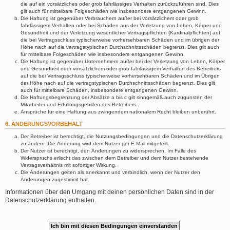
die auf ein vorsätzliches oder grob fahrlässiges Verhalten zurückzuführen sind. Dies
gilt auch für mittelbare Folgeschäden wie insbesondere entgangenen Gewinn.
Die Haftung ist gegenüber Verbrauchern außer bei vorsätzlichem oder grob
fahrlässigem Verhalten oder bei Schäden aus der Verletzung von Leben, Körper und
Gesundheit und der Verletzung wesentlicher Vertragspflichten (Kardinalpflichten) auf
die bei Vertragsschluss typischerweise vorhersehbaren Schäden und im übrigen der
Höhe nach auf die vertragstypischen Durchschnittsschäden begrenzt. Dies gilt auch
für mittelbare Folgeschäden wie insbesondere entgangenen Gewinn.
Die Haftung ist gegenüber Unternehmern außer bei der Verletzung von Leben, Körper
und Gesundheit oder vorsätzlichem oder grob fahrlässigem Verhalten des Betreibers
auf die bei Vertragsschluss typischerweise vorhersehbaren Schäden und im Übrigen
der Höhe nach auf die vertragstypischen Durchschnittsschäden begrenzt. Dies gilt
auch für mittelbare Schäden, insbesondere entgangenen Gewinn.
Die Haftungsbegrenzung der Absätze a bis c gilt sinngemäß auch zugunsten der
Mitarbeiter und Erfüllungsgehilfen des Betreibers.
Ansprüche für eine Haftung aus zwingendem nationalem Recht bleiben unberührt.
6. ÄNDERUNGSVORBEHALT
Der Betreiber ist berechtigt, die Nutzungsbedingungen und die Datenschutzerklärung
zu ändern. Die Änderung wird dem Nutzer per E-Mail mitgeteilt.
Der Nutzer ist berechtigt, den Änderungen zu widersprechen. Im Falle des
Widerspruchs erlischt das zwischen dem Betreiber und dem Nutzer bestehende
Vertragsverhältnis mit sofortiger Wirkung.
Die Änderungen gelten als anerkannt und verbindlich, wenn der Nutzer den
Änderungen zugestimmt hat.
Informationen über den Umgang mit deinen persönlichen Daten sind in der
Datenschutzerklärung enthalten.