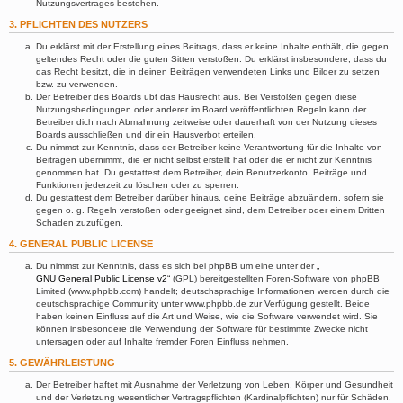
Nutzungsvertrages bestehen.
3. PFLICHTEN DES NUTZERS
Du erklärst mit der Erstellung eines Beitrags, dass er keine Inhalte enthält, die gegen
geltendes Recht oder die guten Sitten verstoßen. Du erklärst insbesondere, dass du
das Recht besitzt, die in deinen Beiträgen verwendeten Links und Bilder zu setzen
bzw. zu verwenden.
Der Betreiber des Boards übt das Hausrecht aus. Bei Verstößen gegen diese
Nutzungsbedingungen oder anderer im Board veröffentlichten Regeln kann der
Betreiber dich nach Abmahnung zeitweise oder dauerhaft von der Nutzung dieses
Boards ausschließen und dir ein Hausverbot erteilen.
Du nimmst zur Kenntnis, dass der Betreiber keine Verantwortung für die Inhalte von
Beiträgen übernimmt, die er nicht selbst erstellt hat oder die er nicht zur Kenntnis
genommen hat. Du gestattest dem Betreiber, dein Benutzerkonto, Beiträge und
Funktionen jederzeit zu löschen oder zu sperren.
Du gestattest dem Betreiber darüber hinaus, deine Beiträge abzuändern, sofern sie
gegen o. g. Regeln verstoßen oder geeignet sind, dem Betreiber oder einem Dritten
Schaden zuzufügen.
4. GENERAL PUBLIC LICENSE
Du nimmst zur Kenntnis, dass es sich bei phpBB um eine unter der „
GNU General Public License v2
“ (GPL) bereitgestellten Foren-Software von phpBB
Limited (www.phpbb.com) handelt; deutschsprachige Informationen werden durch die
deutschsprachige Community unter www.phpbb.de zur Verfügung gestellt. Beide
haben keinen Einfluss auf die Art und Weise, wie die Software verwendet wird. Sie
können insbesondere die Verwendung der Software für bestimmte Zwecke nicht
untersagen oder auf Inhalte fremder Foren Einfluss nehmen.
5. GEWÄHRLEISTUNG
Der Betreiber haftet mit Ausnahme der Verletzung von Leben, Körper und Gesundheit
und der Verletzung wesentlicher Vertragspflichten (Kardinalpflichten) nur für Schäden,