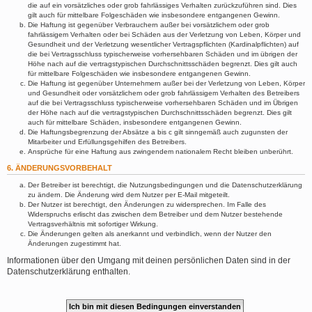
die auf ein vorsätzliches oder grob fahrlässiges Verhalten zurückzuführen sind. Dies
gilt auch für mittelbare Folgeschäden wie insbesondere entgangenen Gewinn.
Die Haftung ist gegenüber Verbrauchern außer bei vorsätzlichem oder grob
fahrlässigem Verhalten oder bei Schäden aus der Verletzung von Leben, Körper und
Gesundheit und der Verletzung wesentlicher Vertragspflichten (Kardinalpflichten) auf
die bei Vertragsschluss typischerweise vorhersehbaren Schäden und im übrigen der
Höhe nach auf die vertragstypischen Durchschnittsschäden begrenzt. Dies gilt auch
für mittelbare Folgeschäden wie insbesondere entgangenen Gewinn.
Die Haftung ist gegenüber Unternehmern außer bei der Verletzung von Leben, Körper
und Gesundheit oder vorsätzlichem oder grob fahrlässigem Verhalten des Betreibers
auf die bei Vertragsschluss typischerweise vorhersehbaren Schäden und im Übrigen
der Höhe nach auf die vertragstypischen Durchschnittsschäden begrenzt. Dies gilt
auch für mittelbare Schäden, insbesondere entgangenen Gewinn.
Die Haftungsbegrenzung der Absätze a bis c gilt sinngemäß auch zugunsten der
Mitarbeiter und Erfüllungsgehilfen des Betreibers.
Ansprüche für eine Haftung aus zwingendem nationalem Recht bleiben unberührt.
6. ÄNDERUNGSVORBEHALT
Der Betreiber ist berechtigt, die Nutzungsbedingungen und die Datenschutzerklärung
zu ändern. Die Änderung wird dem Nutzer per E-Mail mitgeteilt.
Der Nutzer ist berechtigt, den Änderungen zu widersprechen. Im Falle des
Widerspruchs erlischt das zwischen dem Betreiber und dem Nutzer bestehende
Vertragsverhältnis mit sofortiger Wirkung.
Die Änderungen gelten als anerkannt und verbindlich, wenn der Nutzer den
Änderungen zugestimmt hat.
Informationen über den Umgang mit deinen persönlichen Daten sind in der
Datenschutzerklärung enthalten.