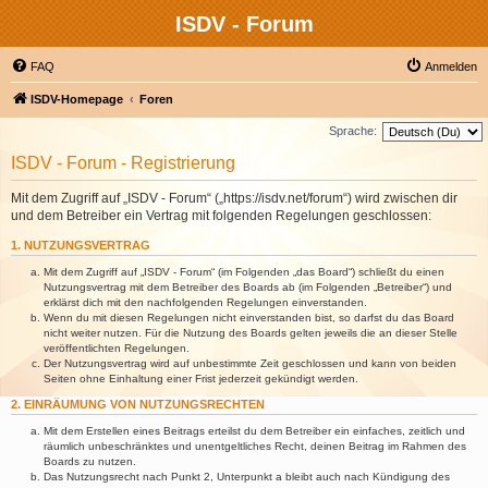
ISDV - Forum
FAQ
Anmelden
ISDV-Homepage
Foren
Sprache:
ISDV - Forum - Registrierung
Mit dem Zugriff auf „ISDV - Forum“ („https://isdv.net/forum“) wird zwischen dir
und dem Betreiber ein Vertrag mit folgenden Regelungen geschlossen:
1. NUTZUNGSVERTRAG
Mit dem Zugriff auf „ISDV - Forum“ (im Folgenden „das Board“) schließt du einen
Nutzungsvertrag mit dem Betreiber des Boards ab (im Folgenden „Betreiber“) und
erklärst dich mit den nachfolgenden Regelungen einverstanden.
Wenn du mit diesen Regelungen nicht einverstanden bist, so darfst du das Board
nicht weiter nutzen. Für die Nutzung des Boards gelten jeweils die an dieser Stelle
veröffentlichten Regelungen.
Der Nutzungsvertrag wird auf unbestimmte Zeit geschlossen und kann von beiden
Seiten ohne Einhaltung einer Frist jederzeit gekündigt werden.
2. EINRÄUMUNG VON NUTZUNGSRECHTEN
Mit dem Erstellen eines Beitrags erteilst du dem Betreiber ein einfaches, zeitlich und
räumlich unbeschränktes und unentgeltliches Recht, deinen Beitrag im Rahmen des
Boards zu nutzen.
Das Nutzungsrecht nach Punkt 2, Unterpunkt a bleibt auch nach Kündigung des