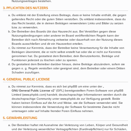
Nutzungsvertrages bestehen.
3. PFLICHTEN DES NUTZERS
Du erklärst mit der Erstellung eines Beitrags, dass er keine Inhalte enthält, die gegen
geltendes Recht oder die guten Sitten verstoßen. Du erklärst insbesondere, dass du
das Recht besitzt, die in deinen Beiträgen verwendeten Links und Bilder zu setzen
bzw. zu verwenden.
Der Betreiber des Boards übt das Hausrecht aus. Bei Verstößen gegen diese
Nutzungsbedingungen oder anderer im Board veröffentlichten Regeln kann der
Betreiber dich nach Abmahnung zeitweise oder dauerhaft von der Nutzung dieses
Boards ausschließen und dir ein Hausverbot erteilen.
Du nimmst zur Kenntnis, dass der Betreiber keine Verantwortung für die Inhalte von
Beiträgen übernimmt, die er nicht selbst erstellt hat oder die er nicht zur Kenntnis
genommen hat. Du gestattest dem Betreiber, dein Benutzerkonto, Beiträge und
Funktionen jederzeit zu löschen oder zu sperren.
Du gestattest dem Betreiber darüber hinaus, deine Beiträge abzuändern, sofern sie
gegen o. g. Regeln verstoßen oder geeignet sind, dem Betreiber oder einem Dritten
Schaden zuzufügen.
4. GENERAL PUBLIC LICENSE
Du nimmst zur Kenntnis, dass es sich bei phpBB um eine unter der „
GNU General Public License v2
“ (GPL) bereitgestellten Foren-Software von phpBB
Limited (www.phpbb.com) handelt; deutschsprachige Informationen werden durch die
deutschsprachige Community unter www.phpbb.de zur Verfügung gestellt. Beide
haben keinen Einfluss auf die Art und Weise, wie die Software verwendet wird. Sie
können insbesondere die Verwendung der Software für bestimmte Zwecke nicht
untersagen oder auf Inhalte fremder Foren Einfluss nehmen.
5. GEWÄHRLEISTUNG
Der Betreiber haftet mit Ausnahme der Verletzung von Leben, Körper und Gesundheit
und der Verletzung wesentlicher Vertragspflichten (Kardinalpflichten) nur für Schäden,