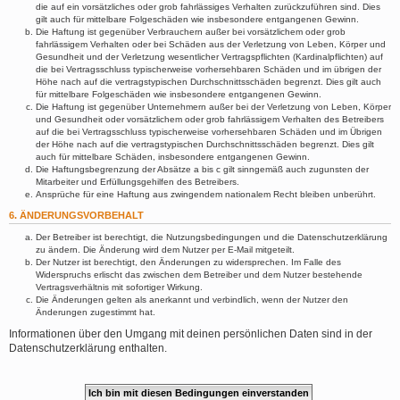
die auf ein vorsätzliches oder grob fahrlässiges Verhalten zurückzuführen sind. Dies
gilt auch für mittelbare Folgeschäden wie insbesondere entgangenen Gewinn.
Die Haftung ist gegenüber Verbrauchern außer bei vorsätzlichem oder grob
fahrlässigem Verhalten oder bei Schäden aus der Verletzung von Leben, Körper und
Gesundheit und der Verletzung wesentlicher Vertragspflichten (Kardinalpflichten) auf
die bei Vertragsschluss typischerweise vorhersehbaren Schäden und im übrigen der
Höhe nach auf die vertragstypischen Durchschnittsschäden begrenzt. Dies gilt auch
für mittelbare Folgeschäden wie insbesondere entgangenen Gewinn.
Die Haftung ist gegenüber Unternehmern außer bei der Verletzung von Leben, Körper
und Gesundheit oder vorsätzlichem oder grob fahrlässigem Verhalten des Betreibers
auf die bei Vertragsschluss typischerweise vorhersehbaren Schäden und im Übrigen
der Höhe nach auf die vertragstypischen Durchschnittsschäden begrenzt. Dies gilt
auch für mittelbare Schäden, insbesondere entgangenen Gewinn.
Die Haftungsbegrenzung der Absätze a bis c gilt sinngemäß auch zugunsten der
Mitarbeiter und Erfüllungsgehilfen des Betreibers.
Ansprüche für eine Haftung aus zwingendem nationalem Recht bleiben unberührt.
6. ÄNDERUNGSVORBEHALT
Der Betreiber ist berechtigt, die Nutzungsbedingungen und die Datenschutzerklärung
zu ändern. Die Änderung wird dem Nutzer per E-Mail mitgeteilt.
Der Nutzer ist berechtigt, den Änderungen zu widersprechen. Im Falle des
Widerspruchs erlischt das zwischen dem Betreiber und dem Nutzer bestehende
Vertragsverhältnis mit sofortiger Wirkung.
Die Änderungen gelten als anerkannt und verbindlich, wenn der Nutzer den
Änderungen zugestimmt hat.
Informationen über den Umgang mit deinen persönlichen Daten sind in der
Datenschutzerklärung enthalten.