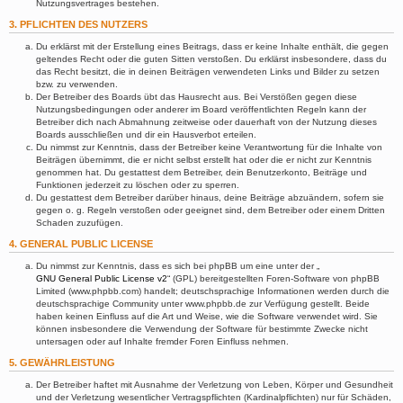
Nutzungsvertrages bestehen.
3. PFLICHTEN DES NUTZERS
Du erklärst mit der Erstellung eines Beitrags, dass er keine Inhalte enthält, die gegen
geltendes Recht oder die guten Sitten verstoßen. Du erklärst insbesondere, dass du
das Recht besitzt, die in deinen Beiträgen verwendeten Links und Bilder zu setzen
bzw. zu verwenden.
Der Betreiber des Boards übt das Hausrecht aus. Bei Verstößen gegen diese
Nutzungsbedingungen oder anderer im Board veröffentlichten Regeln kann der
Betreiber dich nach Abmahnung zeitweise oder dauerhaft von der Nutzung dieses
Boards ausschließen und dir ein Hausverbot erteilen.
Du nimmst zur Kenntnis, dass der Betreiber keine Verantwortung für die Inhalte von
Beiträgen übernimmt, die er nicht selbst erstellt hat oder die er nicht zur Kenntnis
genommen hat. Du gestattest dem Betreiber, dein Benutzerkonto, Beiträge und
Funktionen jederzeit zu löschen oder zu sperren.
Du gestattest dem Betreiber darüber hinaus, deine Beiträge abzuändern, sofern sie
gegen o. g. Regeln verstoßen oder geeignet sind, dem Betreiber oder einem Dritten
Schaden zuzufügen.
4. GENERAL PUBLIC LICENSE
Du nimmst zur Kenntnis, dass es sich bei phpBB um eine unter der „
GNU General Public License v2
“ (GPL) bereitgestellten Foren-Software von phpBB
Limited (www.phpbb.com) handelt; deutschsprachige Informationen werden durch die
deutschsprachige Community unter www.phpbb.de zur Verfügung gestellt. Beide
haben keinen Einfluss auf die Art und Weise, wie die Software verwendet wird. Sie
können insbesondere die Verwendung der Software für bestimmte Zwecke nicht
untersagen oder auf Inhalte fremder Foren Einfluss nehmen.
5. GEWÄHRLEISTUNG
Der Betreiber haftet mit Ausnahme der Verletzung von Leben, Körper und Gesundheit
und der Verletzung wesentlicher Vertragspflichten (Kardinalpflichten) nur für Schäden,