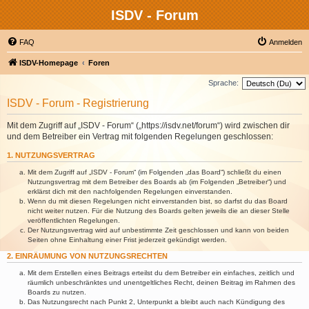
ISDV - Forum
FAQ
Anmelden
ISDV-Homepage
Foren
Sprache:
ISDV - Forum - Registrierung
Mit dem Zugriff auf „ISDV - Forum“ („https://isdv.net/forum“) wird zwischen dir
und dem Betreiber ein Vertrag mit folgenden Regelungen geschlossen:
1. NUTZUNGSVERTRAG
Mit dem Zugriff auf „ISDV - Forum“ (im Folgenden „das Board“) schließt du einen
Nutzungsvertrag mit dem Betreiber des Boards ab (im Folgenden „Betreiber“) und
erklärst dich mit den nachfolgenden Regelungen einverstanden.
Wenn du mit diesen Regelungen nicht einverstanden bist, so darfst du das Board
nicht weiter nutzen. Für die Nutzung des Boards gelten jeweils die an dieser Stelle
veröffentlichten Regelungen.
Der Nutzungsvertrag wird auf unbestimmte Zeit geschlossen und kann von beiden
Seiten ohne Einhaltung einer Frist jederzeit gekündigt werden.
2. EINRÄUMUNG VON NUTZUNGSRECHTEN
Mit dem Erstellen eines Beitrags erteilst du dem Betreiber ein einfaches, zeitlich und
räumlich unbeschränktes und unentgeltliches Recht, deinen Beitrag im Rahmen des
Boards zu nutzen.
Das Nutzungsrecht nach Punkt 2, Unterpunkt a bleibt auch nach Kündigung des