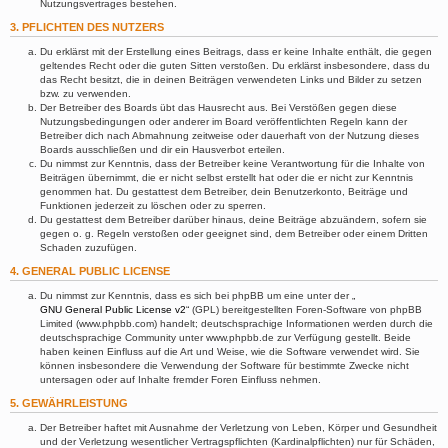
Nutzungsvertrages bestehen.
3. PFLICHTEN DES NUTZERS
Du erklärst mit der Erstellung eines Beitrags, dass er keine Inhalte enthält, die gegen
geltendes Recht oder die guten Sitten verstoßen. Du erklärst insbesondere, dass du
das Recht besitzt, die in deinen Beiträgen verwendeten Links und Bilder zu setzen
bzw. zu verwenden.
Der Betreiber des Boards übt das Hausrecht aus. Bei Verstößen gegen diese
Nutzungsbedingungen oder anderer im Board veröffentlichten Regeln kann der
Betreiber dich nach Abmahnung zeitweise oder dauerhaft von der Nutzung dieses
Boards ausschließen und dir ein Hausverbot erteilen.
Du nimmst zur Kenntnis, dass der Betreiber keine Verantwortung für die Inhalte von
Beiträgen übernimmt, die er nicht selbst erstellt hat oder die er nicht zur Kenntnis
genommen hat. Du gestattest dem Betreiber, dein Benutzerkonto, Beiträge und
Funktionen jederzeit zu löschen oder zu sperren.
Du gestattest dem Betreiber darüber hinaus, deine Beiträge abzuändern, sofern sie
gegen o. g. Regeln verstoßen oder geeignet sind, dem Betreiber oder einem Dritten
Schaden zuzufügen.
4. GENERAL PUBLIC LICENSE
Du nimmst zur Kenntnis, dass es sich bei phpBB um eine unter der „
GNU General Public License v2
“ (GPL) bereitgestellten Foren-Software von phpBB
Limited (www.phpbb.com) handelt; deutschsprachige Informationen werden durch die
deutschsprachige Community unter www.phpbb.de zur Verfügung gestellt. Beide
haben keinen Einfluss auf die Art und Weise, wie die Software verwendet wird. Sie
können insbesondere die Verwendung der Software für bestimmte Zwecke nicht
untersagen oder auf Inhalte fremder Foren Einfluss nehmen.
5. GEWÄHRLEISTUNG
Der Betreiber haftet mit Ausnahme der Verletzung von Leben, Körper und Gesundheit
und der Verletzung wesentlicher Vertragspflichten (Kardinalpflichten) nur für Schäden,