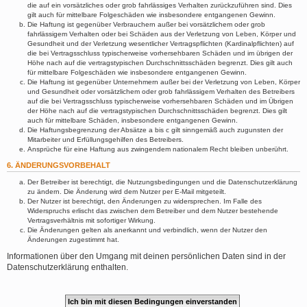
die auf ein vorsätzliches oder grob fahrlässiges Verhalten zurückzuführen sind. Dies
gilt auch für mittelbare Folgeschäden wie insbesondere entgangenen Gewinn.
Die Haftung ist gegenüber Verbrauchern außer bei vorsätzlichem oder grob
fahrlässigem Verhalten oder bei Schäden aus der Verletzung von Leben, Körper und
Gesundheit und der Verletzung wesentlicher Vertragspflichten (Kardinalpflichten) auf
die bei Vertragsschluss typischerweise vorhersehbaren Schäden und im übrigen der
Höhe nach auf die vertragstypischen Durchschnittsschäden begrenzt. Dies gilt auch
für mittelbare Folgeschäden wie insbesondere entgangenen Gewinn.
Die Haftung ist gegenüber Unternehmern außer bei der Verletzung von Leben, Körper
und Gesundheit oder vorsätzlichem oder grob fahrlässigem Verhalten des Betreibers
auf die bei Vertragsschluss typischerweise vorhersehbaren Schäden und im Übrigen
der Höhe nach auf die vertragstypischen Durchschnittsschäden begrenzt. Dies gilt
auch für mittelbare Schäden, insbesondere entgangenen Gewinn.
Die Haftungsbegrenzung der Absätze a bis c gilt sinngemäß auch zugunsten der
Mitarbeiter und Erfüllungsgehilfen des Betreibers.
Ansprüche für eine Haftung aus zwingendem nationalem Recht bleiben unberührt.
6. ÄNDERUNGSVORBEHALT
Der Betreiber ist berechtigt, die Nutzungsbedingungen und die Datenschutzerklärung
zu ändern. Die Änderung wird dem Nutzer per E-Mail mitgeteilt.
Der Nutzer ist berechtigt, den Änderungen zu widersprechen. Im Falle des
Widerspruchs erlischt das zwischen dem Betreiber und dem Nutzer bestehende
Vertragsverhältnis mit sofortiger Wirkung.
Die Änderungen gelten als anerkannt und verbindlich, wenn der Nutzer den
Änderungen zugestimmt hat.
Informationen über den Umgang mit deinen persönlichen Daten sind in der
Datenschutzerklärung enthalten.