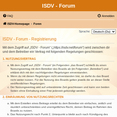
ISDV - Forum
FAQ
Anmelden
ISDV-Homepage
Foren
Sprache:
ISDV - Forum - Registrierung
Mit dem Zugriff auf „ISDV - Forum“ („https://isdv.net/forum“) wird zwischen dir
und dem Betreiber ein Vertrag mit folgenden Regelungen geschlossen:
1. NUTZUNGSVERTRAG
Mit dem Zugriff auf „ISDV - Forum“ (im Folgenden „das Board“) schließt du einen
Nutzungsvertrag mit dem Betreiber des Boards ab (im Folgenden „Betreiber“) und
erklärst dich mit den nachfolgenden Regelungen einverstanden.
Wenn du mit diesen Regelungen nicht einverstanden bist, so darfst du das Board
nicht weiter nutzen. Für die Nutzung des Boards gelten jeweils die an dieser Stelle
veröffentlichten Regelungen.
Der Nutzungsvertrag wird auf unbestimmte Zeit geschlossen und kann von beiden
Seiten ohne Einhaltung einer Frist jederzeit gekündigt werden.
2. EINRÄUMUNG VON NUTZUNGSRECHTEN
Mit dem Erstellen eines Beitrags erteilst du dem Betreiber ein einfaches, zeitlich und
räumlich unbeschränktes und unentgeltliches Recht, deinen Beitrag im Rahmen des
Boards zu nutzen.
Das Nutzungsrecht nach Punkt 2, Unterpunkt a bleibt auch nach Kündigung des