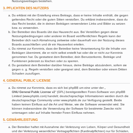
Nutzungsvertrages bestehen.
3. PFLICHTEN DES NUTZERS
Du erklärst mit der Erstellung eines Beitrags, dass er keine Inhalte enthält, die gegen
geltendes Recht oder die guten Sitten verstoßen. Du erklärst insbesondere, dass du
das Recht besitzt, die in deinen Beiträgen verwendeten Links und Bilder zu setzen
bzw. zu verwenden.
Der Betreiber des Boards übt das Hausrecht aus. Bei Verstößen gegen diese
Nutzungsbedingungen oder anderer im Board veröffentlichten Regeln kann der
Betreiber dich nach Abmahnung zeitweise oder dauerhaft von der Nutzung dieses
Boards ausschließen und dir ein Hausverbot erteilen.
Du nimmst zur Kenntnis, dass der Betreiber keine Verantwortung für die Inhalte von
Beiträgen übernimmt, die er nicht selbst erstellt hat oder die er nicht zur Kenntnis
genommen hat. Du gestattest dem Betreiber, dein Benutzerkonto, Beiträge und
Funktionen jederzeit zu löschen oder zu sperren.
Du gestattest dem Betreiber darüber hinaus, deine Beiträge abzuändern, sofern sie
gegen o. g. Regeln verstoßen oder geeignet sind, dem Betreiber oder einem Dritten
Schaden zuzufügen.
4. GENERAL PUBLIC LICENSE
Du nimmst zur Kenntnis, dass es sich bei phpBB um eine unter der „
GNU General Public License v2
“ (GPL) bereitgestellten Foren-Software von phpBB
Limited (www.phpbb.com) handelt; deutschsprachige Informationen werden durch die
deutschsprachige Community unter www.phpbb.de zur Verfügung gestellt. Beide
haben keinen Einfluss auf die Art und Weise, wie die Software verwendet wird. Sie
können insbesondere die Verwendung der Software für bestimmte Zwecke nicht
untersagen oder auf Inhalte fremder Foren Einfluss nehmen.
5. GEWÄHRLEISTUNG
Der Betreiber haftet mit Ausnahme der Verletzung von Leben, Körper und Gesundheit
und der Verletzung wesentlicher Vertragspflichten (Kardinalpflichten) nur für Schäden,