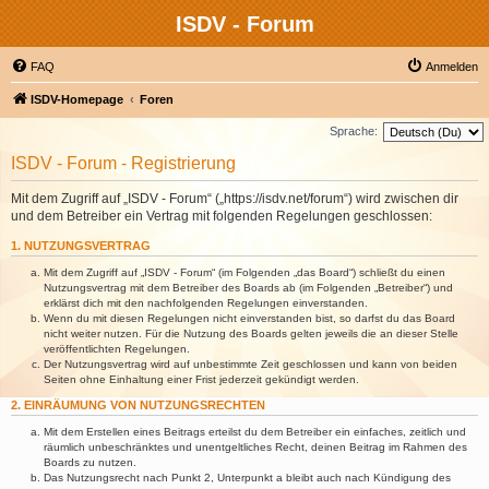
ISDV - Forum
FAQ
Anmelden
ISDV-Homepage
Foren
Sprache:
ISDV - Forum - Registrierung
Mit dem Zugriff auf „ISDV - Forum“ („https://isdv.net/forum“) wird zwischen dir
und dem Betreiber ein Vertrag mit folgenden Regelungen geschlossen:
1. NUTZUNGSVERTRAG
Mit dem Zugriff auf „ISDV - Forum“ (im Folgenden „das Board“) schließt du einen
Nutzungsvertrag mit dem Betreiber des Boards ab (im Folgenden „Betreiber“) und
erklärst dich mit den nachfolgenden Regelungen einverstanden.
Wenn du mit diesen Regelungen nicht einverstanden bist, so darfst du das Board
nicht weiter nutzen. Für die Nutzung des Boards gelten jeweils die an dieser Stelle
veröffentlichten Regelungen.
Der Nutzungsvertrag wird auf unbestimmte Zeit geschlossen und kann von beiden
Seiten ohne Einhaltung einer Frist jederzeit gekündigt werden.
2. EINRÄUMUNG VON NUTZUNGSRECHTEN
Mit dem Erstellen eines Beitrags erteilst du dem Betreiber ein einfaches, zeitlich und
räumlich unbeschränktes und unentgeltliches Recht, deinen Beitrag im Rahmen des
Boards zu nutzen.
Das Nutzungsrecht nach Punkt 2, Unterpunkt a bleibt auch nach Kündigung des