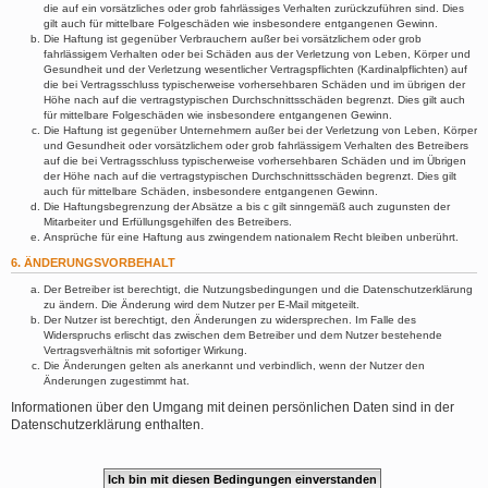
die auf ein vorsätzliches oder grob fahrlässiges Verhalten zurückzuführen sind. Dies
gilt auch für mittelbare Folgeschäden wie insbesondere entgangenen Gewinn.
Die Haftung ist gegenüber Verbrauchern außer bei vorsätzlichem oder grob
fahrlässigem Verhalten oder bei Schäden aus der Verletzung von Leben, Körper und
Gesundheit und der Verletzung wesentlicher Vertragspflichten (Kardinalpflichten) auf
die bei Vertragsschluss typischerweise vorhersehbaren Schäden und im übrigen der
Höhe nach auf die vertragstypischen Durchschnittsschäden begrenzt. Dies gilt auch
für mittelbare Folgeschäden wie insbesondere entgangenen Gewinn.
Die Haftung ist gegenüber Unternehmern außer bei der Verletzung von Leben, Körper
und Gesundheit oder vorsätzlichem oder grob fahrlässigem Verhalten des Betreibers
auf die bei Vertragsschluss typischerweise vorhersehbaren Schäden und im Übrigen
der Höhe nach auf die vertragstypischen Durchschnittsschäden begrenzt. Dies gilt
auch für mittelbare Schäden, insbesondere entgangenen Gewinn.
Die Haftungsbegrenzung der Absätze a bis c gilt sinngemäß auch zugunsten der
Mitarbeiter und Erfüllungsgehilfen des Betreibers.
Ansprüche für eine Haftung aus zwingendem nationalem Recht bleiben unberührt.
6. ÄNDERUNGSVORBEHALT
Der Betreiber ist berechtigt, die Nutzungsbedingungen und die Datenschutzerklärung
zu ändern. Die Änderung wird dem Nutzer per E-Mail mitgeteilt.
Der Nutzer ist berechtigt, den Änderungen zu widersprechen. Im Falle des
Widerspruchs erlischt das zwischen dem Betreiber und dem Nutzer bestehende
Vertragsverhältnis mit sofortiger Wirkung.
Die Änderungen gelten als anerkannt und verbindlich, wenn der Nutzer den
Änderungen zugestimmt hat.
Informationen über den Umgang mit deinen persönlichen Daten sind in der
Datenschutzerklärung enthalten.