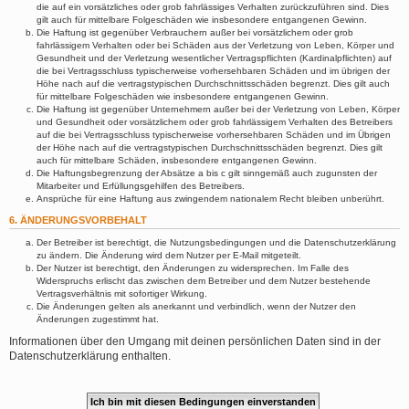
die auf ein vorsätzliches oder grob fahrlässiges Verhalten zurückzuführen sind. Dies
gilt auch für mittelbare Folgeschäden wie insbesondere entgangenen Gewinn.
Die Haftung ist gegenüber Verbrauchern außer bei vorsätzlichem oder grob
fahrlässigem Verhalten oder bei Schäden aus der Verletzung von Leben, Körper und
Gesundheit und der Verletzung wesentlicher Vertragspflichten (Kardinalpflichten) auf
die bei Vertragsschluss typischerweise vorhersehbaren Schäden und im übrigen der
Höhe nach auf die vertragstypischen Durchschnittsschäden begrenzt. Dies gilt auch
für mittelbare Folgeschäden wie insbesondere entgangenen Gewinn.
Die Haftung ist gegenüber Unternehmern außer bei der Verletzung von Leben, Körper
und Gesundheit oder vorsätzlichem oder grob fahrlässigem Verhalten des Betreibers
auf die bei Vertragsschluss typischerweise vorhersehbaren Schäden und im Übrigen
der Höhe nach auf die vertragstypischen Durchschnittsschäden begrenzt. Dies gilt
auch für mittelbare Schäden, insbesondere entgangenen Gewinn.
Die Haftungsbegrenzung der Absätze a bis c gilt sinngemäß auch zugunsten der
Mitarbeiter und Erfüllungsgehilfen des Betreibers.
Ansprüche für eine Haftung aus zwingendem nationalem Recht bleiben unberührt.
6. ÄNDERUNGSVORBEHALT
Der Betreiber ist berechtigt, die Nutzungsbedingungen und die Datenschutzerklärung
zu ändern. Die Änderung wird dem Nutzer per E-Mail mitgeteilt.
Der Nutzer ist berechtigt, den Änderungen zu widersprechen. Im Falle des
Widerspruchs erlischt das zwischen dem Betreiber und dem Nutzer bestehende
Vertragsverhältnis mit sofortiger Wirkung.
Die Änderungen gelten als anerkannt und verbindlich, wenn der Nutzer den
Änderungen zugestimmt hat.
Informationen über den Umgang mit deinen persönlichen Daten sind in der
Datenschutzerklärung enthalten.