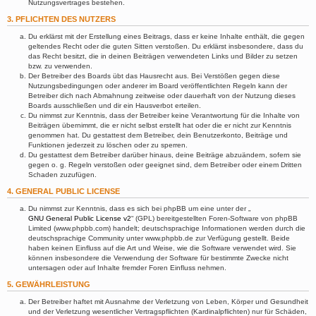
Nutzungsvertrages bestehen.
3. PFLICHTEN DES NUTZERS
Du erklärst mit der Erstellung eines Beitrags, dass er keine Inhalte enthält, die gegen
geltendes Recht oder die guten Sitten verstoßen. Du erklärst insbesondere, dass du
das Recht besitzt, die in deinen Beiträgen verwendeten Links und Bilder zu setzen
bzw. zu verwenden.
Der Betreiber des Boards übt das Hausrecht aus. Bei Verstößen gegen diese
Nutzungsbedingungen oder anderer im Board veröffentlichten Regeln kann der
Betreiber dich nach Abmahnung zeitweise oder dauerhaft von der Nutzung dieses
Boards ausschließen und dir ein Hausverbot erteilen.
Du nimmst zur Kenntnis, dass der Betreiber keine Verantwortung für die Inhalte von
Beiträgen übernimmt, die er nicht selbst erstellt hat oder die er nicht zur Kenntnis
genommen hat. Du gestattest dem Betreiber, dein Benutzerkonto, Beiträge und
Funktionen jederzeit zu löschen oder zu sperren.
Du gestattest dem Betreiber darüber hinaus, deine Beiträge abzuändern, sofern sie
gegen o. g. Regeln verstoßen oder geeignet sind, dem Betreiber oder einem Dritten
Schaden zuzufügen.
4. GENERAL PUBLIC LICENSE
Du nimmst zur Kenntnis, dass es sich bei phpBB um eine unter der „
GNU General Public License v2
“ (GPL) bereitgestellten Foren-Software von phpBB
Limited (www.phpbb.com) handelt; deutschsprachige Informationen werden durch die
deutschsprachige Community unter www.phpbb.de zur Verfügung gestellt. Beide
haben keinen Einfluss auf die Art und Weise, wie die Software verwendet wird. Sie
können insbesondere die Verwendung der Software für bestimmte Zwecke nicht
untersagen oder auf Inhalte fremder Foren Einfluss nehmen.
5. GEWÄHRLEISTUNG
Der Betreiber haftet mit Ausnahme der Verletzung von Leben, Körper und Gesundheit
und der Verletzung wesentlicher Vertragspflichten (Kardinalpflichten) nur für Schäden,