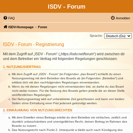
ISDV - Forum
FAQ
Anmelden
ISDV-Homepage
Foren
Sprache:
ISDV - Forum - Registrierung
Mit dem Zugriff auf „ISDV - Forum“ („https://isdv.net/forum“) wird zwischen dir
und dem Betreiber ein Vertrag mit folgenden Regelungen geschlossen:
1. NUTZUNGSVERTRAG
Mit dem Zugriff auf „ISDV - Forum“ (im Folgenden „das Board“) schließt du einen
Nutzungsvertrag mit dem Betreiber des Boards ab (im Folgenden „Betreiber“) und
erklärst dich mit den nachfolgenden Regelungen einverstanden.
Wenn du mit diesen Regelungen nicht einverstanden bist, so darfst du das Board
nicht weiter nutzen. Für die Nutzung des Boards gelten jeweils die an dieser Stelle
veröffentlichten Regelungen.
Der Nutzungsvertrag wird auf unbestimmte Zeit geschlossen und kann von beiden
Seiten ohne Einhaltung einer Frist jederzeit gekündigt werden.
2. EINRÄUMUNG VON NUTZUNGSRECHTEN
Mit dem Erstellen eines Beitrags erteilst du dem Betreiber ein einfaches, zeitlich und
räumlich unbeschränktes und unentgeltliches Recht, deinen Beitrag im Rahmen des
Boards zu nutzen.
Das Nutzungsrecht nach Punkt 2, Unterpunkt a bleibt auch nach Kündigung des