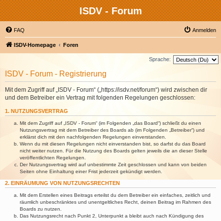
ISDV - Forum
FAQ
Anmelden
ISDV-Homepage
Foren
Sprache:
ISDV - Forum - Registrierung
Mit dem Zugriff auf „ISDV - Forum“ („https://isdv.net/forum“) wird zwischen dir
und dem Betreiber ein Vertrag mit folgenden Regelungen geschlossen:
1. NUTZUNGSVERTRAG
Mit dem Zugriff auf „ISDV - Forum“ (im Folgenden „das Board“) schließt du einen
Nutzungsvertrag mit dem Betreiber des Boards ab (im Folgenden „Betreiber“) und
erklärst dich mit den nachfolgenden Regelungen einverstanden.
Wenn du mit diesen Regelungen nicht einverstanden bist, so darfst du das Board
nicht weiter nutzen. Für die Nutzung des Boards gelten jeweils die an dieser Stelle
veröffentlichten Regelungen.
Der Nutzungsvertrag wird auf unbestimmte Zeit geschlossen und kann von beiden
Seiten ohne Einhaltung einer Frist jederzeit gekündigt werden.
2. EINRÄUMUNG VON NUTZUNGSRECHTEN
Mit dem Erstellen eines Beitrags erteilst du dem Betreiber ein einfaches, zeitlich und
räumlich unbeschränktes und unentgeltliches Recht, deinen Beitrag im Rahmen des
Boards zu nutzen.
Das Nutzungsrecht nach Punkt 2, Unterpunkt a bleibt auch nach Kündigung des