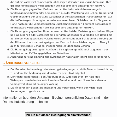
die auf ein vorsätzliches oder grob fahrlässiges Verhalten zurückzuführen sind. Dies
gilt auch für mittelbare Folgeschäden wie insbesondere entgangenen Gewinn.
Die Haftung ist gegenüber Verbrauchern außer bei vorsätzlichem oder grob
fahrlässigem Verhalten oder bei Schäden aus der Verletzung von Leben, Körper und
Gesundheit und der Verletzung wesentlicher Vertragspflichten (Kardinalpflichten) auf
die bei Vertragsschluss typischerweise vorhersehbaren Schäden und im übrigen der
Höhe nach auf die vertragstypischen Durchschnittsschäden begrenzt. Dies gilt auch
für mittelbare Folgeschäden wie insbesondere entgangenen Gewinn.
Die Haftung ist gegenüber Unternehmern außer bei der Verletzung von Leben, Körper
und Gesundheit oder vorsätzlichem oder grob fahrlässigem Verhalten des Betreibers
auf die bei Vertragsschluss typischerweise vorhersehbaren Schäden und im Übrigen
der Höhe nach auf die vertragstypischen Durchschnittsschäden begrenzt. Dies gilt
auch für mittelbare Schäden, insbesondere entgangenen Gewinn.
Die Haftungsbegrenzung der Absätze a bis c gilt sinngemäß auch zugunsten der
Mitarbeiter und Erfüllungsgehilfen des Betreibers.
Ansprüche für eine Haftung aus zwingendem nationalem Recht bleiben unberührt.
6. ÄNDERUNGSVORBEHALT
Der Betreiber ist berechtigt, die Nutzungsbedingungen und die Datenschutzerklärung
zu ändern. Die Änderung wird dem Nutzer per E-Mail mitgeteilt.
Der Nutzer ist berechtigt, den Änderungen zu widersprechen. Im Falle des
Widerspruchs erlischt das zwischen dem Betreiber und dem Nutzer bestehende
Vertragsverhältnis mit sofortiger Wirkung.
Die Änderungen gelten als anerkannt und verbindlich, wenn der Nutzer den
Änderungen zugestimmt hat.
Informationen über den Umgang mit deinen persönlichen Daten sind in der
Datenschutzerklärung enthalten.