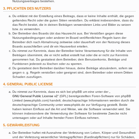
Nutzungsvertrages bestehen.
3. PFLICHTEN DES NUTZERS
Du erklärst mit der Erstellung eines Beitrags, dass er keine Inhalte enthält, die gegen
geltendes Recht oder die guten Sitten verstoßen. Du erklärst insbesondere, dass du
das Recht besitzt, die in deinen Beiträgen verwendeten Links und Bilder zu setzen
bzw. zu verwenden.
Der Betreiber des Boards übt das Hausrecht aus. Bei Verstößen gegen diese
Nutzungsbedingungen oder anderer im Board veröffentlichten Regeln kann der
Betreiber dich nach Abmahnung zeitweise oder dauerhaft von der Nutzung dieses
Boards ausschließen und dir ein Hausverbot erteilen.
Du nimmst zur Kenntnis, dass der Betreiber keine Verantwortung für die Inhalte von
Beiträgen übernimmt, die er nicht selbst erstellt hat oder die er nicht zur Kenntnis
genommen hat. Du gestattest dem Betreiber, dein Benutzerkonto, Beiträge und
Funktionen jederzeit zu löschen oder zu sperren.
Du gestattest dem Betreiber darüber hinaus, deine Beiträge abzuändern, sofern sie
gegen o. g. Regeln verstoßen oder geeignet sind, dem Betreiber oder einem Dritten
Schaden zuzufügen.
4. GENERAL PUBLIC LICENSE
Du nimmst zur Kenntnis, dass es sich bei phpBB um eine unter der „
GNU General Public License v2
“ (GPL) bereitgestellten Foren-Software von phpBB
Limited (www.phpbb.com) handelt; deutschsprachige Informationen werden durch die
deutschsprachige Community unter www.phpbb.de zur Verfügung gestellt. Beide
haben keinen Einfluss auf die Art und Weise, wie die Software verwendet wird. Sie
können insbesondere die Verwendung der Software für bestimmte Zwecke nicht
untersagen oder auf Inhalte fremder Foren Einfluss nehmen.
5. GEWÄHRLEISTUNG
Der Betreiber haftet mit Ausnahme der Verletzung von Leben, Körper und Gesundheit
und der Verletzung wesentlicher Vertragspflichten (Kardinalpflichten) nur für Schäden,