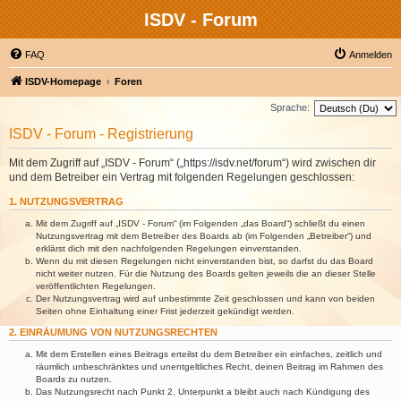
ISDV - Forum
FAQ
Anmelden
ISDV-Homepage
Foren
Sprache:
ISDV - Forum - Registrierung
Mit dem Zugriff auf „ISDV - Forum“ („https://isdv.net/forum“) wird zwischen dir
und dem Betreiber ein Vertrag mit folgenden Regelungen geschlossen:
1. NUTZUNGSVERTRAG
Mit dem Zugriff auf „ISDV - Forum“ (im Folgenden „das Board“) schließt du einen
Nutzungsvertrag mit dem Betreiber des Boards ab (im Folgenden „Betreiber“) und
erklärst dich mit den nachfolgenden Regelungen einverstanden.
Wenn du mit diesen Regelungen nicht einverstanden bist, so darfst du das Board
nicht weiter nutzen. Für die Nutzung des Boards gelten jeweils die an dieser Stelle
veröffentlichten Regelungen.
Der Nutzungsvertrag wird auf unbestimmte Zeit geschlossen und kann von beiden
Seiten ohne Einhaltung einer Frist jederzeit gekündigt werden.
2. EINRÄUMUNG VON NUTZUNGSRECHTEN
Mit dem Erstellen eines Beitrags erteilst du dem Betreiber ein einfaches, zeitlich und
räumlich unbeschränktes und unentgeltliches Recht, deinen Beitrag im Rahmen des
Boards zu nutzen.
Das Nutzungsrecht nach Punkt 2, Unterpunkt a bleibt auch nach Kündigung des