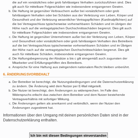
die auf ein vorsätzliches oder grob fahrlässiges Verhalten zurückzuführen sind. Dies
gilt auch für mittelbare Folgeschäden wie insbesondere entgangenen Gewinn.
Die Haftung ist gegenüber Verbrauchern außer bei vorsätzlichem oder grob
fahrlässigem Verhalten oder bei Schäden aus der Verletzung von Leben, Körper und
Gesundheit und der Verletzung wesentlicher Vertragspflichten (Kardinalpflichten) auf
die bei Vertragsschluss typischerweise vorhersehbaren Schäden und im übrigen der
Höhe nach auf die vertragstypischen Durchschnittsschäden begrenzt. Dies gilt auch
für mittelbare Folgeschäden wie insbesondere entgangenen Gewinn.
Die Haftung ist gegenüber Unternehmern außer bei der Verletzung von Leben, Körper
und Gesundheit oder vorsätzlichem oder grob fahrlässigem Verhalten des Betreibers
auf die bei Vertragsschluss typischerweise vorhersehbaren Schäden und im Übrigen
der Höhe nach auf die vertragstypischen Durchschnittsschäden begrenzt. Dies gilt
auch für mittelbare Schäden, insbesondere entgangenen Gewinn.
Die Haftungsbegrenzung der Absätze a bis c gilt sinngemäß auch zugunsten der
Mitarbeiter und Erfüllungsgehilfen des Betreibers.
Ansprüche für eine Haftung aus zwingendem nationalem Recht bleiben unberührt.
6. ÄNDERUNGSVORBEHALT
Der Betreiber ist berechtigt, die Nutzungsbedingungen und die Datenschutzerklärung
zu ändern. Die Änderung wird dem Nutzer per E-Mail mitgeteilt.
Der Nutzer ist berechtigt, den Änderungen zu widersprechen. Im Falle des
Widerspruchs erlischt das zwischen dem Betreiber und dem Nutzer bestehende
Vertragsverhältnis mit sofortiger Wirkung.
Die Änderungen gelten als anerkannt und verbindlich, wenn der Nutzer den
Änderungen zugestimmt hat.
Informationen über den Umgang mit deinen persönlichen Daten sind in der
Datenschutzerklärung enthalten.