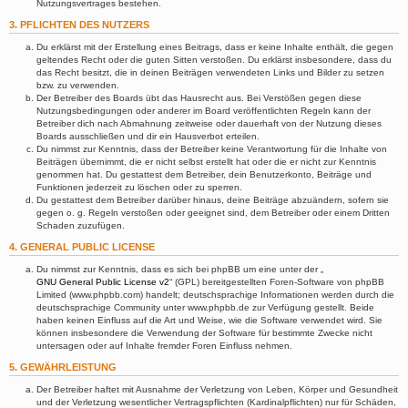
Nutzungsvertrages bestehen.
3. PFLICHTEN DES NUTZERS
Du erklärst mit der Erstellung eines Beitrags, dass er keine Inhalte enthält, die gegen
geltendes Recht oder die guten Sitten verstoßen. Du erklärst insbesondere, dass du
das Recht besitzt, die in deinen Beiträgen verwendeten Links und Bilder zu setzen
bzw. zu verwenden.
Der Betreiber des Boards übt das Hausrecht aus. Bei Verstößen gegen diese
Nutzungsbedingungen oder anderer im Board veröffentlichten Regeln kann der
Betreiber dich nach Abmahnung zeitweise oder dauerhaft von der Nutzung dieses
Boards ausschließen und dir ein Hausverbot erteilen.
Du nimmst zur Kenntnis, dass der Betreiber keine Verantwortung für die Inhalte von
Beiträgen übernimmt, die er nicht selbst erstellt hat oder die er nicht zur Kenntnis
genommen hat. Du gestattest dem Betreiber, dein Benutzerkonto, Beiträge und
Funktionen jederzeit zu löschen oder zu sperren.
Du gestattest dem Betreiber darüber hinaus, deine Beiträge abzuändern, sofern sie
gegen o. g. Regeln verstoßen oder geeignet sind, dem Betreiber oder einem Dritten
Schaden zuzufügen.
4. GENERAL PUBLIC LICENSE
Du nimmst zur Kenntnis, dass es sich bei phpBB um eine unter der „
GNU General Public License v2
“ (GPL) bereitgestellten Foren-Software von phpBB
Limited (www.phpbb.com) handelt; deutschsprachige Informationen werden durch die
deutschsprachige Community unter www.phpbb.de zur Verfügung gestellt. Beide
haben keinen Einfluss auf die Art und Weise, wie die Software verwendet wird. Sie
können insbesondere die Verwendung der Software für bestimmte Zwecke nicht
untersagen oder auf Inhalte fremder Foren Einfluss nehmen.
5. GEWÄHRLEISTUNG
Der Betreiber haftet mit Ausnahme der Verletzung von Leben, Körper und Gesundheit
und der Verletzung wesentlicher Vertragspflichten (Kardinalpflichten) nur für Schäden,