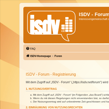
ISDV - Foru
Interessengemeinschaft de
FAQ
ISDV-Homepage
Foren
ISDV - Forum - Registrierung
Mit dem Zugriff auf „ISDV - Forum“ („https://isdv.net/forum“) 
1. NUTZUNGSVERTRAG
Mit dem Zugriff auf „ISDV - Forum“ (im Folgenden „das Board“) sch
Wenn du mit diesen Regelungen nicht einverstanden bist, so darfst 
Der Nutzungsvertrag wird auf unbestimmte Zeit geschlossen und kan
2. EINRÄUMUNG VON NUTZUNGSRECHTEN