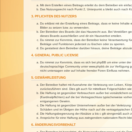
Mit dem Erstellen eines Beitrags erteilst du dem Betreiber ein ein
Das Nutzungsrecht nach Punkt 2, Unterpunkt a bleibt auch nach 
3. PFLICHTEN DES NUTZERS
Du erklärst mit der Erstellung eines Beitrags, dass er keine Inhalt
Bilder zu setzen bzw. zu verwenden.
Der Betreiber des Boards übt das Hausrecht aus. Bei Verstößen g
dieses Boards ausschließen und dir ein Hausverbot erteilen.
Du nimmst zur Kenntnis, dass der Betreiber keine Verantwortung für 
Beiträge und Funktionen jederzeit zu löschen oder zu sperren.
Du gestattest dem Betreiber darüber hinaus, deine Beiträge abzuä
4. GENERAL PUBLIC LICENSE
Du nimmst zur Kenntnis, dass es sich bei phpBB um eine unter der 
deutschsprachige Community unter www.phpbb.de zur Verfügung gest
nicht untersagen oder auf Inhalte fremder Foren Einfluss nehmen.
5. GEWÄHRLEISTUNG
Der Betreiber haftet mit Ausnahme der Verletzung von Leben, Körper
zurückzuführen sind. Dies gilt auch für mittelbare Folgeschäden 
Die Haftung ist gegenüber Verbrauchern außer bei vorsätzlichem o
(Kardinalpflichten) auf die bei Vertragsschluss typischerweise vo
entgangenen Gewinn.
Die Haftung ist gegenüber Unternehmern außer bei der Verletzung 
Schäden und im Übrigen der Höhe nach auf die vertragstypischen 
Die Haftungsbegrenzung der Absätze a bis c gilt sinngemäß auch zu
Ansprüche für eine Haftung aus zwingendem nationalem Recht blei
6. ÄNDERUNGSVORBEHALT
Der Betreiber ist berechtigt, die Nutzungsbedingungen und die Dat