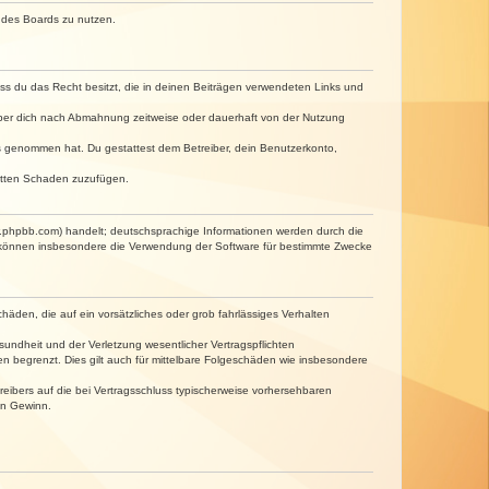
n des Boards zu nutzen.
dass du das Recht besitzt, die in deinen Beiträgen verwendeten Links und
iber dich nach Abmahnung zeitweise oder dauerhaft von der Nutzung
tnis genommen hat. Du gestattest dem Betreiber, dein Benutzerkonto,
ritten Schaden zuzufügen.
w.phpbb.com) handelt; deutschsprachige Informationen werden durch die
e können insbesondere die Verwendung der Software für bestimmte Zwecke
häden, die auf ein vorsätzliches oder grob fahrlässiges Verhalten
undheit und der Verletzung wesentlicher Vertragspflichten
n begrenzt. Dies gilt auch für mittelbare Folgeschäden wie insbesondere
eibers auf die bei Vertragsschluss typischerweise vorhersehbaren
en Gewinn.