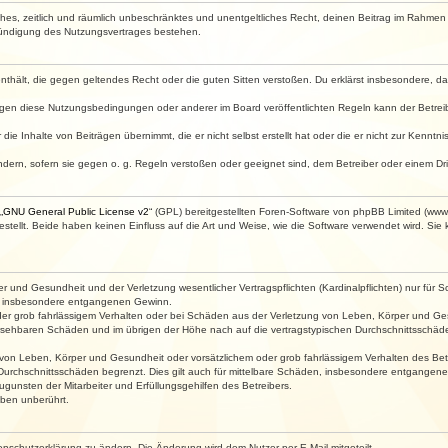
faches, zeitlich und räumlich unbeschränktes und unentgeltliches Recht, deinen Beitrag im Rahme
Kündigung des Nutzungsvertrages bestehen.
e enthält, die gegen geltendes Recht oder die guten Sitten verstoßen. Du erklärst insbesondere, 
egen diese Nutzungsbedingungen oder anderer im Board veröffentlichten Regeln kann der Betre
die Inhalte von Beiträgen übernimmt, die er nicht selbst erstellt hat oder die er nicht zur Kenn
ndern, sofern sie gegen o. g. Regeln verstoßen oder geeignet sind, dem Betreiber oder einem D
„
GNU General Public License v2
“ (GPL) bereitgestellten Foren-Software von phpBB Limited (ww
ellt. Beide haben keinen Einfluss auf die Art und Weise, wie die Software verwendet wird. Si
 und Gesundheit und der Verletzung wesentlicher Vertragspflichten (Kardinalpflichten) nur für Sc
wie insbesondere entgangenen Gewinn.
der grob fahrlässigem Verhalten oder bei Schäden aus der Verletzung von Leben, Körper und Ges
rhersehbaren Schäden und im übrigen der Höhe nach auf die vertragstypischen Durchschnittsschäde
von Leben, Körper und Gesundheit oder vorsätzlichem oder grob fahrlässigem Verhalten des Betr
Durchschnittsschäden begrenzt. Dies gilt auch für mittelbare Schäden, insbesondere entgangen
gunsten der Mitarbeiter und Erfüllungsgehilfen des Betreibers.
ben unberührt.
enschutzerklärung zu ändern. Die Änderung wird dem Nutzer per E-Mail mitgeteilt.