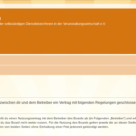
m
r selbständigen Dienstleister/Innen in der Veranstaltungswirtschaft e.V.
wird zwischen dir und dem Betreiber ein Vertrag mit folgenden Regelungen geschlosse
ließt du einen Nutzungsvertrag mit dem Betreiber des Boards ab (im Folgenden „Betreiber“) und 
du das Board nicht weiter nutzen. Für die Nutzung des Boards gelten jeweils die an dieser Stell
n von beiden Seiten ohne Einhaltung einer Frist jederzeit gekündigt werden.