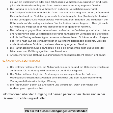
die auf ein vorsätzliches oder grob fahrlässiges Verhalten zurückzuführen sind. Dies
gilt auch für mittelbare Folgeschäden wie insbesondere entgangenen Gewinn.
Die Haftung ist gegenüber Verbrauchern außer bei vorsätzlichem oder grob
fahrlässigem Verhalten oder bei Schäden aus der Verletzung von Leben, Körper und
Gesundheit und der Verletzung wesentlicher Vertragspflichten (Kardinalpflichten) auf
die bei Vertragsschluss typischerweise vorhersehbaren Schäden und im übrigen der
Höhe nach auf die vertragstypischen Durchschnittsschäden begrenzt. Dies gilt auch
für mittelbare Folgeschäden wie insbesondere entgangenen Gewinn.
Die Haftung ist gegenüber Unternehmern außer bei der Verletzung von Leben, Körper
und Gesundheit oder vorsätzlichem oder grob fahrlässigem Verhalten des Betreibers
auf die bei Vertragsschluss typischerweise vorhersehbaren Schäden und im Übrigen
der Höhe nach auf die vertragstypischen Durchschnittsschäden begrenzt. Dies gilt
auch für mittelbare Schäden, insbesondere entgangenen Gewinn.
Die Haftungsbegrenzung der Absätze a bis c gilt sinngemäß auch zugunsten der
Mitarbeiter und Erfüllungsgehilfen des Betreibers.
Ansprüche für eine Haftung aus zwingendem nationalem Recht bleiben unberührt.
6. ÄNDERUNGSVORBEHALT
Der Betreiber ist berechtigt, die Nutzungsbedingungen und die Datenschutzerklärung
zu ändern. Die Änderung wird dem Nutzer per E-Mail mitgeteilt.
Der Nutzer ist berechtigt, den Änderungen zu widersprechen. Im Falle des
Widerspruchs erlischt das zwischen dem Betreiber und dem Nutzer bestehende
Vertragsverhältnis mit sofortiger Wirkung.
Die Änderungen gelten als anerkannt und verbindlich, wenn der Nutzer den
Änderungen zugestimmt hat.
Informationen über den Umgang mit deinen persönlichen Daten sind in der
Datenschutzerklärung enthalten.