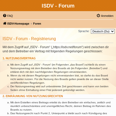
ISDV - Forum
FAQ
Anmelden
ISDV-Homepage
Foren
Sprache:
ISDV - Forum - Registrierung
Mit dem Zugriff auf „ISDV - Forum“ („https://isdv.net/forum“) wird zwischen dir
und dem Betreiber ein Vertrag mit folgenden Regelungen geschlossen:
1. NUTZUNGSVERTRAG
Mit dem Zugriff auf „ISDV - Forum“ (im Folgenden „das Board“) schließt du einen
Nutzungsvertrag mit dem Betreiber des Boards ab (im Folgenden „Betreiber“) und
erklärst dich mit den nachfolgenden Regelungen einverstanden.
Wenn du mit diesen Regelungen nicht einverstanden bist, so darfst du das Board
nicht weiter nutzen. Für die Nutzung des Boards gelten jeweils die an dieser Stelle
veröffentlichten Regelungen.
Der Nutzungsvertrag wird auf unbestimmte Zeit geschlossen und kann von beiden
Seiten ohne Einhaltung einer Frist jederzeit gekündigt werden.
2. EINRÄUMUNG VON NUTZUNGSRECHTEN
Mit dem Erstellen eines Beitrags erteilst du dem Betreiber ein einfaches, zeitlich und
räumlich unbeschränktes und unentgeltliches Recht, deinen Beitrag im Rahmen des
Boards zu nutzen.
Das Nutzungsrecht nach Punkt 2, Unterpunkt a bleibt auch nach Kündigung des