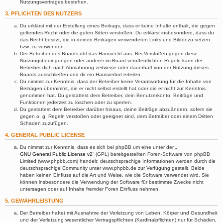
Nutzungsvertrages bestehen.
3. PFLICHTEN DES NUTZERS
Du erklärst mit der Erstellung eines Beitrags, dass er keine Inhalte enthält, die gegen
geltendes Recht oder die guten Sitten verstoßen. Du erklärst insbesondere, dass du
das Recht besitzt, die in deinen Beiträgen verwendeten Links und Bilder zu setzen
bzw. zu verwenden.
Der Betreiber des Boards übt das Hausrecht aus. Bei Verstößen gegen diese
Nutzungsbedingungen oder anderer im Board veröffentlichten Regeln kann der
Betreiber dich nach Abmahnung zeitweise oder dauerhaft von der Nutzung dieses
Boards ausschließen und dir ein Hausverbot erteilen.
Du nimmst zur Kenntnis, dass der Betreiber keine Verantwortung für die Inhalte von
Beiträgen übernimmt, die er nicht selbst erstellt hat oder die er nicht zur Kenntnis
genommen hat. Du gestattest dem Betreiber, dein Benutzerkonto, Beiträge und
Funktionen jederzeit zu löschen oder zu sperren.
Du gestattest dem Betreiber darüber hinaus, deine Beiträge abzuändern, sofern sie
gegen o. g. Regeln verstoßen oder geeignet sind, dem Betreiber oder einem Dritten
Schaden zuzufügen.
4. GENERAL PUBLIC LICENSE
Du nimmst zur Kenntnis, dass es sich bei phpBB um eine unter der „
GNU General Public License v2
“ (GPL) bereitgestellten Foren-Software von phpBB
Limited (www.phpbb.com) handelt; deutschsprachige Informationen werden durch die
deutschsprachige Community unter www.phpbb.de zur Verfügung gestellt. Beide
haben keinen Einfluss auf die Art und Weise, wie die Software verwendet wird. Sie
können insbesondere die Verwendung der Software für bestimmte Zwecke nicht
untersagen oder auf Inhalte fremder Foren Einfluss nehmen.
5. GEWÄHRLEISTUNG
Der Betreiber haftet mit Ausnahme der Verletzung von Leben, Körper und Gesundheit
und der Verletzung wesentlicher Vertragspflichten (Kardinalpflichten) nur für Schäden,