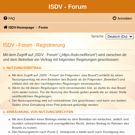
ISDV - Forum
FAQ
Anmelden
ISDV-Homepage
Foren
Sprache:
ISDV - Forum - Registrierung
Mit dem Zugriff auf „ISDV - Forum“ („https://isdv.net/forum“) wird zwischen dir
und dem Betreiber ein Vertrag mit folgenden Regelungen geschlossen:
1. NUTZUNGSVERTRAG
Mit dem Zugriff auf „ISDV - Forum“ (im Folgenden „das Board“) schließt du einen
Nutzungsvertrag mit dem Betreiber des Boards ab (im Folgenden „Betreiber“) und
erklärst dich mit den nachfolgenden Regelungen einverstanden.
Wenn du mit diesen Regelungen nicht einverstanden bist, so darfst du das Board
nicht weiter nutzen. Für die Nutzung des Boards gelten jeweils die an dieser Stelle
veröffentlichten Regelungen.
Der Nutzungsvertrag wird auf unbestimmte Zeit geschlossen und kann von beiden
Seiten ohne Einhaltung einer Frist jederzeit gekündigt werden.
2. EINRÄUMUNG VON NUTZUNGSRECHTEN
Mit dem Erstellen eines Beitrags erteilst du dem Betreiber ein einfaches, zeitlich und
räumlich unbeschränktes und unentgeltliches Recht, deinen Beitrag im Rahmen des
Boards zu nutzen.
Das Nutzungsrecht nach Punkt 2, Unterpunkt a bleibt auch nach Kündigung des