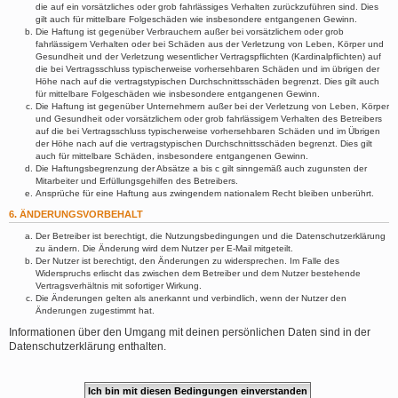
die auf ein vorsätzliches oder grob fahrlässiges Verhalten zurückzuführen sind. Dies
gilt auch für mittelbare Folgeschäden wie insbesondere entgangenen Gewinn.
Die Haftung ist gegenüber Verbrauchern außer bei vorsätzlichem oder grob
fahrlässigem Verhalten oder bei Schäden aus der Verletzung von Leben, Körper und
Gesundheit und der Verletzung wesentlicher Vertragspflichten (Kardinalpflichten) auf
die bei Vertragsschluss typischerweise vorhersehbaren Schäden und im übrigen der
Höhe nach auf die vertragstypischen Durchschnittsschäden begrenzt. Dies gilt auch
für mittelbare Folgeschäden wie insbesondere entgangenen Gewinn.
Die Haftung ist gegenüber Unternehmern außer bei der Verletzung von Leben, Körper
und Gesundheit oder vorsätzlichem oder grob fahrlässigem Verhalten des Betreibers
auf die bei Vertragsschluss typischerweise vorhersehbaren Schäden und im Übrigen
der Höhe nach auf die vertragstypischen Durchschnittsschäden begrenzt. Dies gilt
auch für mittelbare Schäden, insbesondere entgangenen Gewinn.
Die Haftungsbegrenzung der Absätze a bis c gilt sinngemäß auch zugunsten der
Mitarbeiter und Erfüllungsgehilfen des Betreibers.
Ansprüche für eine Haftung aus zwingendem nationalem Recht bleiben unberührt.
6. ÄNDERUNGSVORBEHALT
Der Betreiber ist berechtigt, die Nutzungsbedingungen und die Datenschutzerklärung
zu ändern. Die Änderung wird dem Nutzer per E-Mail mitgeteilt.
Der Nutzer ist berechtigt, den Änderungen zu widersprechen. Im Falle des
Widerspruchs erlischt das zwischen dem Betreiber und dem Nutzer bestehende
Vertragsverhältnis mit sofortiger Wirkung.
Die Änderungen gelten als anerkannt und verbindlich, wenn der Nutzer den
Änderungen zugestimmt hat.
Informationen über den Umgang mit deinen persönlichen Daten sind in der
Datenschutzerklärung enthalten.