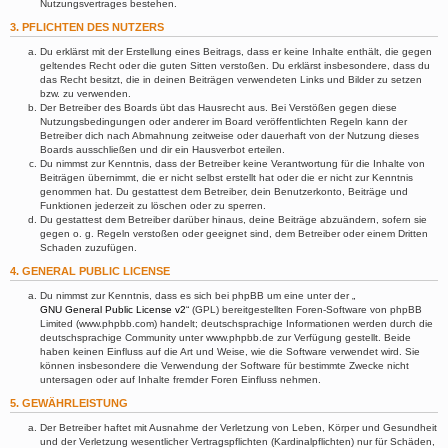
Nutzungsvertrages bestehen.
3. PFLICHTEN DES NUTZERS
Du erklärst mit der Erstellung eines Beitrags, dass er keine Inhalte enthält, die gegen
geltendes Recht oder die guten Sitten verstoßen. Du erklärst insbesondere, dass du
das Recht besitzt, die in deinen Beiträgen verwendeten Links und Bilder zu setzen
bzw. zu verwenden.
Der Betreiber des Boards übt das Hausrecht aus. Bei Verstößen gegen diese
Nutzungsbedingungen oder anderer im Board veröffentlichten Regeln kann der
Betreiber dich nach Abmahnung zeitweise oder dauerhaft von der Nutzung dieses
Boards ausschließen und dir ein Hausverbot erteilen.
Du nimmst zur Kenntnis, dass der Betreiber keine Verantwortung für die Inhalte von
Beiträgen übernimmt, die er nicht selbst erstellt hat oder die er nicht zur Kenntnis
genommen hat. Du gestattest dem Betreiber, dein Benutzerkonto, Beiträge und
Funktionen jederzeit zu löschen oder zu sperren.
Du gestattest dem Betreiber darüber hinaus, deine Beiträge abzuändern, sofern sie
gegen o. g. Regeln verstoßen oder geeignet sind, dem Betreiber oder einem Dritten
Schaden zuzufügen.
4. GENERAL PUBLIC LICENSE
Du nimmst zur Kenntnis, dass es sich bei phpBB um eine unter der „
GNU General Public License v2
“ (GPL) bereitgestellten Foren-Software von phpBB
Limited (www.phpbb.com) handelt; deutschsprachige Informationen werden durch die
deutschsprachige Community unter www.phpbb.de zur Verfügung gestellt. Beide
haben keinen Einfluss auf die Art und Weise, wie die Software verwendet wird. Sie
können insbesondere die Verwendung der Software für bestimmte Zwecke nicht
untersagen oder auf Inhalte fremder Foren Einfluss nehmen.
5. GEWÄHRLEISTUNG
Der Betreiber haftet mit Ausnahme der Verletzung von Leben, Körper und Gesundheit
und der Verletzung wesentlicher Vertragspflichten (Kardinalpflichten) nur für Schäden,