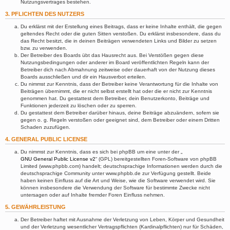
Nutzungsvertrages bestehen.
3. PFLICHTEN DES NUTZERS
Du erklärst mit der Erstellung eines Beitrags, dass er keine Inhalte enthält, die gegen
geltendes Recht oder die guten Sitten verstoßen. Du erklärst insbesondere, dass du
das Recht besitzt, die in deinen Beiträgen verwendeten Links und Bilder zu setzen
bzw. zu verwenden.
Der Betreiber des Boards übt das Hausrecht aus. Bei Verstößen gegen diese
Nutzungsbedingungen oder anderer im Board veröffentlichten Regeln kann der
Betreiber dich nach Abmahnung zeitweise oder dauerhaft von der Nutzung dieses
Boards ausschließen und dir ein Hausverbot erteilen.
Du nimmst zur Kenntnis, dass der Betreiber keine Verantwortung für die Inhalte von
Beiträgen übernimmt, die er nicht selbst erstellt hat oder die er nicht zur Kenntnis
genommen hat. Du gestattest dem Betreiber, dein Benutzerkonto, Beiträge und
Funktionen jederzeit zu löschen oder zu sperren.
Du gestattest dem Betreiber darüber hinaus, deine Beiträge abzuändern, sofern sie
gegen o. g. Regeln verstoßen oder geeignet sind, dem Betreiber oder einem Dritten
Schaden zuzufügen.
4. GENERAL PUBLIC LICENSE
Du nimmst zur Kenntnis, dass es sich bei phpBB um eine unter der „
GNU General Public License v2
“ (GPL) bereitgestellten Foren-Software von phpBB
Limited (www.phpbb.com) handelt; deutschsprachige Informationen werden durch die
deutschsprachige Community unter www.phpbb.de zur Verfügung gestellt. Beide
haben keinen Einfluss auf die Art und Weise, wie die Software verwendet wird. Sie
können insbesondere die Verwendung der Software für bestimmte Zwecke nicht
untersagen oder auf Inhalte fremder Foren Einfluss nehmen.
5. GEWÄHRLEISTUNG
Der Betreiber haftet mit Ausnahme der Verletzung von Leben, Körper und Gesundheit
und der Verletzung wesentlicher Vertragspflichten (Kardinalpflichten) nur für Schäden,