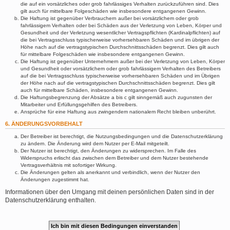
die auf ein vorsätzliches oder grob fahrlässiges Verhalten zurückzuführen sind. Dies
gilt auch für mittelbare Folgeschäden wie insbesondere entgangenen Gewinn.
Die Haftung ist gegenüber Verbrauchern außer bei vorsätzlichem oder grob
fahrlässigem Verhalten oder bei Schäden aus der Verletzung von Leben, Körper und
Gesundheit und der Verletzung wesentlicher Vertragspflichten (Kardinalpflichten) auf
die bei Vertragsschluss typischerweise vorhersehbaren Schäden und im übrigen der
Höhe nach auf die vertragstypischen Durchschnittsschäden begrenzt. Dies gilt auch
für mittelbare Folgeschäden wie insbesondere entgangenen Gewinn.
Die Haftung ist gegenüber Unternehmern außer bei der Verletzung von Leben, Körper
und Gesundheit oder vorsätzlichem oder grob fahrlässigem Verhalten des Betreibers
auf die bei Vertragsschluss typischerweise vorhersehbaren Schäden und im Übrigen
der Höhe nach auf die vertragstypischen Durchschnittsschäden begrenzt. Dies gilt
auch für mittelbare Schäden, insbesondere entgangenen Gewinn.
Die Haftungsbegrenzung der Absätze a bis c gilt sinngemäß auch zugunsten der
Mitarbeiter und Erfüllungsgehilfen des Betreibers.
Ansprüche für eine Haftung aus zwingendem nationalem Recht bleiben unberührt.
6. ÄNDERUNGSVORBEHALT
Der Betreiber ist berechtigt, die Nutzungsbedingungen und die Datenschutzerklärung
zu ändern. Die Änderung wird dem Nutzer per E-Mail mitgeteilt.
Der Nutzer ist berechtigt, den Änderungen zu widersprechen. Im Falle des
Widerspruchs erlischt das zwischen dem Betreiber und dem Nutzer bestehende
Vertragsverhältnis mit sofortiger Wirkung.
Die Änderungen gelten als anerkannt und verbindlich, wenn der Nutzer den
Änderungen zugestimmt hat.
Informationen über den Umgang mit deinen persönlichen Daten sind in der
Datenschutzerklärung enthalten.