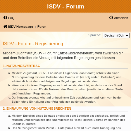
ISDV - Forum
FAQ
Anmelden
ISDV-Homepage
Foren
Sprache:
ISDV - Forum - Registrierung
Mit dem Zugriff auf „ISDV - Forum“ („https://isdv.net/forum“) wird zwischen dir
und dem Betreiber ein Vertrag mit folgenden Regelungen geschlossen:
1. NUTZUNGSVERTRAG
Mit dem Zugriff auf „ISDV - Forum“ (im Folgenden „das Board“) schließt du einen
Nutzungsvertrag mit dem Betreiber des Boards ab (im Folgenden „Betreiber“) und
erklärst dich mit den nachfolgenden Regelungen einverstanden.
Wenn du mit diesen Regelungen nicht einverstanden bist, so darfst du das Board
nicht weiter nutzen. Für die Nutzung des Boards gelten jeweils die an dieser Stelle
veröffentlichten Regelungen.
Der Nutzungsvertrag wird auf unbestimmte Zeit geschlossen und kann von beiden
Seiten ohne Einhaltung einer Frist jederzeit gekündigt werden.
2. EINRÄUMUNG VON NUTZUNGSRECHTEN
Mit dem Erstellen eines Beitrags erteilst du dem Betreiber ein einfaches, zeitlich und
räumlich unbeschränktes und unentgeltliches Recht, deinen Beitrag im Rahmen des
Boards zu nutzen.
Das Nutzungsrecht nach Punkt 2, Unterpunkt a bleibt auch nach Kündigung des