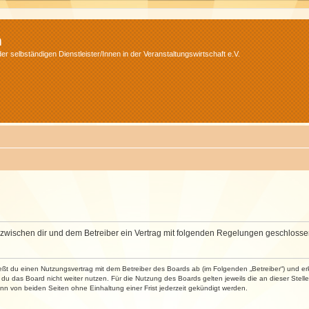
m
r selbständigen Dienstleister/Innen in der Veranstaltungswirtschaft e.V.
wird zwischen dir und dem Betreiber ein Vertrag mit folgenden Regelungen geschlosse
ließt du einen Nutzungsvertrag mit dem Betreiber des Boards ab (im Folgenden „Betreiber“) und 
du das Board nicht weiter nutzen. Für die Nutzung des Boards gelten jeweils die an dieser Stell
n von beiden Seiten ohne Einhaltung einer Frist jederzeit gekündigt werden.