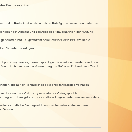
n des Boards zu nutzen.
dass du das Recht besitzt, die in deinen Beiträgen verwendeten Links und
iber dich nach Abmahnung zeitweise oder dauerhaft von der Nutzung
tnis genommen hat. Du gestattest dem Betreiber, dein Benutzerkonto,
ritten Schaden zuzufügen.
w.phpbb.com) handelt; deutschsprachige Informationen werden durch die
e können insbesondere die Verwendung der Software für bestimmte Zwecke
häden, die auf ein vorsätzliches oder grob fahrlässiges Verhalten
undheit und der Verletzung wesentlicher Vertragspflichten
n begrenzt. Dies gilt auch für mittelbare Folgeschäden wie insbesondere
eibers auf die bei Vertragsschluss typischerweise vorhersehbaren
en Gewinn.