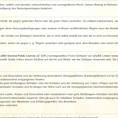
faches, zeitlich und räumlich unbeschränktes und unentgeltliches Recht, deinen Beitrag im Rahme
Kündigung des Nutzungsvertrages bestehen.
e enthält, die gegen geltendes Recht oder die guten Sitten verstoßen. Du erklärst insbesondere, 
egen diese Nutzungsbedingungen oder anderer im Board veröffentlichten Regeln kann der Betre
die Inhalte von Beiträgen übernimmt, die er nicht selbst erstellt hat oder die er nicht zur Kenn
ndern, sofern sie gegen o. g. Regeln verstoßen oder geeignet sind, dem Betreiber oder einem D
„
GNU General Public License v2
“ (GPL) bereitgestellten Foren-Software von phpBB Limited (ww
ellt. Beide haben keinen Einfluss auf die Art und Weise, wie die Software verwendet wird. Si
 und Gesundheit und der Verletzung wesentlicher Vertragspflichten (Kardinalpflichten) nur für Sc
wie insbesondere entgangenen Gewinn.
der grob fahrlässigem Verhalten oder bei Schäden aus der Verletzung von Leben, Körper und Ges
rhersehbaren Schäden und im übrigen der Höhe nach auf die vertragstypischen Durchschnittsschäde
von Leben, Körper und Gesundheit oder vorsätzlichem oder grob fahrlässigem Verhalten des Betr
Durchschnittsschäden begrenzt. Dies gilt auch für mittelbare Schäden, insbesondere entgangen
gunsten der Mitarbeiter und Erfüllungsgehilfen des Betreibers.
ben unberührt.
enschutzerklärung zu ändern. Die Änderung wird dem Nutzer per E-Mail mitgeteilt.