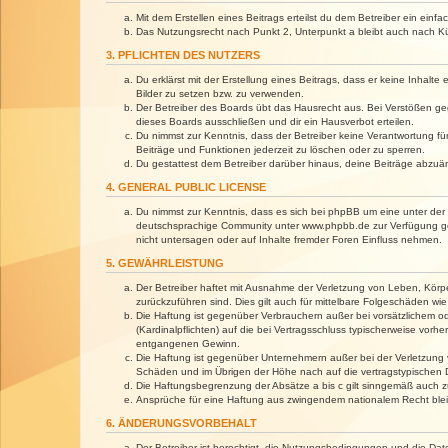
Mit dem Erstellen eines Beitrags erteilst du dem Betreiber ein ein
Das Nutzungsrecht nach Punkt 2, Unterpunkt a bleibt auch nach 
3. PFLICHTEN DES NUTZERS
Du erklärst mit der Erstellung eines Beitrags, dass er keine Inhalt
Bilder zu setzen bzw. zu verwenden.
Der Betreiber des Boards übt das Hausrecht aus. Bei Verstößen g
dieses Boards ausschließen und dir ein Hausverbot erteilen.
Du nimmst zur Kenntnis, dass der Betreiber keine Verantwortung für 
Beiträge und Funktionen jederzeit zu löschen oder zu sperren.
Du gestattest dem Betreiber darüber hinaus, deine Beiträge abzuä
4. GENERAL PUBLIC LICENSE
Du nimmst zur Kenntnis, dass es sich bei phpBB um eine unter der 
deutschsprachige Community unter www.phpbb.de zur Verfügung gest
nicht untersagen oder auf Inhalte fremder Foren Einfluss nehmen.
5. GEWÄHRLEISTUNG
Der Betreiber haftet mit Ausnahme der Verletzung von Leben, Körper
zurückzuführen sind. Dies gilt auch für mittelbare Folgeschäden 
Die Haftung ist gegenüber Verbrauchern außer bei vorsätzlichem o
(Kardinalpflichten) auf die bei Vertragsschluss typischerweise vo
entgangenen Gewinn.
Die Haftung ist gegenüber Unternehmern außer bei der Verletzung 
Schäden und im Übrigen der Höhe nach auf die vertragstypischen 
Die Haftungsbegrenzung der Absätze a bis c gilt sinngemäß auch zu
Ansprüche für eine Haftung aus zwingendem nationalem Recht blei
6. ÄNDERUNGSVORBEHALT
Der Betreiber ist berechtigt, die Nutzungsbedingungen und die Dat