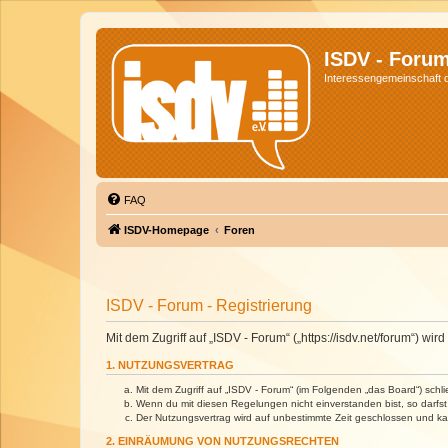
ISDV - Foru
Interessengemeinschaft de
FAQ
ISDV-Homepage
Foren
ISDV - Forum - Registrierung
Mit dem Zugriff auf „ISDV - Forum“ („https://isdv.net/forum“) 
1. NUTZUNGSVERTRAG
Mit dem Zugriff auf „ISDV - Forum“ (im Folgenden „das Board“) sch
Wenn du mit diesen Regelungen nicht einverstanden bist, so darfst 
Der Nutzungsvertrag wird auf unbestimmte Zeit geschlossen und kan
2. EINRÄUMUNG VON NUTZUNGSRECHTEN