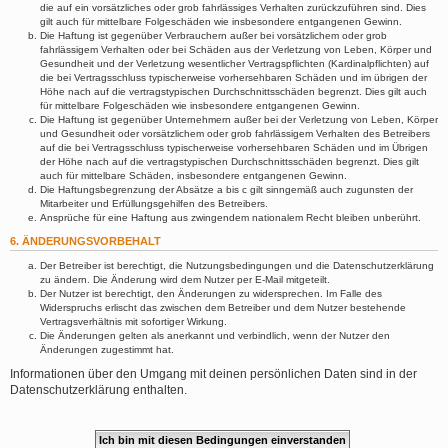
die auf ein vorsätzliches oder grob fahrlässiges Verhalten zurückzuführen sind. Dies
gilt auch für mittelbare Folgeschäden wie insbesondere entgangenen Gewinn.
Die Haftung ist gegenüber Verbrauchern außer bei vorsätzlichem oder grob
fahrlässigem Verhalten oder bei Schäden aus der Verletzung von Leben, Körper und
Gesundheit und der Verletzung wesentlicher Vertragspflichten (Kardinalpflichten) auf
die bei Vertragsschluss typischerweise vorhersehbaren Schäden und im übrigen der
Höhe nach auf die vertragstypischen Durchschnittsschäden begrenzt. Dies gilt auch
für mittelbare Folgeschäden wie insbesondere entgangenen Gewinn.
Die Haftung ist gegenüber Unternehmern außer bei der Verletzung von Leben, Körper
und Gesundheit oder vorsätzlichem oder grob fahrlässigem Verhalten des Betreibers
auf die bei Vertragsschluss typischerweise vorhersehbaren Schäden und im Übrigen
der Höhe nach auf die vertragstypischen Durchschnittsschäden begrenzt. Dies gilt
auch für mittelbare Schäden, insbesondere entgangenen Gewinn.
Die Haftungsbegrenzung der Absätze a bis c gilt sinngemäß auch zugunsten der
Mitarbeiter und Erfüllungsgehilfen des Betreibers.
Ansprüche für eine Haftung aus zwingendem nationalem Recht bleiben unberührt.
6. ÄNDERUNGSVORBEHALT
Der Betreiber ist berechtigt, die Nutzungsbedingungen und die Datenschutzerklärung
zu ändern. Die Änderung wird dem Nutzer per E-Mail mitgeteilt.
Der Nutzer ist berechtigt, den Änderungen zu widersprechen. Im Falle des
Widerspruchs erlischt das zwischen dem Betreiber und dem Nutzer bestehende
Vertragsverhältnis mit sofortiger Wirkung.
Die Änderungen gelten als anerkannt und verbindlich, wenn der Nutzer den
Änderungen zugestimmt hat.
Informationen über den Umgang mit deinen persönlichen Daten sind in der
Datenschutzerklärung enthalten.