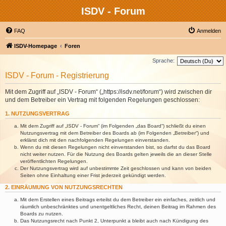
ISDV - Forum
FAQ
Anmelden
ISDV-Homepage
Foren
Sprache:
ISDV - Forum - Registrierung
Mit dem Zugriff auf „ISDV - Forum“ („https://isdv.net/forum“) wird zwischen dir
und dem Betreiber ein Vertrag mit folgenden Regelungen geschlossen:
1. NUTZUNGSVERTRAG
Mit dem Zugriff auf „ISDV - Forum“ (im Folgenden „das Board“) schließt du einen
Nutzungsvertrag mit dem Betreiber des Boards ab (im Folgenden „Betreiber“) und
erklärst dich mit den nachfolgenden Regelungen einverstanden.
Wenn du mit diesen Regelungen nicht einverstanden bist, so darfst du das Board
nicht weiter nutzen. Für die Nutzung des Boards gelten jeweils die an dieser Stelle
veröffentlichten Regelungen.
Der Nutzungsvertrag wird auf unbestimmte Zeit geschlossen und kann von beiden
Seiten ohne Einhaltung einer Frist jederzeit gekündigt werden.
2. EINRÄUMUNG VON NUTZUNGSRECHTEN
Mit dem Erstellen eines Beitrags erteilst du dem Betreiber ein einfaches, zeitlich und
räumlich unbeschränktes und unentgeltliches Recht, deinen Beitrag im Rahmen des
Boards zu nutzen.
Das Nutzungsrecht nach Punkt 2, Unterpunkt a bleibt auch nach Kündigung des