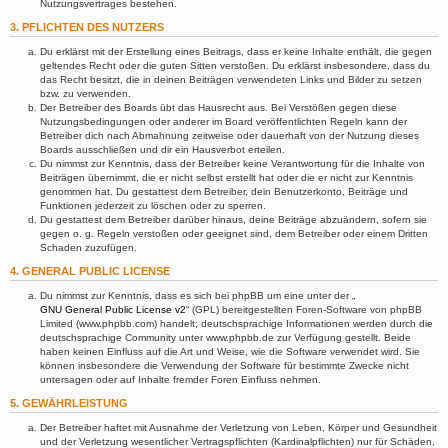
Nutzungsvertrages bestehen.
3. PFLICHTEN DES NUTZERS
Du erklärst mit der Erstellung eines Beitrags, dass er keine Inhalte enthält, die gegen
geltendes Recht oder die guten Sitten verstoßen. Du erklärst insbesondere, dass du
das Recht besitzt, die in deinen Beiträgen verwendeten Links und Bilder zu setzen
bzw. zu verwenden.
Der Betreiber des Boards übt das Hausrecht aus. Bei Verstößen gegen diese
Nutzungsbedingungen oder anderer im Board veröffentlichten Regeln kann der
Betreiber dich nach Abmahnung zeitweise oder dauerhaft von der Nutzung dieses
Boards ausschließen und dir ein Hausverbot erteilen.
Du nimmst zur Kenntnis, dass der Betreiber keine Verantwortung für die Inhalte von
Beiträgen übernimmt, die er nicht selbst erstellt hat oder die er nicht zur Kenntnis
genommen hat. Du gestattest dem Betreiber, dein Benutzerkonto, Beiträge und
Funktionen jederzeit zu löschen oder zu sperren.
Du gestattest dem Betreiber darüber hinaus, deine Beiträge abzuändern, sofern sie
gegen o. g. Regeln verstoßen oder geeignet sind, dem Betreiber oder einem Dritten
Schaden zuzufügen.
4. GENERAL PUBLIC LICENSE
Du nimmst zur Kenntnis, dass es sich bei phpBB um eine unter der „
GNU General Public License v2
“ (GPL) bereitgestellten Foren-Software von phpBB
Limited (www.phpbb.com) handelt; deutschsprachige Informationen werden durch die
deutschsprachige Community unter www.phpbb.de zur Verfügung gestellt. Beide
haben keinen Einfluss auf die Art und Weise, wie die Software verwendet wird. Sie
können insbesondere die Verwendung der Software für bestimmte Zwecke nicht
untersagen oder auf Inhalte fremder Foren Einfluss nehmen.
5. GEWÄHRLEISTUNG
Der Betreiber haftet mit Ausnahme der Verletzung von Leben, Körper und Gesundheit
und der Verletzung wesentlicher Vertragspflichten (Kardinalpflichten) nur für Schäden,