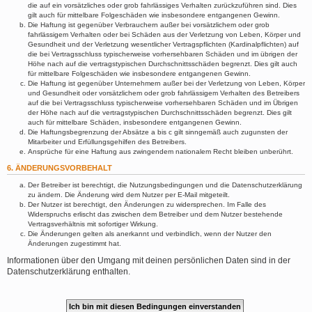
die auf ein vorsätzliches oder grob fahrlässiges Verhalten zurückzuführen sind. Dies
gilt auch für mittelbare Folgeschäden wie insbesondere entgangenen Gewinn.
Die Haftung ist gegenüber Verbrauchern außer bei vorsätzlichem oder grob
fahrlässigem Verhalten oder bei Schäden aus der Verletzung von Leben, Körper und
Gesundheit und der Verletzung wesentlicher Vertragspflichten (Kardinalpflichten) auf
die bei Vertragsschluss typischerweise vorhersehbaren Schäden und im übrigen der
Höhe nach auf die vertragstypischen Durchschnittsschäden begrenzt. Dies gilt auch
für mittelbare Folgeschäden wie insbesondere entgangenen Gewinn.
Die Haftung ist gegenüber Unternehmern außer bei der Verletzung von Leben, Körper
und Gesundheit oder vorsätzlichem oder grob fahrlässigem Verhalten des Betreibers
auf die bei Vertragsschluss typischerweise vorhersehbaren Schäden und im Übrigen
der Höhe nach auf die vertragstypischen Durchschnittsschäden begrenzt. Dies gilt
auch für mittelbare Schäden, insbesondere entgangenen Gewinn.
Die Haftungsbegrenzung der Absätze a bis c gilt sinngemäß auch zugunsten der
Mitarbeiter und Erfüllungsgehilfen des Betreibers.
Ansprüche für eine Haftung aus zwingendem nationalem Recht bleiben unberührt.
6. ÄNDERUNGSVORBEHALT
Der Betreiber ist berechtigt, die Nutzungsbedingungen und die Datenschutzerklärung
zu ändern. Die Änderung wird dem Nutzer per E-Mail mitgeteilt.
Der Nutzer ist berechtigt, den Änderungen zu widersprechen. Im Falle des
Widerspruchs erlischt das zwischen dem Betreiber und dem Nutzer bestehende
Vertragsverhältnis mit sofortiger Wirkung.
Die Änderungen gelten als anerkannt und verbindlich, wenn der Nutzer den
Änderungen zugestimmt hat.
Informationen über den Umgang mit deinen persönlichen Daten sind in der
Datenschutzerklärung enthalten.