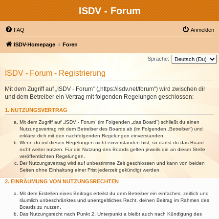
ISDV - Forum
FAQ
Anmelden
ISDV-Homepage
Foren
Sprache:
ISDV - Forum - Registrierung
Mit dem Zugriff auf „ISDV - Forum“ („https://isdv.net/forum“) wird zwischen dir
und dem Betreiber ein Vertrag mit folgenden Regelungen geschlossen:
1. NUTZUNGSVERTRAG
Mit dem Zugriff auf „ISDV - Forum“ (im Folgenden „das Board“) schließt du einen
Nutzungsvertrag mit dem Betreiber des Boards ab (im Folgenden „Betreiber“) und
erklärst dich mit den nachfolgenden Regelungen einverstanden.
Wenn du mit diesen Regelungen nicht einverstanden bist, so darfst du das Board
nicht weiter nutzen. Für die Nutzung des Boards gelten jeweils die an dieser Stelle
veröffentlichten Regelungen.
Der Nutzungsvertrag wird auf unbestimmte Zeit geschlossen und kann von beiden
Seiten ohne Einhaltung einer Frist jederzeit gekündigt werden.
2. EINRÄUMUNG VON NUTZUNGSRECHTEN
Mit dem Erstellen eines Beitrags erteilst du dem Betreiber ein einfaches, zeitlich und
räumlich unbeschränktes und unentgeltliches Recht, deinen Beitrag im Rahmen des
Boards zu nutzen.
Das Nutzungsrecht nach Punkt 2, Unterpunkt a bleibt auch nach Kündigung des