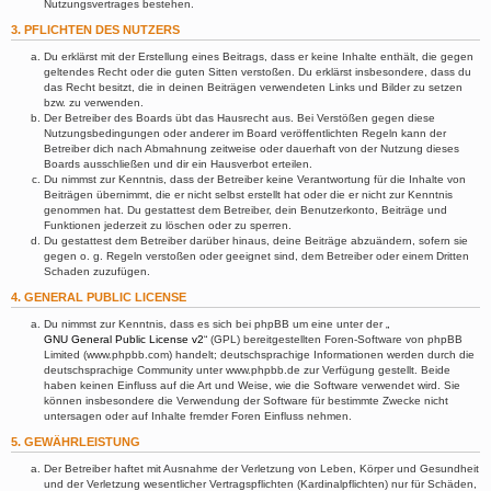
Nutzungsvertrages bestehen.
3. PFLICHTEN DES NUTZERS
Du erklärst mit der Erstellung eines Beitrags, dass er keine Inhalte enthält, die gegen
geltendes Recht oder die guten Sitten verstoßen. Du erklärst insbesondere, dass du
das Recht besitzt, die in deinen Beiträgen verwendeten Links und Bilder zu setzen
bzw. zu verwenden.
Der Betreiber des Boards übt das Hausrecht aus. Bei Verstößen gegen diese
Nutzungsbedingungen oder anderer im Board veröffentlichten Regeln kann der
Betreiber dich nach Abmahnung zeitweise oder dauerhaft von der Nutzung dieses
Boards ausschließen und dir ein Hausverbot erteilen.
Du nimmst zur Kenntnis, dass der Betreiber keine Verantwortung für die Inhalte von
Beiträgen übernimmt, die er nicht selbst erstellt hat oder die er nicht zur Kenntnis
genommen hat. Du gestattest dem Betreiber, dein Benutzerkonto, Beiträge und
Funktionen jederzeit zu löschen oder zu sperren.
Du gestattest dem Betreiber darüber hinaus, deine Beiträge abzuändern, sofern sie
gegen o. g. Regeln verstoßen oder geeignet sind, dem Betreiber oder einem Dritten
Schaden zuzufügen.
4. GENERAL PUBLIC LICENSE
Du nimmst zur Kenntnis, dass es sich bei phpBB um eine unter der „
GNU General Public License v2
“ (GPL) bereitgestellten Foren-Software von phpBB
Limited (www.phpbb.com) handelt; deutschsprachige Informationen werden durch die
deutschsprachige Community unter www.phpbb.de zur Verfügung gestellt. Beide
haben keinen Einfluss auf die Art und Weise, wie die Software verwendet wird. Sie
können insbesondere die Verwendung der Software für bestimmte Zwecke nicht
untersagen oder auf Inhalte fremder Foren Einfluss nehmen.
5. GEWÄHRLEISTUNG
Der Betreiber haftet mit Ausnahme der Verletzung von Leben, Körper und Gesundheit
und der Verletzung wesentlicher Vertragspflichten (Kardinalpflichten) nur für Schäden,