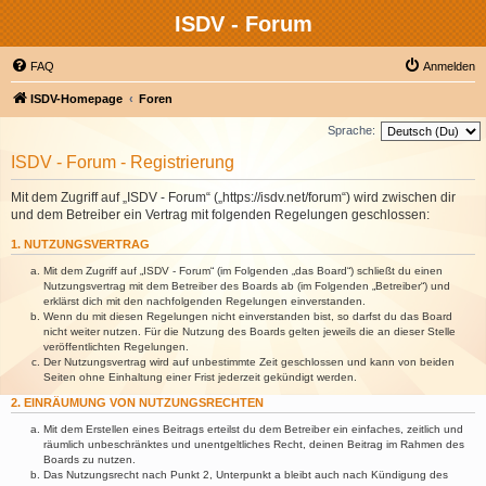
ISDV - Forum
FAQ
Anmelden
ISDV-Homepage
Foren
Sprache:
ISDV - Forum - Registrierung
Mit dem Zugriff auf „ISDV - Forum“ („https://isdv.net/forum“) wird zwischen dir
und dem Betreiber ein Vertrag mit folgenden Regelungen geschlossen:
1. NUTZUNGSVERTRAG
Mit dem Zugriff auf „ISDV - Forum“ (im Folgenden „das Board“) schließt du einen
Nutzungsvertrag mit dem Betreiber des Boards ab (im Folgenden „Betreiber“) und
erklärst dich mit den nachfolgenden Regelungen einverstanden.
Wenn du mit diesen Regelungen nicht einverstanden bist, so darfst du das Board
nicht weiter nutzen. Für die Nutzung des Boards gelten jeweils die an dieser Stelle
veröffentlichten Regelungen.
Der Nutzungsvertrag wird auf unbestimmte Zeit geschlossen und kann von beiden
Seiten ohne Einhaltung einer Frist jederzeit gekündigt werden.
2. EINRÄUMUNG VON NUTZUNGSRECHTEN
Mit dem Erstellen eines Beitrags erteilst du dem Betreiber ein einfaches, zeitlich und
räumlich unbeschränktes und unentgeltliches Recht, deinen Beitrag im Rahmen des
Boards zu nutzen.
Das Nutzungsrecht nach Punkt 2, Unterpunkt a bleibt auch nach Kündigung des