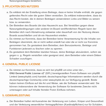
Nutzungsvertrages bestehen.
3. PFLICHTEN DES NUTZERS
Du erklärst mit der Erstellung eines Beitrags, dass er keine Inhalte enthält, die gegen
geltendes Recht oder die guten Sitten verstoßen. Du erklärst insbesondere, dass du
das Recht besitzt, die in deinen Beiträgen verwendeten Links und Bilder zu setzen
bzw. zu verwenden.
Der Betreiber des Boards übt das Hausrecht aus. Bei Verstößen gegen diese
Nutzungsbedingungen oder anderer im Board veröffentlichten Regeln kann der
Betreiber dich nach Abmahnung zeitweise oder dauerhaft von der Nutzung dieses
Boards ausschließen und dir ein Hausverbot erteilen.
Du nimmst zur Kenntnis, dass der Betreiber keine Verantwortung für die Inhalte von
Beiträgen übernimmt, die er nicht selbst erstellt hat oder die er nicht zur Kenntnis
genommen hat. Du gestattest dem Betreiber, dein Benutzerkonto, Beiträge und
Funktionen jederzeit zu löschen oder zu sperren.
Du gestattest dem Betreiber darüber hinaus, deine Beiträge abzuändern, sofern sie
gegen o. g. Regeln verstoßen oder geeignet sind, dem Betreiber oder einem Dritten
Schaden zuzufügen.
4. GENERAL PUBLIC LICENSE
Du nimmst zur Kenntnis, dass es sich bei phpBB um eine unter der „
GNU General Public License v2
“ (GPL) bereitgestellten Foren-Software von phpBB
Limited (www.phpbb.com) handelt; deutschsprachige Informationen werden durch die
deutschsprachige Community unter www.phpbb.de zur Verfügung gestellt. Beide
haben keinen Einfluss auf die Art und Weise, wie die Software verwendet wird. Sie
können insbesondere die Verwendung der Software für bestimmte Zwecke nicht
untersagen oder auf Inhalte fremder Foren Einfluss nehmen.
5. GEWÄHRLEISTUNG
Der Betreiber haftet mit Ausnahme der Verletzung von Leben, Körper und Gesundheit
und der Verletzung wesentlicher Vertragspflichten (Kardinalpflichten) nur für Schäden,