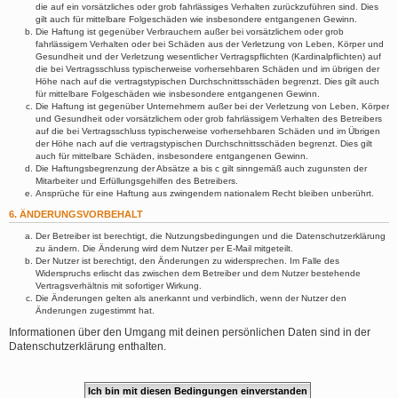
die auf ein vorsätzliches oder grob fahrlässiges Verhalten zurückzuführen sind. Dies
gilt auch für mittelbare Folgeschäden wie insbesondere entgangenen Gewinn.
Die Haftung ist gegenüber Verbrauchern außer bei vorsätzlichem oder grob
fahrlässigem Verhalten oder bei Schäden aus der Verletzung von Leben, Körper und
Gesundheit und der Verletzung wesentlicher Vertragspflichten (Kardinalpflichten) auf
die bei Vertragsschluss typischerweise vorhersehbaren Schäden und im übrigen der
Höhe nach auf die vertragstypischen Durchschnittsschäden begrenzt. Dies gilt auch
für mittelbare Folgeschäden wie insbesondere entgangenen Gewinn.
Die Haftung ist gegenüber Unternehmern außer bei der Verletzung von Leben, Körper
und Gesundheit oder vorsätzlichem oder grob fahrlässigem Verhalten des Betreibers
auf die bei Vertragsschluss typischerweise vorhersehbaren Schäden und im Übrigen
der Höhe nach auf die vertragstypischen Durchschnittsschäden begrenzt. Dies gilt
auch für mittelbare Schäden, insbesondere entgangenen Gewinn.
Die Haftungsbegrenzung der Absätze a bis c gilt sinngemäß auch zugunsten der
Mitarbeiter und Erfüllungsgehilfen des Betreibers.
Ansprüche für eine Haftung aus zwingendem nationalem Recht bleiben unberührt.
6. ÄNDERUNGSVORBEHALT
Der Betreiber ist berechtigt, die Nutzungsbedingungen und die Datenschutzerklärung
zu ändern. Die Änderung wird dem Nutzer per E-Mail mitgeteilt.
Der Nutzer ist berechtigt, den Änderungen zu widersprechen. Im Falle des
Widerspruchs erlischt das zwischen dem Betreiber und dem Nutzer bestehende
Vertragsverhältnis mit sofortiger Wirkung.
Die Änderungen gelten als anerkannt und verbindlich, wenn der Nutzer den
Änderungen zugestimmt hat.
Informationen über den Umgang mit deinen persönlichen Daten sind in der
Datenschutzerklärung enthalten.