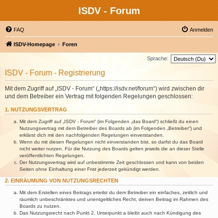
ISDV - Forum
FAQ
Anmelden
ISDV-Homepage
Foren
Sprache:
ISDV - Forum - Registrierung
Mit dem Zugriff auf „ISDV - Forum“ („https://isdv.net/forum“) wird zwischen dir
und dem Betreiber ein Vertrag mit folgenden Regelungen geschlossen:
1. NUTZUNGSVERTRAG
Mit dem Zugriff auf „ISDV - Forum“ (im Folgenden „das Board“) schließt du einen
Nutzungsvertrag mit dem Betreiber des Boards ab (im Folgenden „Betreiber“) und
erklärst dich mit den nachfolgenden Regelungen einverstanden.
Wenn du mit diesen Regelungen nicht einverstanden bist, so darfst du das Board
nicht weiter nutzen. Für die Nutzung des Boards gelten jeweils die an dieser Stelle
veröffentlichten Regelungen.
Der Nutzungsvertrag wird auf unbestimmte Zeit geschlossen und kann von beiden
Seiten ohne Einhaltung einer Frist jederzeit gekündigt werden.
2. EINRÄUMUNG VON NUTZUNGSRECHTEN
Mit dem Erstellen eines Beitrags erteilst du dem Betreiber ein einfaches, zeitlich und
räumlich unbeschränktes und unentgeltliches Recht, deinen Beitrag im Rahmen des
Boards zu nutzen.
Das Nutzungsrecht nach Punkt 2, Unterpunkt a bleibt auch nach Kündigung des