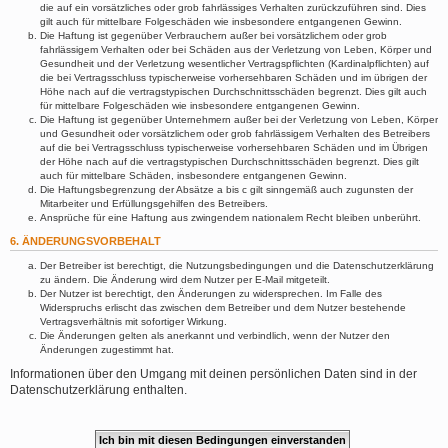
die auf ein vorsätzliches oder grob fahrlässiges Verhalten zurückzuführen sind. Dies
gilt auch für mittelbare Folgeschäden wie insbesondere entgangenen Gewinn.
Die Haftung ist gegenüber Verbrauchern außer bei vorsätzlichem oder grob
fahrlässigem Verhalten oder bei Schäden aus der Verletzung von Leben, Körper und
Gesundheit und der Verletzung wesentlicher Vertragspflichten (Kardinalpflichten) auf
die bei Vertragsschluss typischerweise vorhersehbaren Schäden und im übrigen der
Höhe nach auf die vertragstypischen Durchschnittsschäden begrenzt. Dies gilt auch
für mittelbare Folgeschäden wie insbesondere entgangenen Gewinn.
Die Haftung ist gegenüber Unternehmern außer bei der Verletzung von Leben, Körper
und Gesundheit oder vorsätzlichem oder grob fahrlässigem Verhalten des Betreibers
auf die bei Vertragsschluss typischerweise vorhersehbaren Schäden und im Übrigen
der Höhe nach auf die vertragstypischen Durchschnittsschäden begrenzt. Dies gilt
auch für mittelbare Schäden, insbesondere entgangenen Gewinn.
Die Haftungsbegrenzung der Absätze a bis c gilt sinngemäß auch zugunsten der
Mitarbeiter und Erfüllungsgehilfen des Betreibers.
Ansprüche für eine Haftung aus zwingendem nationalem Recht bleiben unberührt.
6. ÄNDERUNGSVORBEHALT
Der Betreiber ist berechtigt, die Nutzungsbedingungen und die Datenschutzerklärung
zu ändern. Die Änderung wird dem Nutzer per E-Mail mitgeteilt.
Der Nutzer ist berechtigt, den Änderungen zu widersprechen. Im Falle des
Widerspruchs erlischt das zwischen dem Betreiber und dem Nutzer bestehende
Vertragsverhältnis mit sofortiger Wirkung.
Die Änderungen gelten als anerkannt und verbindlich, wenn der Nutzer den
Änderungen zugestimmt hat.
Informationen über den Umgang mit deinen persönlichen Daten sind in der
Datenschutzerklärung enthalten.