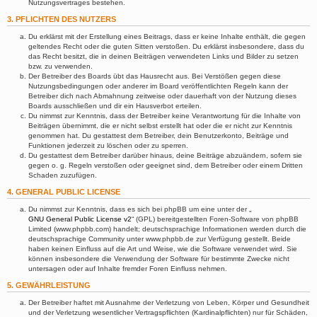
Nutzungsvertrages bestehen.
3. PFLICHTEN DES NUTZERS
Du erklärst mit der Erstellung eines Beitrags, dass er keine Inhalte enthält, die gegen
geltendes Recht oder die guten Sitten verstoßen. Du erklärst insbesondere, dass du
das Recht besitzt, die in deinen Beiträgen verwendeten Links und Bilder zu setzen
bzw. zu verwenden.
Der Betreiber des Boards übt das Hausrecht aus. Bei Verstößen gegen diese
Nutzungsbedingungen oder anderer im Board veröffentlichten Regeln kann der
Betreiber dich nach Abmahnung zeitweise oder dauerhaft von der Nutzung dieses
Boards ausschließen und dir ein Hausverbot erteilen.
Du nimmst zur Kenntnis, dass der Betreiber keine Verantwortung für die Inhalte von
Beiträgen übernimmt, die er nicht selbst erstellt hat oder die er nicht zur Kenntnis
genommen hat. Du gestattest dem Betreiber, dein Benutzerkonto, Beiträge und
Funktionen jederzeit zu löschen oder zu sperren.
Du gestattest dem Betreiber darüber hinaus, deine Beiträge abzuändern, sofern sie
gegen o. g. Regeln verstoßen oder geeignet sind, dem Betreiber oder einem Dritten
Schaden zuzufügen.
4. GENERAL PUBLIC LICENSE
Du nimmst zur Kenntnis, dass es sich bei phpBB um eine unter der „
GNU General Public License v2
“ (GPL) bereitgestellten Foren-Software von phpBB
Limited (www.phpbb.com) handelt; deutschsprachige Informationen werden durch die
deutschsprachige Community unter www.phpbb.de zur Verfügung gestellt. Beide
haben keinen Einfluss auf die Art und Weise, wie die Software verwendet wird. Sie
können insbesondere die Verwendung der Software für bestimmte Zwecke nicht
untersagen oder auf Inhalte fremder Foren Einfluss nehmen.
5. GEWÄHRLEISTUNG
Der Betreiber haftet mit Ausnahme der Verletzung von Leben, Körper und Gesundheit
und der Verletzung wesentlicher Vertragspflichten (Kardinalpflichten) nur für Schäden,