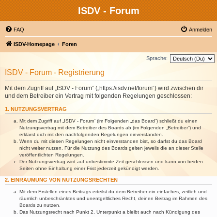
ISDV - Forum
FAQ
Anmelden
ISDV-Homepage
Foren
Sprache:
ISDV - Forum - Registrierung
Mit dem Zugriff auf „ISDV - Forum“ („https://isdv.net/forum“) wird zwischen dir
und dem Betreiber ein Vertrag mit folgenden Regelungen geschlossen:
1. NUTZUNGSVERTRAG
Mit dem Zugriff auf „ISDV - Forum“ (im Folgenden „das Board“) schließt du einen
Nutzungsvertrag mit dem Betreiber des Boards ab (im Folgenden „Betreiber“) und
erklärst dich mit den nachfolgenden Regelungen einverstanden.
Wenn du mit diesen Regelungen nicht einverstanden bist, so darfst du das Board
nicht weiter nutzen. Für die Nutzung des Boards gelten jeweils die an dieser Stelle
veröffentlichten Regelungen.
Der Nutzungsvertrag wird auf unbestimmte Zeit geschlossen und kann von beiden
Seiten ohne Einhaltung einer Frist jederzeit gekündigt werden.
2. EINRÄUMUNG VON NUTZUNGSRECHTEN
Mit dem Erstellen eines Beitrags erteilst du dem Betreiber ein einfaches, zeitlich und
räumlich unbeschränktes und unentgeltliches Recht, deinen Beitrag im Rahmen des
Boards zu nutzen.
Das Nutzungsrecht nach Punkt 2, Unterpunkt a bleibt auch nach Kündigung des