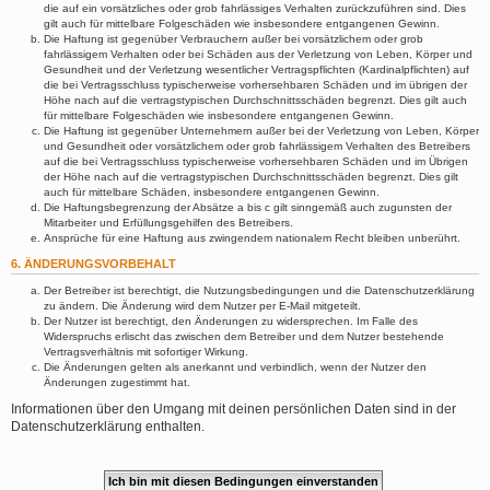
die auf ein vorsätzliches oder grob fahrlässiges Verhalten zurückzuführen sind. Dies
gilt auch für mittelbare Folgeschäden wie insbesondere entgangenen Gewinn.
Die Haftung ist gegenüber Verbrauchern außer bei vorsätzlichem oder grob
fahrlässigem Verhalten oder bei Schäden aus der Verletzung von Leben, Körper und
Gesundheit und der Verletzung wesentlicher Vertragspflichten (Kardinalpflichten) auf
die bei Vertragsschluss typischerweise vorhersehbaren Schäden und im übrigen der
Höhe nach auf die vertragstypischen Durchschnittsschäden begrenzt. Dies gilt auch
für mittelbare Folgeschäden wie insbesondere entgangenen Gewinn.
Die Haftung ist gegenüber Unternehmern außer bei der Verletzung von Leben, Körper
und Gesundheit oder vorsätzlichem oder grob fahrlässigem Verhalten des Betreibers
auf die bei Vertragsschluss typischerweise vorhersehbaren Schäden und im Übrigen
der Höhe nach auf die vertragstypischen Durchschnittsschäden begrenzt. Dies gilt
auch für mittelbare Schäden, insbesondere entgangenen Gewinn.
Die Haftungsbegrenzung der Absätze a bis c gilt sinngemäß auch zugunsten der
Mitarbeiter und Erfüllungsgehilfen des Betreibers.
Ansprüche für eine Haftung aus zwingendem nationalem Recht bleiben unberührt.
6. ÄNDERUNGSVORBEHALT
Der Betreiber ist berechtigt, die Nutzungsbedingungen und die Datenschutzerklärung
zu ändern. Die Änderung wird dem Nutzer per E-Mail mitgeteilt.
Der Nutzer ist berechtigt, den Änderungen zu widersprechen. Im Falle des
Widerspruchs erlischt das zwischen dem Betreiber und dem Nutzer bestehende
Vertragsverhältnis mit sofortiger Wirkung.
Die Änderungen gelten als anerkannt und verbindlich, wenn der Nutzer den
Änderungen zugestimmt hat.
Informationen über den Umgang mit deinen persönlichen Daten sind in der
Datenschutzerklärung enthalten.