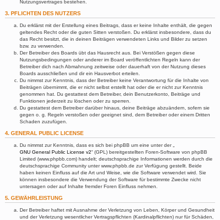
Nutzungsvertrages bestehen.
3. PFLICHTEN DES NUTZERS
Du erklärst mit der Erstellung eines Beitrags, dass er keine Inhalte enthält, die gegen
geltendes Recht oder die guten Sitten verstoßen. Du erklärst insbesondere, dass du
das Recht besitzt, die in deinen Beiträgen verwendeten Links und Bilder zu setzen
bzw. zu verwenden.
Der Betreiber des Boards übt das Hausrecht aus. Bei Verstößen gegen diese
Nutzungsbedingungen oder anderer im Board veröffentlichten Regeln kann der
Betreiber dich nach Abmahnung zeitweise oder dauerhaft von der Nutzung dieses
Boards ausschließen und dir ein Hausverbot erteilen.
Du nimmst zur Kenntnis, dass der Betreiber keine Verantwortung für die Inhalte von
Beiträgen übernimmt, die er nicht selbst erstellt hat oder die er nicht zur Kenntnis
genommen hat. Du gestattest dem Betreiber, dein Benutzerkonto, Beiträge und
Funktionen jederzeit zu löschen oder zu sperren.
Du gestattest dem Betreiber darüber hinaus, deine Beiträge abzuändern, sofern sie
gegen o. g. Regeln verstoßen oder geeignet sind, dem Betreiber oder einem Dritten
Schaden zuzufügen.
4. GENERAL PUBLIC LICENSE
Du nimmst zur Kenntnis, dass es sich bei phpBB um eine unter der „
GNU General Public License v2
“ (GPL) bereitgestellten Foren-Software von phpBB
Limited (www.phpbb.com) handelt; deutschsprachige Informationen werden durch die
deutschsprachige Community unter www.phpbb.de zur Verfügung gestellt. Beide
haben keinen Einfluss auf die Art und Weise, wie die Software verwendet wird. Sie
können insbesondere die Verwendung der Software für bestimmte Zwecke nicht
untersagen oder auf Inhalte fremder Foren Einfluss nehmen.
5. GEWÄHRLEISTUNG
Der Betreiber haftet mit Ausnahme der Verletzung von Leben, Körper und Gesundheit
und der Verletzung wesentlicher Vertragspflichten (Kardinalpflichten) nur für Schäden,