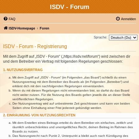
ISDV - Forum
FAQ
Anmelden
ISDV-Homepage
Foren
Sprache:
ISDV - Forum - Registrierung
Mit dem Zugriff auf „ISDV - Forum“ („https://isdv.net/forum“) wird zwischen dir
und dem Betreiber ein Vertrag mit folgenden Regelungen geschlossen:
1. NUTZUNGSVERTRAG
Mit dem Zugriff auf „ISDV - Forum“ (im Folgenden „das Board“) schließt du einen
Nutzungsvertrag mit dem Betreiber des Boards ab (im Folgenden „Betreiber“) und
erklärst dich mit den nachfolgenden Regelungen einverstanden.
Wenn du mit diesen Regelungen nicht einverstanden bist, so darfst du das Board
nicht weiter nutzen. Für die Nutzung des Boards gelten jeweils die an dieser Stelle
veröffentlichten Regelungen.
Der Nutzungsvertrag wird auf unbestimmte Zeit geschlossen und kann von beiden
Seiten ohne Einhaltung einer Frist jederzeit gekündigt werden.
2. EINRÄUMUNG VON NUTZUNGSRECHTEN
Mit dem Erstellen eines Beitrags erteilst du dem Betreiber ein einfaches, zeitlich und
räumlich unbeschränktes und unentgeltliches Recht, deinen Beitrag im Rahmen des
Boards zu nutzen.
Das Nutzungsrecht nach Punkt 2, Unterpunkt a bleibt auch nach Kündigung des