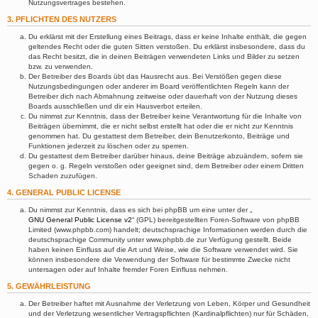
Nutzungsvertrages bestehen.
3. PFLICHTEN DES NUTZERS
Du erklärst mit der Erstellung eines Beitrags, dass er keine Inhalte enthält, die gegen
geltendes Recht oder die guten Sitten verstoßen. Du erklärst insbesondere, dass du
das Recht besitzt, die in deinen Beiträgen verwendeten Links und Bilder zu setzen
bzw. zu verwenden.
Der Betreiber des Boards übt das Hausrecht aus. Bei Verstößen gegen diese
Nutzungsbedingungen oder anderer im Board veröffentlichten Regeln kann der
Betreiber dich nach Abmahnung zeitweise oder dauerhaft von der Nutzung dieses
Boards ausschließen und dir ein Hausverbot erteilen.
Du nimmst zur Kenntnis, dass der Betreiber keine Verantwortung für die Inhalte von
Beiträgen übernimmt, die er nicht selbst erstellt hat oder die er nicht zur Kenntnis
genommen hat. Du gestattest dem Betreiber, dein Benutzerkonto, Beiträge und
Funktionen jederzeit zu löschen oder zu sperren.
Du gestattest dem Betreiber darüber hinaus, deine Beiträge abzuändern, sofern sie
gegen o. g. Regeln verstoßen oder geeignet sind, dem Betreiber oder einem Dritten
Schaden zuzufügen.
4. GENERAL PUBLIC LICENSE
Du nimmst zur Kenntnis, dass es sich bei phpBB um eine unter der „
GNU General Public License v2
“ (GPL) bereitgestellten Foren-Software von phpBB
Limited (www.phpbb.com) handelt; deutschsprachige Informationen werden durch die
deutschsprachige Community unter www.phpbb.de zur Verfügung gestellt. Beide
haben keinen Einfluss auf die Art und Weise, wie die Software verwendet wird. Sie
können insbesondere die Verwendung der Software für bestimmte Zwecke nicht
untersagen oder auf Inhalte fremder Foren Einfluss nehmen.
5. GEWÄHRLEISTUNG
Der Betreiber haftet mit Ausnahme der Verletzung von Leben, Körper und Gesundheit
und der Verletzung wesentlicher Vertragspflichten (Kardinalpflichten) nur für Schäden,