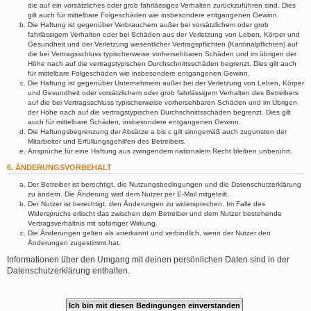
die auf ein vorsätzliches oder grob fahrlässiges Verhalten zurückzuführen sind. Dies
gilt auch für mittelbare Folgeschäden wie insbesondere entgangenen Gewinn.
Die Haftung ist gegenüber Verbrauchern außer bei vorsätzlichem oder grob
fahrlässigem Verhalten oder bei Schäden aus der Verletzung von Leben, Körper und
Gesundheit und der Verletzung wesentlicher Vertragspflichten (Kardinalpflichten) auf
die bei Vertragsschluss typischerweise vorhersehbaren Schäden und im übrigen der
Höhe nach auf die vertragstypischen Durchschnittsschäden begrenzt. Dies gilt auch
für mittelbare Folgeschäden wie insbesondere entgangenen Gewinn.
Die Haftung ist gegenüber Unternehmern außer bei der Verletzung von Leben, Körper
und Gesundheit oder vorsätzlichem oder grob fahrlässigem Verhalten des Betreibers
auf die bei Vertragsschluss typischerweise vorhersehbaren Schäden und im Übrigen
der Höhe nach auf die vertragstypischen Durchschnittsschäden begrenzt. Dies gilt
auch für mittelbare Schäden, insbesondere entgangenen Gewinn.
Die Haftungsbegrenzung der Absätze a bis c gilt sinngemäß auch zugunsten der
Mitarbeiter und Erfüllungsgehilfen des Betreibers.
Ansprüche für eine Haftung aus zwingendem nationalem Recht bleiben unberührt.
6. ÄNDERUNGSVORBEHALT
Der Betreiber ist berechtigt, die Nutzungsbedingungen und die Datenschutzerklärung
zu ändern. Die Änderung wird dem Nutzer per E-Mail mitgeteilt.
Der Nutzer ist berechtigt, den Änderungen zu widersprechen. Im Falle des
Widerspruchs erlischt das zwischen dem Betreiber und dem Nutzer bestehende
Vertragsverhältnis mit sofortiger Wirkung.
Die Änderungen gelten als anerkannt und verbindlich, wenn der Nutzer den
Änderungen zugestimmt hat.
Informationen über den Umgang mit deinen persönlichen Daten sind in der
Datenschutzerklärung enthalten.