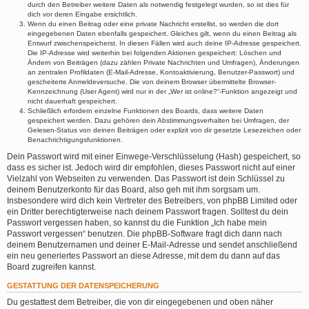
durch den Betreiber weitere Daten als notwendig festgelegt wurden, so ist dies für
dich vor deren Eingabe ersichtlich.
Wenn du einen Beitrag oder eine private Nachricht erstellst, so werden die dort
eingegebenen Daten ebenfalls gespeichert. Gleiches gilt, wenn du einen Beitrag als
Entwurf zwischenspeicherst. In diesen Fällen wird auch deine IP-Adresse gespeichert.
Die IP-Adresse wird weiterhin bei folgenden Aktionen gespeichert: Löschen und
Ändern von Beiträgen (dazu zählen Private Nachrichten und Umfragen), Änderungen
an zentralen Profildaten (E-Mail-Adresse, Kontoaktivierung, Benutzer-Passwort) und
gescheiterte Anmeldeversuche. Die von deinem Browser übermittelte Browser-
Kennzeichnung (User Agent) wird nur in der „Wer ist online?“-Funktion angezeigt und
nicht dauerhaft gespeichert.
Schließlich erfordern einzelne Funktionen des Boards, dass weitere Daten
gespeichert werden. Dazu gehören dein Abstimmungsverhalten bei Umfragen, der
Gelesen-Status von deinen Beiträgen oder explizit von dir gesetzte Lesezeichen oder
Benachrichtigungsfunktionen.
Dein Passwort wird mit einer Einwege-Verschlüsselung (Hash) gespeichert, so
dass es sicher ist. Jedoch wird dir empfohlen, dieses Passwort nicht auf einer
Vielzahl von Webseiten zu verwenden. Das Passwort ist dein Schlüssel zu
deinem Benutzerkonto für das Board, also geh mit ihm sorgsam um.
Insbesondere wird dich kein Vertreter des Betreibers, von phpBB Limited oder
ein Dritter berechtigterweise nach deinem Passwort fragen. Solltest du dein
Passwort vergessen haben, so kannst du die Funktion „Ich habe mein
Passwort vergessen“ benutzen. Die phpBB-Software fragt dich dann nach
deinem Benutzernamen und deiner E-Mail-Adresse und sendet anschließend
ein neu generiertes Passwort an diese Adresse, mit dem du dann auf das
Board zugreifen kannst.
GESTATTUNG DER DATENSPEICHERUNG
Du gestattest dem Betreiber, die von dir eingegebenen und oben näher