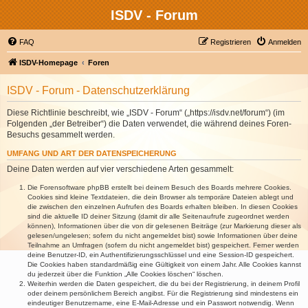
ISDV - Forum
FAQ
Registrieren
Anmelden
ISDV-Homepage
Foren
ISDV - Forum - Datenschutzerklärung
Diese Richtlinie beschreibt, wie „ISDV - Forum“ („https://isdv.net/forum“) (im
Folgenden „der Betreiber“) die Daten verwendet, die während deines Foren-
Besuchs gesammelt werden.
UMFANG UND ART DER DATENSPEICHERUNG
Deine Daten werden auf vier verschiedene Arten gesammelt:
Die Forensoftware phpBB erstellt bei deinem Besuch des Boards mehrere Cookies.
Cookies sind kleine Textdateien, die dein Browser als temporäre Dateien ablegt und
die zwischen den einzelnen Aufrufen des Boards erhalten bleiben. In diesen Cookies
sind die aktuelle ID deiner Sitzung (damit dir alle Seitenaufrufe zugeordnet werden
können), Informationen über die von dir gelesenen Beiträge (zur Markierung dieser als
gelesen/ungelesen; sofern du nicht angemeldet bist) sowie Informationen über deine
Teilnahme an Umfragen (sofern du nicht angemeldet bist) gespeichert. Ferner werden
deine Benutzer-ID, ein Authentifizierungsschlüssel und eine Session-ID gespeichert.
Die Cookies haben standardmäßig eine Gültigkeit von einem Jahr. Alle Cookies kannst
du jederzeit über die Funktion „Alle Cookies löschen“ löschen.
Weiterhin werden die Daten gespeichert, die du bei der Registrierung, in deinem Profil
oder deinem persönlichem Bereich angibst. Für die Registrierung sind mindestens ein
eindeutiger Benutzername, eine E-Mail-Adresse und ein Passwort notwendig. Wenn