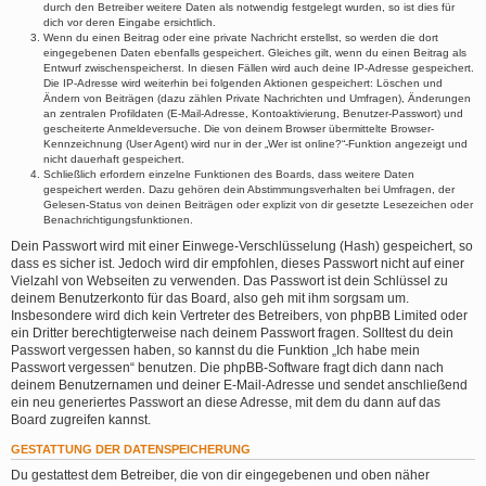
durch den Betreiber weitere Daten als notwendig festgelegt wurden, so ist dies für
dich vor deren Eingabe ersichtlich.
Wenn du einen Beitrag oder eine private Nachricht erstellst, so werden die dort
eingegebenen Daten ebenfalls gespeichert. Gleiches gilt, wenn du einen Beitrag als
Entwurf zwischenspeicherst. In diesen Fällen wird auch deine IP-Adresse gespeichert.
Die IP-Adresse wird weiterhin bei folgenden Aktionen gespeichert: Löschen und
Ändern von Beiträgen (dazu zählen Private Nachrichten und Umfragen), Änderungen
an zentralen Profildaten (E-Mail-Adresse, Kontoaktivierung, Benutzer-Passwort) und
gescheiterte Anmeldeversuche. Die von deinem Browser übermittelte Browser-
Kennzeichnung (User Agent) wird nur in der „Wer ist online?“-Funktion angezeigt und
nicht dauerhaft gespeichert.
Schließlich erfordern einzelne Funktionen des Boards, dass weitere Daten
gespeichert werden. Dazu gehören dein Abstimmungsverhalten bei Umfragen, der
Gelesen-Status von deinen Beiträgen oder explizit von dir gesetzte Lesezeichen oder
Benachrichtigungsfunktionen.
Dein Passwort wird mit einer Einwege-Verschlüsselung (Hash) gespeichert, so
dass es sicher ist. Jedoch wird dir empfohlen, dieses Passwort nicht auf einer
Vielzahl von Webseiten zu verwenden. Das Passwort ist dein Schlüssel zu
deinem Benutzerkonto für das Board, also geh mit ihm sorgsam um.
Insbesondere wird dich kein Vertreter des Betreibers, von phpBB Limited oder
ein Dritter berechtigterweise nach deinem Passwort fragen. Solltest du dein
Passwort vergessen haben, so kannst du die Funktion „Ich habe mein
Passwort vergessen“ benutzen. Die phpBB-Software fragt dich dann nach
deinem Benutzernamen und deiner E-Mail-Adresse und sendet anschließend
ein neu generiertes Passwort an diese Adresse, mit dem du dann auf das
Board zugreifen kannst.
GESTATTUNG DER DATENSPEICHERUNG
Du gestattest dem Betreiber, die von dir eingegebenen und oben näher