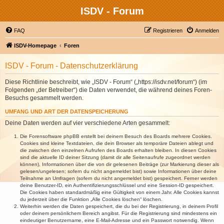
ISDV - Forum
FAQ
Registrieren
Anmelden
ISDV-Homepage
Foren
ISDV - Forum - Datenschutzerklärung
Diese Richtlinie beschreibt, wie „ISDV - Forum“ („https://isdv.net/forum“) (im
Folgenden „der Betreiber“) die Daten verwendet, die während deines Foren-
Besuchs gesammelt werden.
UMFANG UND ART DER DATENSPEICHERUNG
Deine Daten werden auf vier verschiedene Arten gesammelt:
Die Forensoftware phpBB erstellt bei deinem Besuch des Boards mehrere Cookies.
Cookies sind kleine Textdateien, die dein Browser als temporäre Dateien ablegt und
die zwischen den einzelnen Aufrufen des Boards erhalten bleiben. In diesen Cookies
sind die aktuelle ID deiner Sitzung (damit dir alle Seitenaufrufe zugeordnet werden
können), Informationen über die von dir gelesenen Beiträge (zur Markierung dieser als
gelesen/ungelesen; sofern du nicht angemeldet bist) sowie Informationen über deine
Teilnahme an Umfragen (sofern du nicht angemeldet bist) gespeichert. Ferner werden
deine Benutzer-ID, ein Authentifizierungsschlüssel und eine Session-ID gespeichert.
Die Cookies haben standardmäßig eine Gültigkeit von einem Jahr. Alle Cookies kannst
du jederzeit über die Funktion „Alle Cookies löschen“ löschen.
Weiterhin werden die Daten gespeichert, die du bei der Registrierung, in deinem Profil
oder deinem persönlichem Bereich angibst. Für die Registrierung sind mindestens ein
eindeutiger Benutzername, eine E-Mail-Adresse und ein Passwort notwendig. Wenn