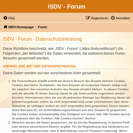
ISDV - Forum
FAQ
Registrieren
Anmelden
ISDV-Homepage
Foren
ISDV - Forum - Datenschutzerklärung
Diese Richtlinie beschreibt, wie „ISDV - Forum“ („https://isdv.net/forum“) (im
Folgenden „der Betreiber“) die Daten verwendet, die während deines Foren-
Besuchs gesammelt werden.
UMFANG UND ART DER DATENSPEICHERUNG
Deine Daten werden auf vier verschiedene Arten gesammelt:
Die Forensoftware phpBB erstellt bei deinem Besuch des Boards mehrere Cookies.
Cookies sind kleine Textdateien, die dein Browser als temporäre Dateien ablegt und
die zwischen den einzelnen Aufrufen des Boards erhalten bleiben. In diesen Cookies
sind die aktuelle ID deiner Sitzung (damit dir alle Seitenaufrufe zugeordnet werden
können), Informationen über die von dir gelesenen Beiträge (zur Markierung dieser als
gelesen/ungelesen; sofern du nicht angemeldet bist) sowie Informationen über deine
Teilnahme an Umfragen (sofern du nicht angemeldet bist) gespeichert. Ferner werden
deine Benutzer-ID, ein Authentifizierungsschlüssel und eine Session-ID gespeichert.
Die Cookies haben standardmäßig eine Gültigkeit von einem Jahr. Alle Cookies kannst
du jederzeit über die Funktion „Alle Cookies löschen“ löschen.
Weiterhin werden die Daten gespeichert, die du bei der Registrierung, in deinem Profil
oder deinem persönlichem Bereich angibst. Für die Registrierung sind mindestens ein
eindeutiger Benutzername, eine E-Mail-Adresse und ein Passwort notwendig. Wenn