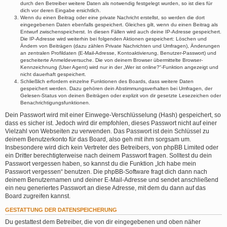
durch den Betreiber weitere Daten als notwendig festgelegt wurden, so ist dies für
dich vor deren Eingabe ersichtlich.
Wenn du einen Beitrag oder eine private Nachricht erstellst, so werden die dort
eingegebenen Daten ebenfalls gespeichert. Gleiches gilt, wenn du einen Beitrag als
Entwurf zwischenspeicherst. In diesen Fällen wird auch deine IP-Adresse gespeichert.
Die IP-Adresse wird weiterhin bei folgenden Aktionen gespeichert: Löschen und
Ändern von Beiträgen (dazu zählen Private Nachrichten und Umfragen), Änderungen
an zentralen Profildaten (E-Mail-Adresse, Kontoaktivierung, Benutzer-Passwort) und
gescheiterte Anmeldeversuche. Die von deinem Browser übermittelte Browser-
Kennzeichnung (User Agent) wird nur in der „Wer ist online?“-Funktion angezeigt und
nicht dauerhaft gespeichert.
Schließlich erfordern einzelne Funktionen des Boards, dass weitere Daten
gespeichert werden. Dazu gehören dein Abstimmungsverhalten bei Umfragen, der
Gelesen-Status von deinen Beiträgen oder explizit von dir gesetzte Lesezeichen oder
Benachrichtigungsfunktionen.
Dein Passwort wird mit einer Einwege-Verschlüsselung (Hash) gespeichert, so
dass es sicher ist. Jedoch wird dir empfohlen, dieses Passwort nicht auf einer
Vielzahl von Webseiten zu verwenden. Das Passwort ist dein Schlüssel zu
deinem Benutzerkonto für das Board, also geh mit ihm sorgsam um.
Insbesondere wird dich kein Vertreter des Betreibers, von phpBB Limited oder
ein Dritter berechtigterweise nach deinem Passwort fragen. Solltest du dein
Passwort vergessen haben, so kannst du die Funktion „Ich habe mein
Passwort vergessen“ benutzen. Die phpBB-Software fragt dich dann nach
deinem Benutzernamen und deiner E-Mail-Adresse und sendet anschließend
ein neu generiertes Passwort an diese Adresse, mit dem du dann auf das
Board zugreifen kannst.
GESTATTUNG DER DATENSPEICHERUNG
Du gestattest dem Betreiber, die von dir eingegebenen und oben näher