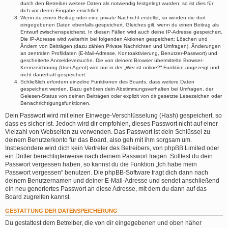
durch den Betreiber weitere Daten als notwendig festgelegt wurden, so ist dies für
dich vor deren Eingabe ersichtlich.
Wenn du einen Beitrag oder eine private Nachricht erstellst, so werden die dort
eingegebenen Daten ebenfalls gespeichert. Gleiches gilt, wenn du einen Beitrag als
Entwurf zwischenspeicherst. In diesen Fällen wird auch deine IP-Adresse gespeichert.
Die IP-Adresse wird weiterhin bei folgenden Aktionen gespeichert: Löschen und
Ändern von Beiträgen (dazu zählen Private Nachrichten und Umfragen), Änderungen
an zentralen Profildaten (E-Mail-Adresse, Kontoaktivierung, Benutzer-Passwort) und
gescheiterte Anmeldeversuche. Die von deinem Browser übermittelte Browser-
Kennzeichnung (User Agent) wird nur in der „Wer ist online?“-Funktion angezeigt und
nicht dauerhaft gespeichert.
Schließlich erfordern einzelne Funktionen des Boards, dass weitere Daten
gespeichert werden. Dazu gehören dein Abstimmungsverhalten bei Umfragen, der
Gelesen-Status von deinen Beiträgen oder explizit von dir gesetzte Lesezeichen oder
Benachrichtigungsfunktionen.
Dein Passwort wird mit einer Einwege-Verschlüsselung (Hash) gespeichert, so
dass es sicher ist. Jedoch wird dir empfohlen, dieses Passwort nicht auf einer
Vielzahl von Webseiten zu verwenden. Das Passwort ist dein Schlüssel zu
deinem Benutzerkonto für das Board, also geh mit ihm sorgsam um.
Insbesondere wird dich kein Vertreter des Betreibers, von phpBB Limited oder
ein Dritter berechtigterweise nach deinem Passwort fragen. Solltest du dein
Passwort vergessen haben, so kannst du die Funktion „Ich habe mein
Passwort vergessen“ benutzen. Die phpBB-Software fragt dich dann nach
deinem Benutzernamen und deiner E-Mail-Adresse und sendet anschließend
ein neu generiertes Passwort an diese Adresse, mit dem du dann auf das
Board zugreifen kannst.
GESTATTUNG DER DATENSPEICHERUNG
Du gestattest dem Betreiber, die von dir eingegebenen und oben näher