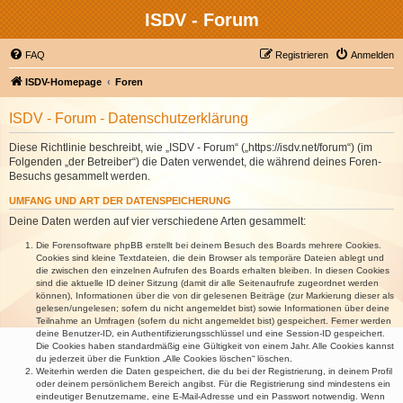
ISDV - Forum
FAQ
Registrieren
Anmelden
ISDV-Homepage
Foren
ISDV - Forum - Datenschutzerklärung
Diese Richtlinie beschreibt, wie „ISDV - Forum“ („https://isdv.net/forum“) (im
Folgenden „der Betreiber“) die Daten verwendet, die während deines Foren-
Besuchs gesammelt werden.
UMFANG UND ART DER DATENSPEICHERUNG
Deine Daten werden auf vier verschiedene Arten gesammelt:
Die Forensoftware phpBB erstellt bei deinem Besuch des Boards mehrere Cookies.
Cookies sind kleine Textdateien, die dein Browser als temporäre Dateien ablegt und
die zwischen den einzelnen Aufrufen des Boards erhalten bleiben. In diesen Cookies
sind die aktuelle ID deiner Sitzung (damit dir alle Seitenaufrufe zugeordnet werden
können), Informationen über die von dir gelesenen Beiträge (zur Markierung dieser als
gelesen/ungelesen; sofern du nicht angemeldet bist) sowie Informationen über deine
Teilnahme an Umfragen (sofern du nicht angemeldet bist) gespeichert. Ferner werden
deine Benutzer-ID, ein Authentifizierungsschlüssel und eine Session-ID gespeichert.
Die Cookies haben standardmäßig eine Gültigkeit von einem Jahr. Alle Cookies kannst
du jederzeit über die Funktion „Alle Cookies löschen“ löschen.
Weiterhin werden die Daten gespeichert, die du bei der Registrierung, in deinem Profil
oder deinem persönlichem Bereich angibst. Für die Registrierung sind mindestens ein
eindeutiger Benutzername, eine E-Mail-Adresse und ein Passwort notwendig. Wenn