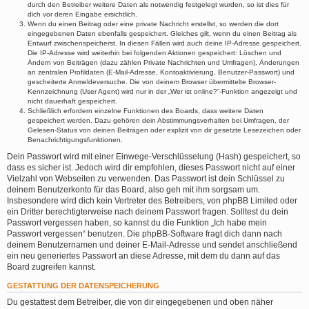
durch den Betreiber weitere Daten als notwendig festgelegt wurden, so ist dies für
dich vor deren Eingabe ersichtlich.
Wenn du einen Beitrag oder eine private Nachricht erstellst, so werden die dort
eingegebenen Daten ebenfalls gespeichert. Gleiches gilt, wenn du einen Beitrag als
Entwurf zwischenspeicherst. In diesen Fällen wird auch deine IP-Adresse gespeichert.
Die IP-Adresse wird weiterhin bei folgenden Aktionen gespeichert: Löschen und
Ändern von Beiträgen (dazu zählen Private Nachrichten und Umfragen), Änderungen
an zentralen Profildaten (E-Mail-Adresse, Kontoaktivierung, Benutzer-Passwort) und
gescheiterte Anmeldeversuche. Die von deinem Browser übermittelte Browser-
Kennzeichnung (User Agent) wird nur in der „Wer ist online?“-Funktion angezeigt und
nicht dauerhaft gespeichert.
Schließlich erfordern einzelne Funktionen des Boards, dass weitere Daten
gespeichert werden. Dazu gehören dein Abstimmungsverhalten bei Umfragen, der
Gelesen-Status von deinen Beiträgen oder explizit von dir gesetzte Lesezeichen oder
Benachrichtigungsfunktionen.
Dein Passwort wird mit einer Einwege-Verschlüsselung (Hash) gespeichert, so
dass es sicher ist. Jedoch wird dir empfohlen, dieses Passwort nicht auf einer
Vielzahl von Webseiten zu verwenden. Das Passwort ist dein Schlüssel zu
deinem Benutzerkonto für das Board, also geh mit ihm sorgsam um.
Insbesondere wird dich kein Vertreter des Betreibers, von phpBB Limited oder
ein Dritter berechtigterweise nach deinem Passwort fragen. Solltest du dein
Passwort vergessen haben, so kannst du die Funktion „Ich habe mein
Passwort vergessen“ benutzen. Die phpBB-Software fragt dich dann nach
deinem Benutzernamen und deiner E-Mail-Adresse und sendet anschließend
ein neu generiertes Passwort an diese Adresse, mit dem du dann auf das
Board zugreifen kannst.
GESTATTUNG DER DATENSPEICHERUNG
Du gestattest dem Betreiber, die von dir eingegebenen und oben näher