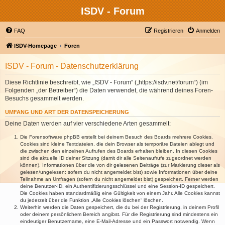
ISDV - Forum
FAQ
Registrieren
Anmelden
ISDV-Homepage
Foren
ISDV - Forum - Datenschutzerklärung
Diese Richtlinie beschreibt, wie „ISDV - Forum“ („https://isdv.net/forum“) (im
Folgenden „der Betreiber“) die Daten verwendet, die während deines Foren-
Besuchs gesammelt werden.
UMFANG UND ART DER DATENSPEICHERUNG
Deine Daten werden auf vier verschiedene Arten gesammelt:
Die Forensoftware phpBB erstellt bei deinem Besuch des Boards mehrere Cookies.
Cookies sind kleine Textdateien, die dein Browser als temporäre Dateien ablegt und
die zwischen den einzelnen Aufrufen des Boards erhalten bleiben. In diesen Cookies
sind die aktuelle ID deiner Sitzung (damit dir alle Seitenaufrufe zugeordnet werden
können), Informationen über die von dir gelesenen Beiträge (zur Markierung dieser als
gelesen/ungelesen; sofern du nicht angemeldet bist) sowie Informationen über deine
Teilnahme an Umfragen (sofern du nicht angemeldet bist) gespeichert. Ferner werden
deine Benutzer-ID, ein Authentifizierungsschlüssel und eine Session-ID gespeichert.
Die Cookies haben standardmäßig eine Gültigkeit von einem Jahr. Alle Cookies kannst
du jederzeit über die Funktion „Alle Cookies löschen“ löschen.
Weiterhin werden die Daten gespeichert, die du bei der Registrierung, in deinem Profil
oder deinem persönlichem Bereich angibst. Für die Registrierung sind mindestens ein
eindeutiger Benutzername, eine E-Mail-Adresse und ein Passwort notwendig. Wenn