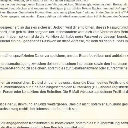
stgelegt wurden, so ist dies für dich vor deren Eingabe ersichtlich.
rden die dort eingegebenen Daten ebenfalls gespeichert. Gleiches gilt, wenn du einen Beitrag als
 gespeichert: Löschen und Ändern von Beiträgen (dazu zählen Private Nachrichten und Umfragen)
em Browser übermittelte Browser-Kennzeichnung (User Agent) wird nur in der „Wer ist online?“-F
re Daten gespeichert werden. Dazu gehören dein Abstimmungsverhalten bei Umfragen, der Gelesen
espeichert, so dass es sicher ist. Jedoch wird dir empfohlen, dieses Passwort ni
ard, also geh mit ihm sorgsam um. Insbesondere wird dich kein Vertreter des Betre
essen haben, so kannst du die Funktion „Ich habe mein Passwort vergessen“ benut
ßend ein neu generiertes Passwort an diese Adresse, mit dem du dann auf das Bo
en näher spezifizierten Daten zu speichern, um das Board betreiben und anbieten 
 Interessenabwägung zwischen deinen und seinen Interessen sowie den Interessen D
rowser-Kennung zu speichern, sofern dies zur Gefahrenabwehr oder zur rechtlichen
 zu ermöglichen. Du bist dir daher bewusst, dass die Daten deines Profils und die 
e Informationen nur für einen eingeschränkten Nutzerkreis (z. B. andere registriert
Forum oder kontaktiere den Betreiber. Die E-Mail-Adresse aus deinem Profil ist d
 deiner Zustimmung an Dritte weitergeben. Dies gilt nicht, sofern er auf Grund ge
urchsetzung rechtlicher Interessen erforderlich sind.
 dir angegebenen Kontaktdaten zu kontaktieren, sofern dies zur Übermittlung zentra
 du dies in deinem persönlichen Bereich gestattet hast.