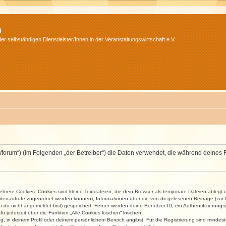
m
r selbständigen Dienstleister/Innen in der Veranstaltungswirtschaft e.V.
v.net/forum“) (im Folgenden „der Betreiber“) die Daten verwendet, die während dei
rere Cookies. Cookies sind kleine Textdateien, die dein Browser als temporäre Dateien ablegt 
 Seitenaufrufe zugeordnet werden können), Informationen über die von dir gelesenen Beiträge (zu
n du nicht angemeldet bist) gespeichert. Ferner werden deine Benutzer-ID, ein Authentifizierung
u jederzeit über die Funktion „Alle Cookies löschen“ löschen.
ng, in deinem Profil oder deinem persönlichem Bereich angibst. Für die Registrierung sind mind