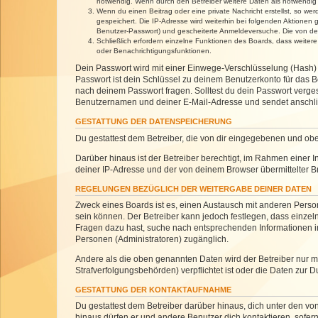
notwendig. Wenn durch den Betreiber weitere Daten als notwendig fe
Wenn du einen Beitrag oder eine private Nachricht erstellst, so we
gespeichert. Die IP-Adresse wird weiterhin bei folgenden Aktionen
Benutzer-Passwort) und gescheiterte Anmeldeversuche. Die von dein
Schließlich erfordern einzelne Funktionen des Boards, dass weite
oder Benachrichtigungsfunktionen.
Dein Passwort wird mit einer Einwege-Verschlüsselung (Hash) g
Passwort ist dein Schlüssel zu deinem Benutzerkonto für das Bo
nach deinem Passwort fragen. Solltest du dein Passwort verg
Benutzernamen und deiner E-Mail-Adresse und sendet anschlie
GESTATTUNG DER DATENSPEICHERUNG
Du gestattest dem Betreiber, die von dir eingegebenen und ob
Darüber hinaus ist der Betreiber berechtigt, im Rahmen einer
deiner IP-Adresse und der von deinem Browser übermittelter B
REGELUNGEN BEZÜGLICH DER WEITERGABE DEINER DATEN
Zweck eines Boards ist es, einen Austausch mit anderen Personen
sein können. Der Betreiber kann jedoch festlegen, dass einzeln
Fragen dazu hast, suche nach entsprechenden Informationen im 
Personen (Administratoren) zugänglich.
Andere als die oben genannten Daten wird der Betreiber nur mit
Strafverfolgungsbehörden) verpflichtet ist oder die Daten zur D
GESTATTUNG DER KONTAKTAUFNAHME
Du gestattest dem Betreiber darüber hinaus, dich unter den von
hinaus dürfen er und andere Benutzer dich kontaktieren, sofern