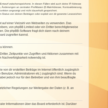
 Entwurf zwischenspeicherst. In diesen Fällen wird auch deine IP-Adresse
, Änderungen an zentralen Profildaten (E-Mail-Adresse, Kontoaktivierung,
unktion angezeigt und nicht dauerhaft gespeichert.
-Status von deinen Beiträgen oder explizit von dir gesetzte Lesezeichen
cht auf einer Vielzahl von Webseiten zu verwenden. Das
ibers, von phpBB Limited oder ein Dritter berechtigterweise
zen. Die phpBB-Software fragt dich dann nach deinem
ard zugreifen kannst.
zu können.
ritter, Zeitpunkte von Zugriffen und Aktionen zusammen mit
 Nachverfolgbarkeit notwendig ist.
von dir erstellten Beiträge im Internet öffentlich zugänglich
e Benutzer, Administratoren etc.) zugänglich sind. Wenn du
abei jedoch nur für den Betreiber und von ihm beauftragte
setzlicher Regelungen zur Weitergabe der Daten (z. B. an
ler Informationen über das Board erforderlich ist. Darüber