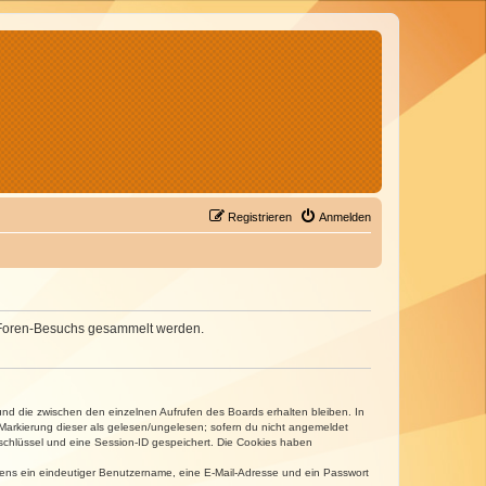
Registrieren
Anmelden
nes Foren-Besuchs gesammelt werden.
und die zwischen den einzelnen Aufrufen des Boards erhalten bleiben. In
r Markierung dieser als gelesen/ungelesen; sofern du nicht angemeldet
sschlüssel und eine Session-ID gespeichert. Die Cookies haben
estens ein eindeutiger Benutzername, eine E-Mail-Adresse und ein Passwort