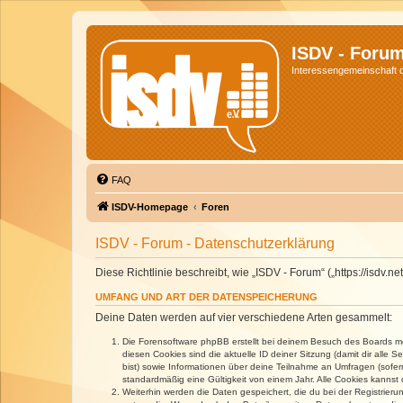
ISDV - Foru
Interessengemeinschaft de
FAQ
ISDV-Homepage
Foren
ISDV - Forum - Datenschutzerklärung
Diese Richtlinie beschreibt, wie „ISDV - Forum“ („https://isd
UMFANG UND ART DER DATENSPEICHERUNG
Deine Daten werden auf vier verschiedene Arten gesammelt:
Die Forensoftware phpBB erstellt bei deinem Besuch des Boards meh
diesen Cookies sind die aktuelle ID deiner Sitzung (damit dir alle
bist) sowie Informationen über deine Teilnahme an Umfragen (sofer
standardmäßig eine Gültigkeit von einem Jahr. Alle Cookies kannst d
Weiterhin werden die Daten gespeichert, die du bei der Registrieru