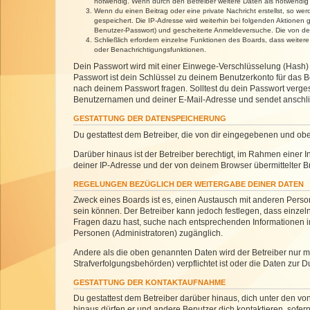
notwendig. Wenn durch den Betreiber weitere Daten als notwendig fe
Wenn du einen Beitrag oder eine private Nachricht erstellst, so we
gespeichert. Die IP-Adresse wird weiterhin bei folgenden Aktionen
Benutzer-Passwort) und gescheiterte Anmeldeversuche. Die von dein
Schließlich erfordern einzelne Funktionen des Boards, dass weite
oder Benachrichtigungsfunktionen.
Dein Passwort wird mit einer Einwege-Verschlüsselung (Hash) g
Passwort ist dein Schlüssel zu deinem Benutzerkonto für das Bo
nach deinem Passwort fragen. Solltest du dein Passwort verg
Benutzernamen und deiner E-Mail-Adresse und sendet anschlie
GESTATTUNG DER DATENSPEICHERUNG
Du gestattest dem Betreiber, die von dir eingegebenen und ob
Darüber hinaus ist der Betreiber berechtigt, im Rahmen einer
deiner IP-Adresse und der von deinem Browser übermittelter B
REGELUNGEN BEZÜGLICH DER WEITERGABE DEINER DATEN
Zweck eines Boards ist es, einen Austausch mit anderen Personen
sein können. Der Betreiber kann jedoch festlegen, dass einzeln
Fragen dazu hast, suche nach entsprechenden Informationen im 
Personen (Administratoren) zugänglich.
Andere als die oben genannten Daten wird der Betreiber nur mit
Strafverfolgungsbehörden) verpflichtet ist oder die Daten zur D
GESTATTUNG DER KONTAKTAUFNAHME
Du gestattest dem Betreiber darüber hinaus, dich unter den von
hinaus dürfen er und andere Benutzer dich kontaktieren, sofern