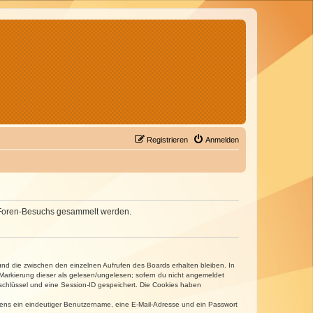
Registrieren
Anmelden
nes Foren-Besuchs gesammelt werden.
und die zwischen den einzelnen Aufrufen des Boards erhalten bleiben. In
r Markierung dieser als gelesen/ungelesen; sofern du nicht angemeldet
sschlüssel und eine Session-ID gespeichert. Die Cookies haben
estens ein eindeutiger Benutzername, eine E-Mail-Adresse und ein Passwort