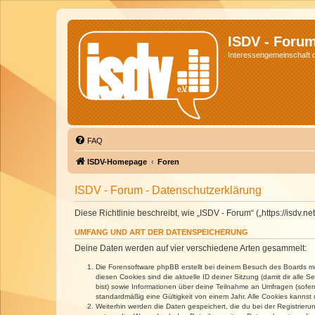
ISDV - Foru
Interessengemeinschaft de
FAQ
ISDV-Homepage
Foren
ISDV - Forum - Datenschutzerklärung
Diese Richtlinie beschreibt, wie „ISDV - Forum“ („https://isd
UMFANG UND ART DER DATENSPEICHERUNG
Deine Daten werden auf vier verschiedene Arten gesammelt:
Die Forensoftware phpBB erstellt bei deinem Besuch des Boards meh
diesen Cookies sind die aktuelle ID deiner Sitzung (damit dir alle
bist) sowie Informationen über deine Teilnahme an Umfragen (sofer
standardmäßig eine Gültigkeit von einem Jahr. Alle Cookies kannst d
Weiterhin werden die Daten gespeichert, die du bei der Registrieru