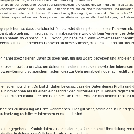
stgelegt wurden, so ist dies für dich vor deren Eingabe ersichtlich.
rden die dort eingegebenen Daten ebenfalls gespeichert. Gleiches gilt, wenn du einen Beitrag als
 gespeichert: Löschen und Ändern von Beiträgen (dazu zählen Private Nachrichten und Umfragen)
em Browser übermittelte Browser-Kennzeichnung (User Agent) wird nur in der „Wer ist online?“-F
re Daten gespeichert werden. Dazu gehören dein Abstimmungsverhalten bei Umfragen, der Gelesen
espeichert, so dass es sicher ist. Jedoch wird dir empfohlen, dieses Passwort ni
ard, also geh mit ihm sorgsam um. Insbesondere wird dich kein Vertreter des Betre
essen haben, so kannst du die Funktion „Ich habe mein Passwort vergessen“ benut
ßend ein neu generiertes Passwort an diese Adresse, mit dem du dann auf das Bo
en näher spezifizierten Daten zu speichern, um das Board betreiben und anbieten 
 Interessenabwägung zwischen deinen und seinen Interessen sowie den Interessen D
rowser-Kennung zu speichern, sofern dies zur Gefahrenabwehr oder zur rechtlichen
 zu ermöglichen. Du bist dir daher bewusst, dass die Daten deines Profils und die 
e Informationen nur für einen eingeschränkten Nutzerkreis (z. B. andere registriert
Forum oder kontaktiere den Betreiber. Die E-Mail-Adresse aus deinem Profil ist d
 deiner Zustimmung an Dritte weitergeben. Dies gilt nicht, sofern er auf Grund ge
urchsetzung rechtlicher Interessen erforderlich sind.
 dir angegebenen Kontaktdaten zu kontaktieren, sofern dies zur Übermittlung zentra
 du dies in deinem persönlichen Bereich gestattet hast.