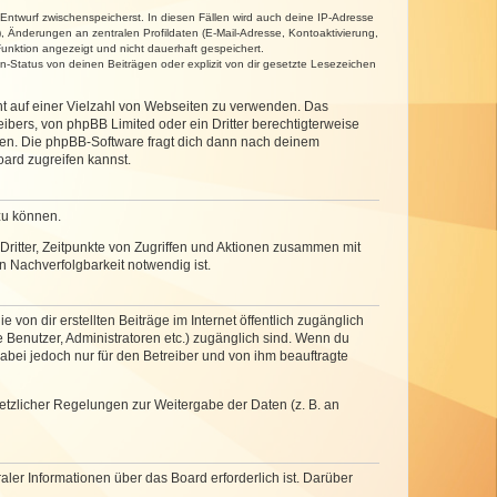
 Entwurf zwischenspeicherst. In diesen Fällen wird auch deine IP-Adresse
, Änderungen an zentralen Profildaten (E-Mail-Adresse, Kontoaktivierung,
unktion angezeigt und nicht dauerhaft gespeichert.
-Status von deinen Beiträgen oder explizit von dir gesetzte Lesezeichen
cht auf einer Vielzahl von Webseiten zu verwenden. Das
ibers, von phpBB Limited oder ein Dritter berechtigterweise
zen. Die phpBB-Software fragt dich dann nach deinem
ard zugreifen kannst.
zu können.
ritter, Zeitpunkte von Zugriffen und Aktionen zusammen mit
 Nachverfolgbarkeit notwendig ist.
von dir erstellten Beiträge im Internet öffentlich zugänglich
e Benutzer, Administratoren etc.) zugänglich sind. Wenn du
abei jedoch nur für den Betreiber und von ihm beauftragte
setzlicher Regelungen zur Weitergabe der Daten (z. B. an
ler Informationen über das Board erforderlich ist. Darüber