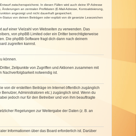
 Entwurf zwischenspeicherst. In diesen Fällen wird auch deine IP-Adresse
, Änderungen an zentralen Profildaten (E-Mail-Adresse, Kontoaktivierung,
unktion angezeigt und nicht dauerhaft gespeichert.
-Status von deinen Beiträgen oder explizit von dir gesetzte Lesezeichen
cht auf einer Vielzahl von Webseiten zu verwenden. Das
ibers, von phpBB Limited oder ein Dritter berechtigterweise
zen. Die phpBB-Software fragt dich dann nach deinem
ard zugreifen kannst.
zu können.
ritter, Zeitpunkte von Zugriffen und Aktionen zusammen mit
 Nachverfolgbarkeit notwendig ist.
von dir erstellten Beiträge im Internet öffentlich zugänglich
e Benutzer, Administratoren etc.) zugänglich sind. Wenn du
abei jedoch nur für den Betreiber und von ihm beauftragte
setzlicher Regelungen zur Weitergabe der Daten (z. B. an
ler Informationen über das Board erforderlich ist. Darüber