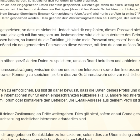
stgelegt wurden, so ist dies für dich vor deren Eingabe ersichtlich.
rden die dort eingegebenen Daten ebenfalls gespeichert. Gleiches gilt, wenn du einen Beitrag als
 gespeichert: Löschen und Ändern von Beiträgen (dazu zählen Private Nachrichten und Umfragen)
em Browser übermittelte Browser-Kennzeichnung (User Agent) wird nur in der „Wer ist online?“-F
re Daten gespeichert werden. Dazu gehören dein Abstimmungsverhalten bei Umfragen, der Gelesen
espeichert, so dass es sicher ist. Jedoch wird dir empfohlen, dieses Passwort ni
ard, also geh mit ihm sorgsam um. Insbesondere wird dich kein Vertreter des Betre
essen haben, so kannst du die Funktion „Ich habe mein Passwort vergessen“ benut
ßend ein neu generiertes Passwort an diese Adresse, mit dem du dann auf das Bo
en näher spezifizierten Daten zu speichern, um das Board betreiben und anbieten 
 Interessenabwägung zwischen deinen und seinen Interessen sowie den Interessen D
rowser-Kennung zu speichern, sofern dies zur Gefahrenabwehr oder zur rechtlichen
 zu ermöglichen. Du bist dir daher bewusst, dass die Daten deines Profils und die 
e Informationen nur für einen eingeschränkten Nutzerkreis (z. B. andere registriert
Forum oder kontaktiere den Betreiber. Die E-Mail-Adresse aus deinem Profil ist d
 deiner Zustimmung an Dritte weitergeben. Dies gilt nicht, sofern er auf Grund ge
urchsetzung rechtlicher Interessen erforderlich sind.
 dir angegebenen Kontaktdaten zu kontaktieren, sofern dies zur Übermittlung zentra
 du dies in deinem persönlichen Bereich gestattet hast.