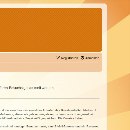
Registrieren
Anmelden
nes Foren-Besuchs gesammelt werden.
und die zwischen den einzelnen Aufrufen des Boards erhalten bleiben. In
r Markierung dieser als gelesen/ungelesen; sofern du nicht angemeldet
sschlüssel und eine Session-ID gespeichert. Die Cookies haben
estens ein eindeutiger Benutzername, eine E-Mail-Adresse und ein Passwort