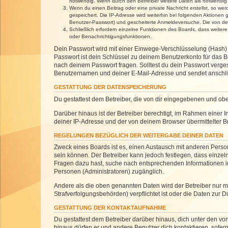
notwendig. Wenn durch den Betreiber weitere Daten als notwendig fe
Wenn du einen Beitrag oder eine private Nachricht erstellst, so we
gespeichert. Die IP-Adresse wird weiterhin bei folgenden Aktionen
Benutzer-Passwort) und gescheiterte Anmeldeversuche. Die von dein
Schließlich erfordern einzelne Funktionen des Boards, dass weite
oder Benachrichtigungsfunktionen.
Dein Passwort wird mit einer Einwege-Verschlüsselung (Hash) g
Passwort ist dein Schlüssel zu deinem Benutzerkonto für das Bo
nach deinem Passwort fragen. Solltest du dein Passwort verg
Benutzernamen und deiner E-Mail-Adresse und sendet anschlie
GESTATTUNG DER DATENSPEICHERUNG
Du gestattest dem Betreiber, die von dir eingegebenen und ob
Darüber hinaus ist der Betreiber berechtigt, im Rahmen einer
deiner IP-Adresse und der von deinem Browser übermittelter B
REGELUNGEN BEZÜGLICH DER WEITERGABE DEINER DATEN
Zweck eines Boards ist es, einen Austausch mit anderen Personen
sein können. Der Betreiber kann jedoch festlegen, dass einzeln
Fragen dazu hast, suche nach entsprechenden Informationen im 
Personen (Administratoren) zugänglich.
Andere als die oben genannten Daten wird der Betreiber nur mit
Strafverfolgungsbehörden) verpflichtet ist oder die Daten zur D
GESTATTUNG DER KONTAKTAUFNAHME
Du gestattest dem Betreiber darüber hinaus, dich unter den von
hinaus dürfen er und andere Benutzer dich kontaktieren, sofern