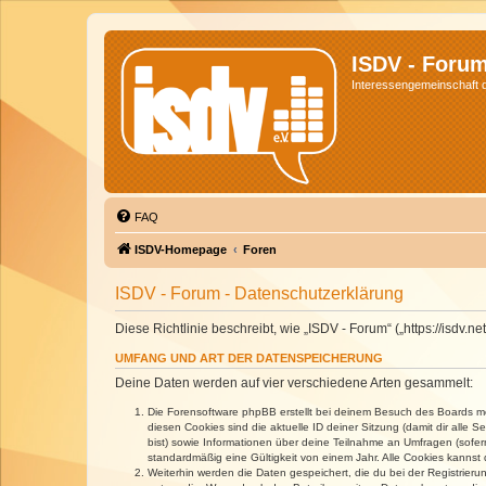
ISDV - Foru
Interessengemeinschaft de
FAQ
ISDV-Homepage
Foren
ISDV - Forum - Datenschutzerklärung
Diese Richtlinie beschreibt, wie „ISDV - Forum“ („https://isd
UMFANG UND ART DER DATENSPEICHERUNG
Deine Daten werden auf vier verschiedene Arten gesammelt:
Die Forensoftware phpBB erstellt bei deinem Besuch des Boards meh
diesen Cookies sind die aktuelle ID deiner Sitzung (damit dir alle
bist) sowie Informationen über deine Teilnahme an Umfragen (sofer
standardmäßig eine Gültigkeit von einem Jahr. Alle Cookies kannst d
Weiterhin werden die Daten gespeichert, die du bei der Registrieru