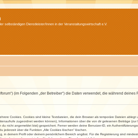
m
r selbständigen Dienstleister/Innen in der Veranstaltungswirtschaft e.V.
v.net/forum“) (im Folgenden „der Betreiber“) die Daten verwendet, die während dei
rere Cookies. Cookies sind kleine Textdateien, die dein Browser als temporäre Dateien ablegt 
 Seitenaufrufe zugeordnet werden können), Informationen über die von dir gelesenen Beiträge (zu
n du nicht angemeldet bist) gespeichert. Ferner werden deine Benutzer-ID, ein Authentifizierung
u jederzeit über die Funktion „Alle Cookies löschen“ löschen.
ng, in deinem Profil oder deinem persönlichem Bereich angibst. Für die Registrierung sind mind