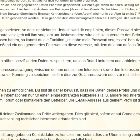
stgelegt wurden, so ist dies für dich vor deren Eingabe ersichtlich.
rden die dort eingegebenen Daten ebenfalls gespeichert. Gleiches gilt, wenn du einen Beitrag als
 gespeichert: Löschen und Ändern von Beiträgen (dazu zählen Private Nachrichten und Umfragen)
em Browser übermittelte Browser-Kennzeichnung (User Agent) wird nur in der „Wer ist online?“-F
re Daten gespeichert werden. Dazu gehören dein Abstimmungsverhalten bei Umfragen, der Gelesen
espeichert, so dass es sicher ist. Jedoch wird dir empfohlen, dieses Passwort ni
ard, also geh mit ihm sorgsam um. Insbesondere wird dich kein Vertreter des Betre
essen haben, so kannst du die Funktion „Ich habe mein Passwort vergessen“ benut
ßend ein neu generiertes Passwort an diese Adresse, mit dem du dann auf das Bo
en näher spezifizierten Daten zu speichern, um das Board betreiben und anbieten 
 Interessenabwägung zwischen deinen und seinen Interessen sowie den Interessen D
rowser-Kennung zu speichern, sofern dies zur Gefahrenabwehr oder zur rechtlichen
 zu ermöglichen. Du bist dir daher bewusst, dass die Daten deines Profils und die 
e Informationen nur für einen eingeschränkten Nutzerkreis (z. B. andere registriert
Forum oder kontaktiere den Betreiber. Die E-Mail-Adresse aus deinem Profil ist d
 deiner Zustimmung an Dritte weitergeben. Dies gilt nicht, sofern er auf Grund ge
urchsetzung rechtlicher Interessen erforderlich sind.
 dir angegebenen Kontaktdaten zu kontaktieren, sofern dies zur Übermittlung zentra
 du dies in deinem persönlichen Bereich gestattet hast.