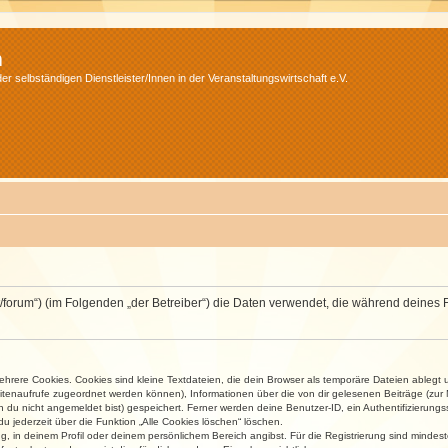
m
r selbständigen Dienstleister/Innen in der Veranstaltungswirtschaft e.V.
v.net/forum“) (im Folgenden „der Betreiber“) die Daten verwendet, die während dei
rere Cookies. Cookies sind kleine Textdateien, die dein Browser als temporäre Dateien ablegt 
 Seitenaufrufe zugeordnet werden können), Informationen über die von dir gelesenen Beiträge (zu
n du nicht angemeldet bist) gespeichert. Ferner werden deine Benutzer-ID, ein Authentifizierung
u jederzeit über die Funktion „Alle Cookies löschen“ löschen.
ng, in deinem Profil oder deinem persönlichem Bereich angibst. Für die Registrierung sind mind