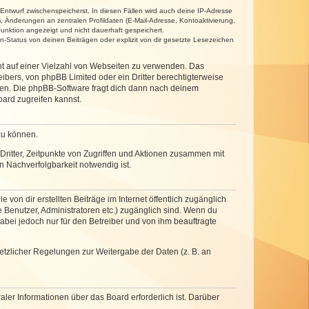
 Entwurf zwischenspeicherst. In diesen Fällen wird auch deine IP-Adresse
, Änderungen an zentralen Profildaten (E-Mail-Adresse, Kontoaktivierung,
unktion angezeigt und nicht dauerhaft gespeichert.
-Status von deinen Beiträgen oder explizit von dir gesetzte Lesezeichen
cht auf einer Vielzahl von Webseiten zu verwenden. Das
ibers, von phpBB Limited oder ein Dritter berechtigterweise
zen. Die phpBB-Software fragt dich dann nach deinem
ard zugreifen kannst.
zu können.
ritter, Zeitpunkte von Zugriffen und Aktionen zusammen mit
 Nachverfolgbarkeit notwendig ist.
von dir erstellten Beiträge im Internet öffentlich zugänglich
e Benutzer, Administratoren etc.) zugänglich sind. Wenn du
abei jedoch nur für den Betreiber und von ihm beauftragte
setzlicher Regelungen zur Weitergabe der Daten (z. B. an
ler Informationen über das Board erforderlich ist. Darüber