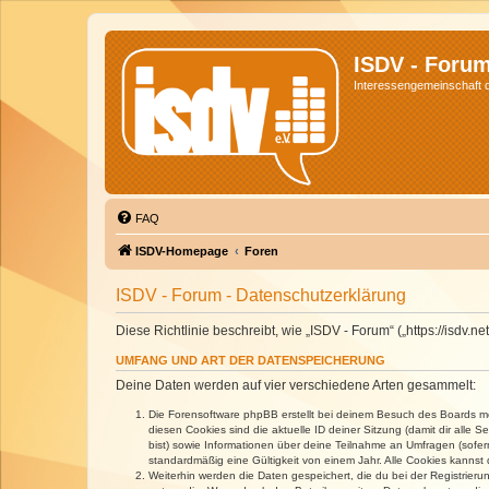
ISDV - Foru
Interessengemeinschaft de
FAQ
ISDV-Homepage
Foren
ISDV - Forum - Datenschutzerklärung
Diese Richtlinie beschreibt, wie „ISDV - Forum“ („https://isd
UMFANG UND ART DER DATENSPEICHERUNG
Deine Daten werden auf vier verschiedene Arten gesammelt:
Die Forensoftware phpBB erstellt bei deinem Besuch des Boards meh
diesen Cookies sind die aktuelle ID deiner Sitzung (damit dir alle
bist) sowie Informationen über deine Teilnahme an Umfragen (sofer
standardmäßig eine Gültigkeit von einem Jahr. Alle Cookies kannst d
Weiterhin werden die Daten gespeichert, die du bei der Registrieru