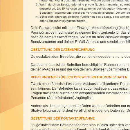
notwendig. Wenn durch den Betreiber weitere Daten als notwendig fe
Wenn du einen Beitrag oder eine private Nachricht erstellst, so we
gespeichert. Die IP-Adresse wird weiterhin bei folgenden Aktionen
Benutzer-Passwort) und gescheiterte Anmeldeversuche. Die von dein
Schließlich erfordern einzelne Funktionen des Boards, dass weite
oder Benachrichtigungsfunktionen.
Dein Passwort wird mit einer Einwege-Verschlüsselung (Hash) g
Passwort ist dein Schlüssel zu deinem Benutzerkonto für das Bo
nach deinem Passwort fragen. Solltest du dein Passwort verg
Benutzernamen und deiner E-Mail-Adresse und sendet anschlie
GESTATTUNG DER DATENSPEICHERUNG
Du gestattest dem Betreiber, die von dir eingegebenen und ob
Darüber hinaus ist der Betreiber berechtigt, im Rahmen einer
deiner IP-Adresse und der von deinem Browser übermittelter B
REGELUNGEN BEZÜGLICH DER WEITERGABE DEINER DATEN
Zweck eines Boards ist es, einen Austausch mit anderen Personen
sein können. Der Betreiber kann jedoch festlegen, dass einzeln
Fragen dazu hast, suche nach entsprechenden Informationen im 
Personen (Administratoren) zugänglich.
Andere als die oben genannten Daten wird der Betreiber nur mit
Strafverfolgungsbehörden) verpflichtet ist oder die Daten zur D
GESTATTUNG DER KONTAKTAUFNAHME
Du gestattest dem Betreiber darüber hinaus, dich unter den von
hinaus dürfen er und andere Benutzer dich kontaktieren, sofern