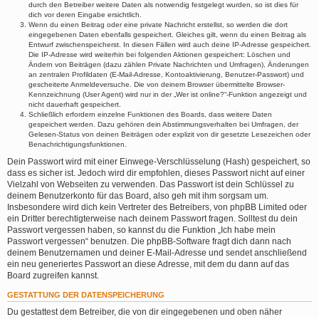
durch den Betreiber weitere Daten als notwendig festgelegt wurden, so ist dies für
dich vor deren Eingabe ersichtlich.
Wenn du einen Beitrag oder eine private Nachricht erstellst, so werden die dort
eingegebenen Daten ebenfalls gespeichert. Gleiches gilt, wenn du einen Beitrag als
Entwurf zwischenspeicherst. In diesen Fällen wird auch deine IP-Adresse gespeichert.
Die IP-Adresse wird weiterhin bei folgenden Aktionen gespeichert: Löschen und
Ändern von Beiträgen (dazu zählen Private Nachrichten und Umfragen), Änderungen
an zentralen Profildaten (E-Mail-Adresse, Kontoaktivierung, Benutzer-Passwort) und
gescheiterte Anmeldeversuche. Die von deinem Browser übermittelte Browser-
Kennzeichnung (User Agent) wird nur in der „Wer ist online?“-Funktion angezeigt und
nicht dauerhaft gespeichert.
Schließlich erfordern einzelne Funktionen des Boards, dass weitere Daten
gespeichert werden. Dazu gehören dein Abstimmungsverhalten bei Umfragen, der
Gelesen-Status von deinen Beiträgen oder explizit von dir gesetzte Lesezeichen oder
Benachrichtigungsfunktionen.
Dein Passwort wird mit einer Einwege-Verschlüsselung (Hash) gespeichert, so
dass es sicher ist. Jedoch wird dir empfohlen, dieses Passwort nicht auf einer
Vielzahl von Webseiten zu verwenden. Das Passwort ist dein Schlüssel zu
deinem Benutzerkonto für das Board, also geh mit ihm sorgsam um.
Insbesondere wird dich kein Vertreter des Betreibers, von phpBB Limited oder
ein Dritter berechtigterweise nach deinem Passwort fragen. Solltest du dein
Passwort vergessen haben, so kannst du die Funktion „Ich habe mein
Passwort vergessen“ benutzen. Die phpBB-Software fragt dich dann nach
deinem Benutzernamen und deiner E-Mail-Adresse und sendet anschließend
ein neu generiertes Passwort an diese Adresse, mit dem du dann auf das
Board zugreifen kannst.
GESTATTUNG DER DATENSPEICHERUNG
Du gestattest dem Betreiber, die von dir eingegebenen und oben näher