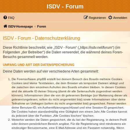
ISDV - Forum
FAQ
Registrieren
Anmelden
ISDV-Homepage
Foren
ISDV - Forum - Datenschutzerklärung
Diese Richtlinie beschreibt, wie „ISDV - Forum“ („https://isdv.net/forum“) (im
Folgenden „der Betreiber“) die Daten verwendet, die während deines Foren-
Besuchs gesammelt werden.
UMFANG UND ART DER DATENSPEICHERUNG
Deine Daten werden auf vier verschiedene Arten gesammelt:
Die Forensoftware phpBB erstellt bei deinem Besuch des Boards mehrere Cookies.
Cookies sind kleine Textdateien, die dein Browser als temporäre Dateien ablegt und
die zwischen den einzelnen Aufrufen des Boards erhalten bleiben. In diesen Cookies
sind die aktuelle ID deiner Sitzung (damit dir alle Seitenaufrufe zugeordnet werden
können), Informationen über die von dir gelesenen Beiträge (zur Markierung dieser als
gelesen/ungelesen; sofern du nicht angemeldet bist) sowie Informationen über deine
Teilnahme an Umfragen (sofern du nicht angemeldet bist) gespeichert. Ferner werden
deine Benutzer-ID, ein Authentifizierungsschlüssel und eine Session-ID gespeichert.
Die Cookies haben standardmäßig eine Gültigkeit von einem Jahr. Alle Cookies kannst
du jederzeit über die Funktion „Alle Cookies löschen“ löschen.
Weiterhin werden die Daten gespeichert, die du bei der Registrierung, in deinem Profil
oder deinem persönlichem Bereich angibst. Für die Registrierung sind mindestens ein
eindeutiger Benutzername, eine E-Mail-Adresse und ein Passwort notwendig. Wenn