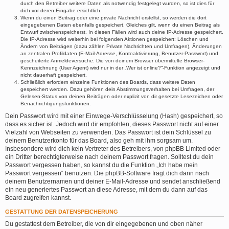
durch den Betreiber weitere Daten als notwendig festgelegt wurden, so ist dies für
dich vor deren Eingabe ersichtlich.
Wenn du einen Beitrag oder eine private Nachricht erstellst, so werden die dort
eingegebenen Daten ebenfalls gespeichert. Gleiches gilt, wenn du einen Beitrag als
Entwurf zwischenspeicherst. In diesen Fällen wird auch deine IP-Adresse gespeichert.
Die IP-Adresse wird weiterhin bei folgenden Aktionen gespeichert: Löschen und
Ändern von Beiträgen (dazu zählen Private Nachrichten und Umfragen), Änderungen
an zentralen Profildaten (E-Mail-Adresse, Kontoaktivierung, Benutzer-Passwort) und
gescheiterte Anmeldeversuche. Die von deinem Browser übermittelte Browser-
Kennzeichnung (User Agent) wird nur in der „Wer ist online?“-Funktion angezeigt und
nicht dauerhaft gespeichert.
Schließlich erfordern einzelne Funktionen des Boards, dass weitere Daten
gespeichert werden. Dazu gehören dein Abstimmungsverhalten bei Umfragen, der
Gelesen-Status von deinen Beiträgen oder explizit von dir gesetzte Lesezeichen oder
Benachrichtigungsfunktionen.
Dein Passwort wird mit einer Einwege-Verschlüsselung (Hash) gespeichert, so
dass es sicher ist. Jedoch wird dir empfohlen, dieses Passwort nicht auf einer
Vielzahl von Webseiten zu verwenden. Das Passwort ist dein Schlüssel zu
deinem Benutzerkonto für das Board, also geh mit ihm sorgsam um.
Insbesondere wird dich kein Vertreter des Betreibers, von phpBB Limited oder
ein Dritter berechtigterweise nach deinem Passwort fragen. Solltest du dein
Passwort vergessen haben, so kannst du die Funktion „Ich habe mein
Passwort vergessen“ benutzen. Die phpBB-Software fragt dich dann nach
deinem Benutzernamen und deiner E-Mail-Adresse und sendet anschließend
ein neu generiertes Passwort an diese Adresse, mit dem du dann auf das
Board zugreifen kannst.
GESTATTUNG DER DATENSPEICHERUNG
Du gestattest dem Betreiber, die von dir eingegebenen und oben näher