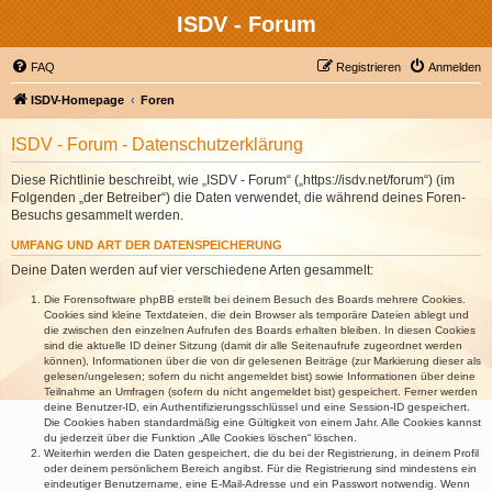
ISDV - Forum
FAQ
Registrieren
Anmelden
ISDV-Homepage
Foren
ISDV - Forum - Datenschutzerklärung
Diese Richtlinie beschreibt, wie „ISDV - Forum“ („https://isdv.net/forum“) (im
Folgenden „der Betreiber“) die Daten verwendet, die während deines Foren-
Besuchs gesammelt werden.
UMFANG UND ART DER DATENSPEICHERUNG
Deine Daten werden auf vier verschiedene Arten gesammelt:
Die Forensoftware phpBB erstellt bei deinem Besuch des Boards mehrere Cookies.
Cookies sind kleine Textdateien, die dein Browser als temporäre Dateien ablegt und
die zwischen den einzelnen Aufrufen des Boards erhalten bleiben. In diesen Cookies
sind die aktuelle ID deiner Sitzung (damit dir alle Seitenaufrufe zugeordnet werden
können), Informationen über die von dir gelesenen Beiträge (zur Markierung dieser als
gelesen/ungelesen; sofern du nicht angemeldet bist) sowie Informationen über deine
Teilnahme an Umfragen (sofern du nicht angemeldet bist) gespeichert. Ferner werden
deine Benutzer-ID, ein Authentifizierungsschlüssel und eine Session-ID gespeichert.
Die Cookies haben standardmäßig eine Gültigkeit von einem Jahr. Alle Cookies kannst
du jederzeit über die Funktion „Alle Cookies löschen“ löschen.
Weiterhin werden die Daten gespeichert, die du bei der Registrierung, in deinem Profil
oder deinem persönlichem Bereich angibst. Für die Registrierung sind mindestens ein
eindeutiger Benutzername, eine E-Mail-Adresse und ein Passwort notwendig. Wenn