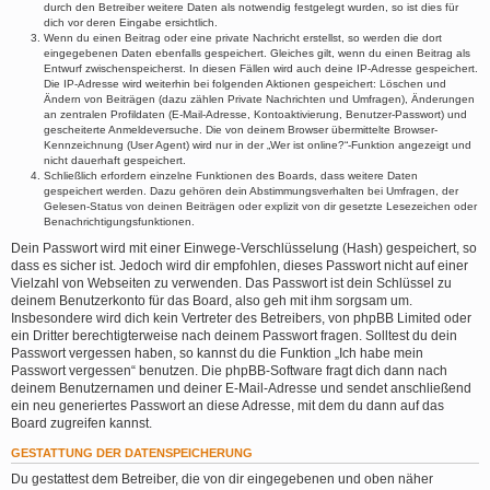
durch den Betreiber weitere Daten als notwendig festgelegt wurden, so ist dies für
dich vor deren Eingabe ersichtlich.
Wenn du einen Beitrag oder eine private Nachricht erstellst, so werden die dort
eingegebenen Daten ebenfalls gespeichert. Gleiches gilt, wenn du einen Beitrag als
Entwurf zwischenspeicherst. In diesen Fällen wird auch deine IP-Adresse gespeichert.
Die IP-Adresse wird weiterhin bei folgenden Aktionen gespeichert: Löschen und
Ändern von Beiträgen (dazu zählen Private Nachrichten und Umfragen), Änderungen
an zentralen Profildaten (E-Mail-Adresse, Kontoaktivierung, Benutzer-Passwort) und
gescheiterte Anmeldeversuche. Die von deinem Browser übermittelte Browser-
Kennzeichnung (User Agent) wird nur in der „Wer ist online?“-Funktion angezeigt und
nicht dauerhaft gespeichert.
Schließlich erfordern einzelne Funktionen des Boards, dass weitere Daten
gespeichert werden. Dazu gehören dein Abstimmungsverhalten bei Umfragen, der
Gelesen-Status von deinen Beiträgen oder explizit von dir gesetzte Lesezeichen oder
Benachrichtigungsfunktionen.
Dein Passwort wird mit einer Einwege-Verschlüsselung (Hash) gespeichert, so
dass es sicher ist. Jedoch wird dir empfohlen, dieses Passwort nicht auf einer
Vielzahl von Webseiten zu verwenden. Das Passwort ist dein Schlüssel zu
deinem Benutzerkonto für das Board, also geh mit ihm sorgsam um.
Insbesondere wird dich kein Vertreter des Betreibers, von phpBB Limited oder
ein Dritter berechtigterweise nach deinem Passwort fragen. Solltest du dein
Passwort vergessen haben, so kannst du die Funktion „Ich habe mein
Passwort vergessen“ benutzen. Die phpBB-Software fragt dich dann nach
deinem Benutzernamen und deiner E-Mail-Adresse und sendet anschließend
ein neu generiertes Passwort an diese Adresse, mit dem du dann auf das
Board zugreifen kannst.
GESTATTUNG DER DATENSPEICHERUNG
Du gestattest dem Betreiber, die von dir eingegebenen und oben näher