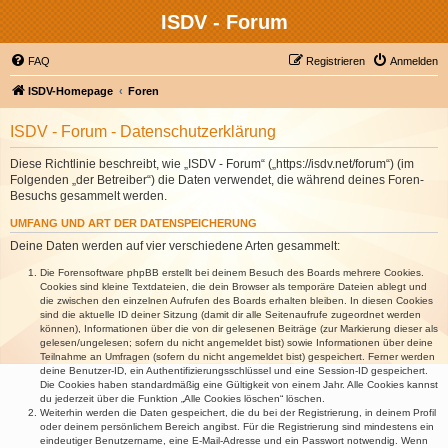
ISDV - Forum
FAQ
Registrieren
Anmelden
ISDV-Homepage
Foren
ISDV - Forum - Datenschutzerklärung
Diese Richtlinie beschreibt, wie „ISDV - Forum“ („https://isdv.net/forum“) (im
Folgenden „der Betreiber“) die Daten verwendet, die während deines Foren-
Besuchs gesammelt werden.
UMFANG UND ART DER DATENSPEICHERUNG
Deine Daten werden auf vier verschiedene Arten gesammelt:
Die Forensoftware phpBB erstellt bei deinem Besuch des Boards mehrere Cookies.
Cookies sind kleine Textdateien, die dein Browser als temporäre Dateien ablegt und
die zwischen den einzelnen Aufrufen des Boards erhalten bleiben. In diesen Cookies
sind die aktuelle ID deiner Sitzung (damit dir alle Seitenaufrufe zugeordnet werden
können), Informationen über die von dir gelesenen Beiträge (zur Markierung dieser als
gelesen/ungelesen; sofern du nicht angemeldet bist) sowie Informationen über deine
Teilnahme an Umfragen (sofern du nicht angemeldet bist) gespeichert. Ferner werden
deine Benutzer-ID, ein Authentifizierungsschlüssel und eine Session-ID gespeichert.
Die Cookies haben standardmäßig eine Gültigkeit von einem Jahr. Alle Cookies kannst
du jederzeit über die Funktion „Alle Cookies löschen“ löschen.
Weiterhin werden die Daten gespeichert, die du bei der Registrierung, in deinem Profil
oder deinem persönlichem Bereich angibst. Für die Registrierung sind mindestens ein
eindeutiger Benutzername, eine E-Mail-Adresse und ein Passwort notwendig. Wenn