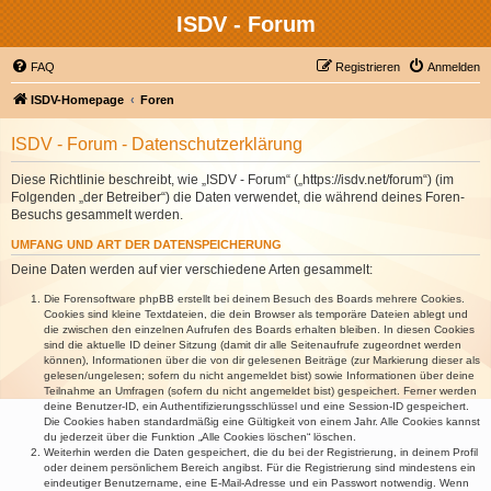
ISDV - Forum
FAQ
Registrieren
Anmelden
ISDV-Homepage
Foren
ISDV - Forum - Datenschutzerklärung
Diese Richtlinie beschreibt, wie „ISDV - Forum“ („https://isdv.net/forum“) (im
Folgenden „der Betreiber“) die Daten verwendet, die während deines Foren-
Besuchs gesammelt werden.
UMFANG UND ART DER DATENSPEICHERUNG
Deine Daten werden auf vier verschiedene Arten gesammelt:
Die Forensoftware phpBB erstellt bei deinem Besuch des Boards mehrere Cookies.
Cookies sind kleine Textdateien, die dein Browser als temporäre Dateien ablegt und
die zwischen den einzelnen Aufrufen des Boards erhalten bleiben. In diesen Cookies
sind die aktuelle ID deiner Sitzung (damit dir alle Seitenaufrufe zugeordnet werden
können), Informationen über die von dir gelesenen Beiträge (zur Markierung dieser als
gelesen/ungelesen; sofern du nicht angemeldet bist) sowie Informationen über deine
Teilnahme an Umfragen (sofern du nicht angemeldet bist) gespeichert. Ferner werden
deine Benutzer-ID, ein Authentifizierungsschlüssel und eine Session-ID gespeichert.
Die Cookies haben standardmäßig eine Gültigkeit von einem Jahr. Alle Cookies kannst
du jederzeit über die Funktion „Alle Cookies löschen“ löschen.
Weiterhin werden die Daten gespeichert, die du bei der Registrierung, in deinem Profil
oder deinem persönlichem Bereich angibst. Für die Registrierung sind mindestens ein
eindeutiger Benutzername, eine E-Mail-Adresse und ein Passwort notwendig. Wenn