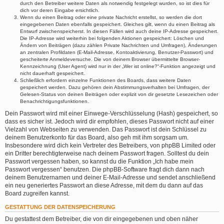
durch den Betreiber weitere Daten als notwendig festgelegt wurden, so ist dies für
dich vor deren Eingabe ersichtlich.
Wenn du einen Beitrag oder eine private Nachricht erstellst, so werden die dort
eingegebenen Daten ebenfalls gespeichert. Gleiches gilt, wenn du einen Beitrag als
Entwurf zwischenspeicherst. In diesen Fällen wird auch deine IP-Adresse gespeichert.
Die IP-Adresse wird weiterhin bei folgenden Aktionen gespeichert: Löschen und
Ändern von Beiträgen (dazu zählen Private Nachrichten und Umfragen), Änderungen
an zentralen Profildaten (E-Mail-Adresse, Kontoaktivierung, Benutzer-Passwort) und
gescheiterte Anmeldeversuche. Die von deinem Browser übermittelte Browser-
Kennzeichnung (User Agent) wird nur in der „Wer ist online?“-Funktion angezeigt und
nicht dauerhaft gespeichert.
Schließlich erfordern einzelne Funktionen des Boards, dass weitere Daten
gespeichert werden. Dazu gehören dein Abstimmungsverhalten bei Umfragen, der
Gelesen-Status von deinen Beiträgen oder explizit von dir gesetzte Lesezeichen oder
Benachrichtigungsfunktionen.
Dein Passwort wird mit einer Einwege-Verschlüsselung (Hash) gespeichert, so
dass es sicher ist. Jedoch wird dir empfohlen, dieses Passwort nicht auf einer
Vielzahl von Webseiten zu verwenden. Das Passwort ist dein Schlüssel zu
deinem Benutzerkonto für das Board, also geh mit ihm sorgsam um.
Insbesondere wird dich kein Vertreter des Betreibers, von phpBB Limited oder
ein Dritter berechtigterweise nach deinem Passwort fragen. Solltest du dein
Passwort vergessen haben, so kannst du die Funktion „Ich habe mein
Passwort vergessen“ benutzen. Die phpBB-Software fragt dich dann nach
deinem Benutzernamen und deiner E-Mail-Adresse und sendet anschließend
ein neu generiertes Passwort an diese Adresse, mit dem du dann auf das
Board zugreifen kannst.
GESTATTUNG DER DATENSPEICHERUNG
Du gestattest dem Betreiber, die von dir eingegebenen und oben näher