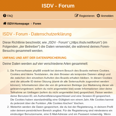
ISDV - Forum
FAQ
Registrieren
Anmelden
ISDV-Homepage
Foren
ISDV - Forum - Datenschutzerklärung
Diese Richtlinie beschreibt, wie „ISDV - Forum“ („https://isdv.net/forum“) (im
Folgenden „der Betreiber“) die Daten verwendet, die während deines Foren-
Besuchs gesammelt werden.
UMFANG UND ART DER DATENSPEICHERUNG
Deine Daten werden auf vier verschiedene Arten gesammelt:
Die Forensoftware phpBB erstellt bei deinem Besuch des Boards mehrere Cookies.
Cookies sind kleine Textdateien, die dein Browser als temporäre Dateien ablegt und
die zwischen den einzelnen Aufrufen des Boards erhalten bleiben. In diesen Cookies
sind die aktuelle ID deiner Sitzung (damit dir alle Seitenaufrufe zugeordnet werden
können), Informationen über die von dir gelesenen Beiträge (zur Markierung dieser als
gelesen/ungelesen; sofern du nicht angemeldet bist) sowie Informationen über deine
Teilnahme an Umfragen (sofern du nicht angemeldet bist) gespeichert. Ferner werden
deine Benutzer-ID, ein Authentifizierungsschlüssel und eine Session-ID gespeichert.
Die Cookies haben standardmäßig eine Gültigkeit von einem Jahr. Alle Cookies kannst
du jederzeit über die Funktion „Alle Cookies löschen“ löschen.
Weiterhin werden die Daten gespeichert, die du bei der Registrierung, in deinem Profil
oder deinem persönlichem Bereich angibst. Für die Registrierung sind mindestens ein
eindeutiger Benutzername, eine E-Mail-Adresse und ein Passwort notwendig. Wenn