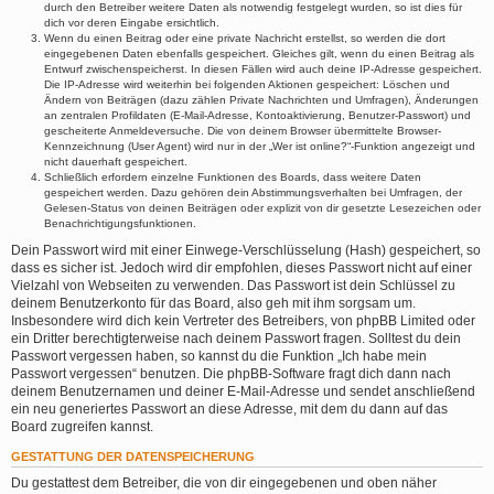
durch den Betreiber weitere Daten als notwendig festgelegt wurden, so ist dies für
dich vor deren Eingabe ersichtlich.
Wenn du einen Beitrag oder eine private Nachricht erstellst, so werden die dort
eingegebenen Daten ebenfalls gespeichert. Gleiches gilt, wenn du einen Beitrag als
Entwurf zwischenspeicherst. In diesen Fällen wird auch deine IP-Adresse gespeichert.
Die IP-Adresse wird weiterhin bei folgenden Aktionen gespeichert: Löschen und
Ändern von Beiträgen (dazu zählen Private Nachrichten und Umfragen), Änderungen
an zentralen Profildaten (E-Mail-Adresse, Kontoaktivierung, Benutzer-Passwort) und
gescheiterte Anmeldeversuche. Die von deinem Browser übermittelte Browser-
Kennzeichnung (User Agent) wird nur in der „Wer ist online?“-Funktion angezeigt und
nicht dauerhaft gespeichert.
Schließlich erfordern einzelne Funktionen des Boards, dass weitere Daten
gespeichert werden. Dazu gehören dein Abstimmungsverhalten bei Umfragen, der
Gelesen-Status von deinen Beiträgen oder explizit von dir gesetzte Lesezeichen oder
Benachrichtigungsfunktionen.
Dein Passwort wird mit einer Einwege-Verschlüsselung (Hash) gespeichert, so
dass es sicher ist. Jedoch wird dir empfohlen, dieses Passwort nicht auf einer
Vielzahl von Webseiten zu verwenden. Das Passwort ist dein Schlüssel zu
deinem Benutzerkonto für das Board, also geh mit ihm sorgsam um.
Insbesondere wird dich kein Vertreter des Betreibers, von phpBB Limited oder
ein Dritter berechtigterweise nach deinem Passwort fragen. Solltest du dein
Passwort vergessen haben, so kannst du die Funktion „Ich habe mein
Passwort vergessen“ benutzen. Die phpBB-Software fragt dich dann nach
deinem Benutzernamen und deiner E-Mail-Adresse und sendet anschließend
ein neu generiertes Passwort an diese Adresse, mit dem du dann auf das
Board zugreifen kannst.
GESTATTUNG DER DATENSPEICHERUNG
Du gestattest dem Betreiber, die von dir eingegebenen und oben näher