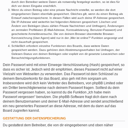
durch den Betreiber weitere Daten als notwendig festgelegt wurden, so ist dies für
dich vor deren Eingabe ersichtlich.
Wenn du einen Beitrag oder eine private Nachricht erstellst, so werden die dort
eingegebenen Daten ebenfalls gespeichert. Gleiches gilt, wenn du einen Beitrag als
Entwurf zwischenspeicherst. In diesen Fällen wird auch deine IP-Adresse gespeichert.
Die IP-Adresse wird weiterhin bei folgenden Aktionen gespeichert: Löschen und
Ändern von Beiträgen (dazu zählen Private Nachrichten und Umfragen), Änderungen
an zentralen Profildaten (E-Mail-Adresse, Kontoaktivierung, Benutzer-Passwort) und
gescheiterte Anmeldeversuche. Die von deinem Browser übermittelte Browser-
Kennzeichnung (User Agent) wird nur in der „Wer ist online?“-Funktion angezeigt und
nicht dauerhaft gespeichert.
Schließlich erfordern einzelne Funktionen des Boards, dass weitere Daten
gespeichert werden. Dazu gehören dein Abstimmungsverhalten bei Umfragen, der
Gelesen-Status von deinen Beiträgen oder explizit von dir gesetzte Lesezeichen oder
Benachrichtigungsfunktionen.
Dein Passwort wird mit einer Einwege-Verschlüsselung (Hash) gespeichert, so
dass es sicher ist. Jedoch wird dir empfohlen, dieses Passwort nicht auf einer
Vielzahl von Webseiten zu verwenden. Das Passwort ist dein Schlüssel zu
deinem Benutzerkonto für das Board, also geh mit ihm sorgsam um.
Insbesondere wird dich kein Vertreter des Betreibers, von phpBB Limited oder
ein Dritter berechtigterweise nach deinem Passwort fragen. Solltest du dein
Passwort vergessen haben, so kannst du die Funktion „Ich habe mein
Passwort vergessen“ benutzen. Die phpBB-Software fragt dich dann nach
deinem Benutzernamen und deiner E-Mail-Adresse und sendet anschließend
ein neu generiertes Passwort an diese Adresse, mit dem du dann auf das
Board zugreifen kannst.
GESTATTUNG DER DATENSPEICHERUNG
Du gestattest dem Betreiber, die von dir eingegebenen und oben näher