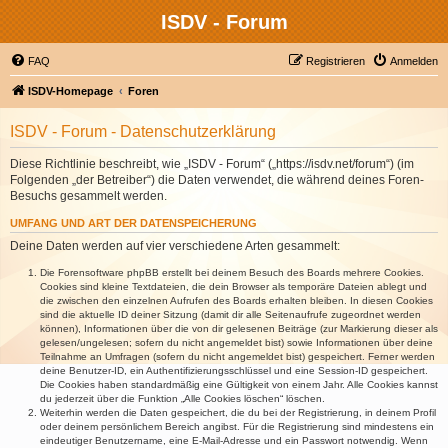
ISDV - Forum
FAQ
Registrieren
Anmelden
ISDV-Homepage
Foren
ISDV - Forum - Datenschutzerklärung
Diese Richtlinie beschreibt, wie „ISDV - Forum“ („https://isdv.net/forum“) (im
Folgenden „der Betreiber“) die Daten verwendet, die während deines Foren-
Besuchs gesammelt werden.
UMFANG UND ART DER DATENSPEICHERUNG
Deine Daten werden auf vier verschiedene Arten gesammelt:
Die Forensoftware phpBB erstellt bei deinem Besuch des Boards mehrere Cookies.
Cookies sind kleine Textdateien, die dein Browser als temporäre Dateien ablegt und
die zwischen den einzelnen Aufrufen des Boards erhalten bleiben. In diesen Cookies
sind die aktuelle ID deiner Sitzung (damit dir alle Seitenaufrufe zugeordnet werden
können), Informationen über die von dir gelesenen Beiträge (zur Markierung dieser als
gelesen/ungelesen; sofern du nicht angemeldet bist) sowie Informationen über deine
Teilnahme an Umfragen (sofern du nicht angemeldet bist) gespeichert. Ferner werden
deine Benutzer-ID, ein Authentifizierungsschlüssel und eine Session-ID gespeichert.
Die Cookies haben standardmäßig eine Gültigkeit von einem Jahr. Alle Cookies kannst
du jederzeit über die Funktion „Alle Cookies löschen“ löschen.
Weiterhin werden die Daten gespeichert, die du bei der Registrierung, in deinem Profil
oder deinem persönlichem Bereich angibst. Für die Registrierung sind mindestens ein
eindeutiger Benutzername, eine E-Mail-Adresse und ein Passwort notwendig. Wenn