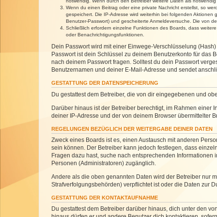
notwendig. Wenn durch den Betreiber weitere Daten als notwendig fe
Wenn du einen Beitrag oder eine private Nachricht erstellst, so we
gespeichert. Die IP-Adresse wird weiterhin bei folgenden Aktionen
Benutzer-Passwort) und gescheiterte Anmeldeversuche. Die von dein
Schließlich erfordern einzelne Funktionen des Boards, dass weite
oder Benachrichtigungsfunktionen.
Dein Passwort wird mit einer Einwege-Verschlüsselung (Hash) g
Passwort ist dein Schlüssel zu deinem Benutzerkonto für das Bo
nach deinem Passwort fragen. Solltest du dein Passwort verg
Benutzernamen und deiner E-Mail-Adresse und sendet anschlie
GESTATTUNG DER DATENSPEICHERUNG
Du gestattest dem Betreiber, die von dir eingegebenen und ob
Darüber hinaus ist der Betreiber berechtigt, im Rahmen einer
deiner IP-Adresse und der von deinem Browser übermittelter B
REGELUNGEN BEZÜGLICH DER WEITERGABE DEINER DATEN
Zweck eines Boards ist es, einen Austausch mit anderen Personen
sein können. Der Betreiber kann jedoch festlegen, dass einzeln
Fragen dazu hast, suche nach entsprechenden Informationen im 
Personen (Administratoren) zugänglich.
Andere als die oben genannten Daten wird der Betreiber nur mit
Strafverfolgungsbehörden) verpflichtet ist oder die Daten zur D
GESTATTUNG DER KONTAKTAUFNAHME
Du gestattest dem Betreiber darüber hinaus, dich unter den von
hinaus dürfen er und andere Benutzer dich kontaktieren, sofern