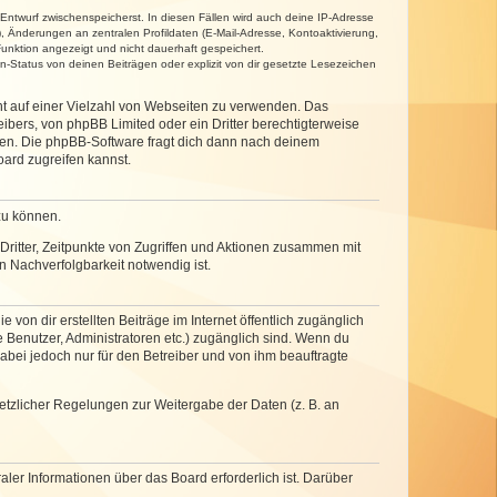
 Entwurf zwischenspeicherst. In diesen Fällen wird auch deine IP-Adresse
, Änderungen an zentralen Profildaten (E-Mail-Adresse, Kontoaktivierung,
unktion angezeigt und nicht dauerhaft gespeichert.
-Status von deinen Beiträgen oder explizit von dir gesetzte Lesezeichen
cht auf einer Vielzahl von Webseiten zu verwenden. Das
ibers, von phpBB Limited oder ein Dritter berechtigterweise
zen. Die phpBB-Software fragt dich dann nach deinem
ard zugreifen kannst.
zu können.
ritter, Zeitpunkte von Zugriffen und Aktionen zusammen mit
 Nachverfolgbarkeit notwendig ist.
von dir erstellten Beiträge im Internet öffentlich zugänglich
e Benutzer, Administratoren etc.) zugänglich sind. Wenn du
abei jedoch nur für den Betreiber und von ihm beauftragte
setzlicher Regelungen zur Weitergabe der Daten (z. B. an
ler Informationen über das Board erforderlich ist. Darüber