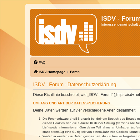
ISDV - Foru
Interessengemeinschaft de
FAQ
ISDV-Homepage
Foren
ISDV - Forum - Datenschutzerklärung
Diese Richtlinie beschreibt, wie „ISDV - Forum“ („https://isd
UMFANG UND ART DER DATENSPEICHERUNG
Deine Daten werden auf vier verschiedene Arten gesammelt:
Die Forensoftware phpBB erstellt bei deinem Besuch des Boards meh
diesen Cookies sind die aktuelle ID deiner Sitzung (damit dir alle
bist) sowie Informationen über deine Teilnahme an Umfragen (sofer
standardmäßig eine Gültigkeit von einem Jahr. Alle Cookies kannst d
Weiterhin werden die Daten gespeichert, die du bei der Registrieru