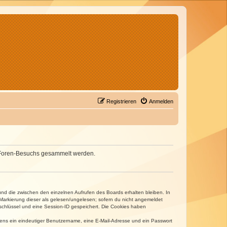
Registrieren
Anmelden
nes Foren-Besuchs gesammelt werden.
und die zwischen den einzelnen Aufrufen des Boards erhalten bleiben. In
r Markierung dieser als gelesen/ungelesen; sofern du nicht angemeldet
sschlüssel und eine Session-ID gespeichert. Die Cookies haben
estens ein eindeutiger Benutzername, eine E-Mail-Adresse und ein Passwort