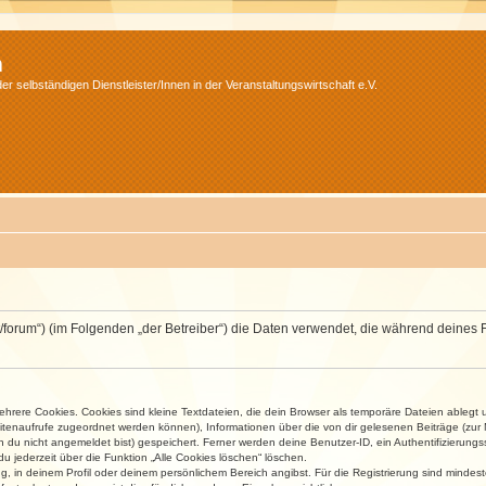
m
r selbständigen Dienstleister/Innen in der Veranstaltungswirtschaft e.V.
v.net/forum“) (im Folgenden „der Betreiber“) die Daten verwendet, die während dei
rere Cookies. Cookies sind kleine Textdateien, die dein Browser als temporäre Dateien ablegt 
 Seitenaufrufe zugeordnet werden können), Informationen über die von dir gelesenen Beiträge (zu
n du nicht angemeldet bist) gespeichert. Ferner werden deine Benutzer-ID, ein Authentifizierung
u jederzeit über die Funktion „Alle Cookies löschen“ löschen.
ng, in deinem Profil oder deinem persönlichem Bereich angibst. Für die Registrierung sind mind