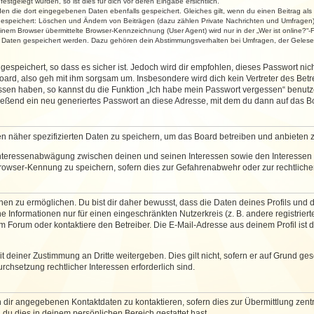
stgelegt wurden, so ist dies für dich vor deren Eingabe ersichtlich.
rden die dort eingegebenen Daten ebenfalls gespeichert. Gleiches gilt, wenn du einen Beitrag als
 gespeichert: Löschen und Ändern von Beiträgen (dazu zählen Private Nachrichten und Umfragen)
em Browser übermittelte Browser-Kennzeichnung (User Agent) wird nur in der „Wer ist online?“-F
re Daten gespeichert werden. Dazu gehören dein Abstimmungsverhalten bei Umfragen, der Gelesen
espeichert, so dass es sicher ist. Jedoch wird dir empfohlen, dieses Passwort ni
ard, also geh mit ihm sorgsam um. Insbesondere wird dich kein Vertreter des Betre
essen haben, so kannst du die Funktion „Ich habe mein Passwort vergessen“ benut
ßend ein neu generiertes Passwort an diese Adresse, mit dem du dann auf das Bo
en näher spezifizierten Daten zu speichern, um das Board betreiben und anbieten 
 Interessenabwägung zwischen deinen und seinen Interessen sowie den Interessen D
rowser-Kennung zu speichern, sofern dies zur Gefahrenabwehr oder zur rechtlichen
 zu ermöglichen. Du bist dir daher bewusst, dass die Daten deines Profils und die 
e Informationen nur für einen eingeschränkten Nutzerkreis (z. B. andere registriert
Forum oder kontaktiere den Betreiber. Die E-Mail-Adresse aus deinem Profil ist d
 deiner Zustimmung an Dritte weitergeben. Dies gilt nicht, sofern er auf Grund ge
urchsetzung rechtlicher Interessen erforderlich sind.
 dir angegebenen Kontaktdaten zu kontaktieren, sofern dies zur Übermittlung zentra
 du dies in deinem persönlichen Bereich gestattet hast.