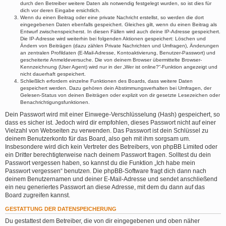
durch den Betreiber weitere Daten als notwendig festgelegt wurden, so ist dies für
dich vor deren Eingabe ersichtlich.
Wenn du einen Beitrag oder eine private Nachricht erstellst, so werden die dort
eingegebenen Daten ebenfalls gespeichert. Gleiches gilt, wenn du einen Beitrag als
Entwurf zwischenspeicherst. In diesen Fällen wird auch deine IP-Adresse gespeichert.
Die IP-Adresse wird weiterhin bei folgenden Aktionen gespeichert: Löschen und
Ändern von Beiträgen (dazu zählen Private Nachrichten und Umfragen), Änderungen
an zentralen Profildaten (E-Mail-Adresse, Kontoaktivierung, Benutzer-Passwort) und
gescheiterte Anmeldeversuche. Die von deinem Browser übermittelte Browser-
Kennzeichnung (User Agent) wird nur in der „Wer ist online?“-Funktion angezeigt und
nicht dauerhaft gespeichert.
Schließlich erfordern einzelne Funktionen des Boards, dass weitere Daten
gespeichert werden. Dazu gehören dein Abstimmungsverhalten bei Umfragen, der
Gelesen-Status von deinen Beiträgen oder explizit von dir gesetzte Lesezeichen oder
Benachrichtigungsfunktionen.
Dein Passwort wird mit einer Einwege-Verschlüsselung (Hash) gespeichert, so
dass es sicher ist. Jedoch wird dir empfohlen, dieses Passwort nicht auf einer
Vielzahl von Webseiten zu verwenden. Das Passwort ist dein Schlüssel zu
deinem Benutzerkonto für das Board, also geh mit ihm sorgsam um.
Insbesondere wird dich kein Vertreter des Betreibers, von phpBB Limited oder
ein Dritter berechtigterweise nach deinem Passwort fragen. Solltest du dein
Passwort vergessen haben, so kannst du die Funktion „Ich habe mein
Passwort vergessen“ benutzen. Die phpBB-Software fragt dich dann nach
deinem Benutzernamen und deiner E-Mail-Adresse und sendet anschließend
ein neu generiertes Passwort an diese Adresse, mit dem du dann auf das
Board zugreifen kannst.
GESTATTUNG DER DATENSPEICHERUNG
Du gestattest dem Betreiber, die von dir eingegebenen und oben näher