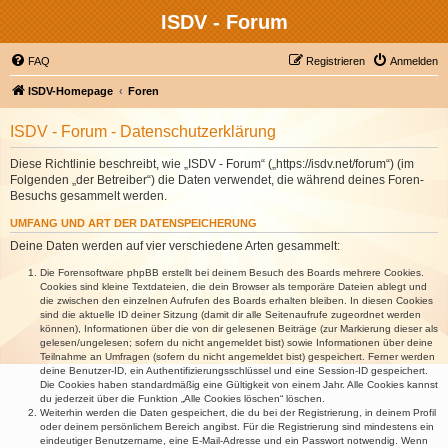
ISDV - Forum
FAQ
Registrieren
Anmelden
ISDV-Homepage
Foren
ISDV - Forum - Datenschutzerklärung
Diese Richtlinie beschreibt, wie „ISDV - Forum“ („https://isdv.net/forum“) (im
Folgenden „der Betreiber“) die Daten verwendet, die während deines Foren-
Besuchs gesammelt werden.
UMFANG UND ART DER DATENSPEICHERUNG
Deine Daten werden auf vier verschiedene Arten gesammelt:
Die Forensoftware phpBB erstellt bei deinem Besuch des Boards mehrere Cookies.
Cookies sind kleine Textdateien, die dein Browser als temporäre Dateien ablegt und
die zwischen den einzelnen Aufrufen des Boards erhalten bleiben. In diesen Cookies
sind die aktuelle ID deiner Sitzung (damit dir alle Seitenaufrufe zugeordnet werden
können), Informationen über die von dir gelesenen Beiträge (zur Markierung dieser als
gelesen/ungelesen; sofern du nicht angemeldet bist) sowie Informationen über deine
Teilnahme an Umfragen (sofern du nicht angemeldet bist) gespeichert. Ferner werden
deine Benutzer-ID, ein Authentifizierungsschlüssel und eine Session-ID gespeichert.
Die Cookies haben standardmäßig eine Gültigkeit von einem Jahr. Alle Cookies kannst
du jederzeit über die Funktion „Alle Cookies löschen“ löschen.
Weiterhin werden die Daten gespeichert, die du bei der Registrierung, in deinem Profil
oder deinem persönlichem Bereich angibst. Für die Registrierung sind mindestens ein
eindeutiger Benutzername, eine E-Mail-Adresse und ein Passwort notwendig. Wenn