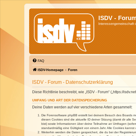
ISDV - Foru
Interessengemeinschaft de
FAQ
ISDV-Homepage
Foren
ISDV - Forum - Datenschutzerklärung
Diese Richtlinie beschreibt, wie „ISDV - Forum“ („https://isd
UMFANG UND ART DER DATENSPEICHERUNG
Deine Daten werden auf vier verschiedene Arten gesammelt:
Die Forensoftware phpBB erstellt bei deinem Besuch des Boards meh
diesen Cookies sind die aktuelle ID deiner Sitzung (damit dir alle
bist) sowie Informationen über deine Teilnahme an Umfragen (sofer
standardmäßig eine Gültigkeit von einem Jahr. Alle Cookies kannst d
Weiterhin werden die Daten gespeichert, die du bei der Registrieru