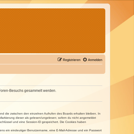
Registrieren
Anmelden
nes Foren-Besuchs gesammelt werden.
und die zwischen den einzelnen Aufrufen des Boards erhalten bleiben. In
r Markierung dieser als gelesen/ungelesen; sofern du nicht angemeldet
sschlüssel und eine Session-ID gespeichert. Die Cookies haben
estens ein eindeutiger Benutzername, eine E-Mail-Adresse und ein Passwort