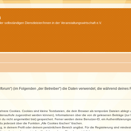
m
r selbständigen Dienstleister/Innen in der Veranstaltungswirtschaft e.V.
v.net/forum“) (im Folgenden „der Betreiber“) die Daten verwendet, die während dei
rere Cookies. Cookies sind kleine Textdateien, die dein Browser als temporäre Dateien ablegt 
 Seitenaufrufe zugeordnet werden können), Informationen über die von dir gelesenen Beiträge (zu
n du nicht angemeldet bist) gespeichert. Ferner werden deine Benutzer-ID, ein Authentifizierung
u jederzeit über die Funktion „Alle Cookies löschen“ löschen.
ng, in deinem Profil oder deinem persönlichem Bereich angibst. Für die Registrierung sind mind