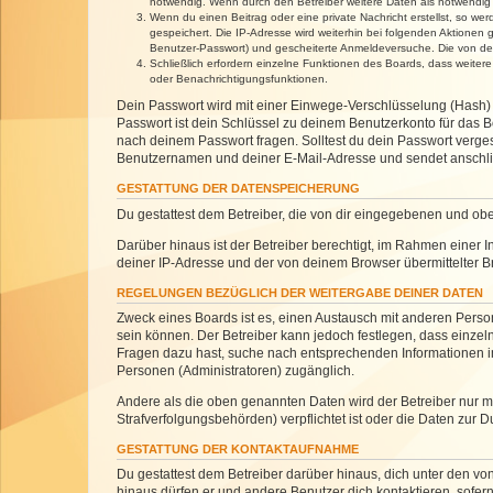
notwendig. Wenn durch den Betreiber weitere Daten als notwendig fe
Wenn du einen Beitrag oder eine private Nachricht erstellst, so we
gespeichert. Die IP-Adresse wird weiterhin bei folgenden Aktionen
Benutzer-Passwort) und gescheiterte Anmeldeversuche. Die von dein
Schließlich erfordern einzelne Funktionen des Boards, dass weite
oder Benachrichtigungsfunktionen.
Dein Passwort wird mit einer Einwege-Verschlüsselung (Hash) g
Passwort ist dein Schlüssel zu deinem Benutzerkonto für das Bo
nach deinem Passwort fragen. Solltest du dein Passwort verg
Benutzernamen und deiner E-Mail-Adresse und sendet anschlie
GESTATTUNG DER DATENSPEICHERUNG
Du gestattest dem Betreiber, die von dir eingegebenen und ob
Darüber hinaus ist der Betreiber berechtigt, im Rahmen einer
deiner IP-Adresse und der von deinem Browser übermittelter B
REGELUNGEN BEZÜGLICH DER WEITERGABE DEINER DATEN
Zweck eines Boards ist es, einen Austausch mit anderen Personen
sein können. Der Betreiber kann jedoch festlegen, dass einzeln
Fragen dazu hast, suche nach entsprechenden Informationen im 
Personen (Administratoren) zugänglich.
Andere als die oben genannten Daten wird der Betreiber nur mit
Strafverfolgungsbehörden) verpflichtet ist oder die Daten zur D
GESTATTUNG DER KONTAKTAUFNAHME
Du gestattest dem Betreiber darüber hinaus, dich unter den von
hinaus dürfen er und andere Benutzer dich kontaktieren, sofern