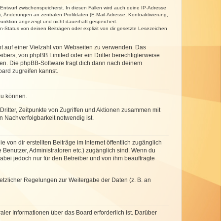
 Entwurf zwischenspeicherst. In diesen Fällen wird auch deine IP-Adresse
, Änderungen an zentralen Profildaten (E-Mail-Adresse, Kontoaktivierung,
unktion angezeigt und nicht dauerhaft gespeichert.
-Status von deinen Beiträgen oder explizit von dir gesetzte Lesezeichen
cht auf einer Vielzahl von Webseiten zu verwenden. Das
ibers, von phpBB Limited oder ein Dritter berechtigterweise
zen. Die phpBB-Software fragt dich dann nach deinem
ard zugreifen kannst.
zu können.
ritter, Zeitpunkte von Zugriffen und Aktionen zusammen mit
 Nachverfolgbarkeit notwendig ist.
von dir erstellten Beiträge im Internet öffentlich zugänglich
e Benutzer, Administratoren etc.) zugänglich sind. Wenn du
abei jedoch nur für den Betreiber und von ihm beauftragte
setzlicher Regelungen zur Weitergabe der Daten (z. B. an
ler Informationen über das Board erforderlich ist. Darüber